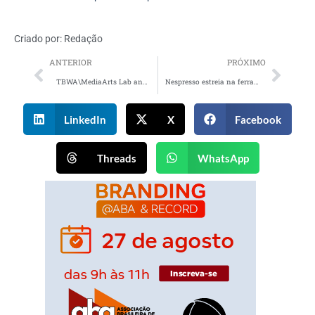
Criado por:
Redação
ANTERIOR
PRÓXIMO
TBWA\MediaArts Lab anuncia nova dupla de Associate Creative Directors
Nespresso estreia na ferramenta de anúncios do Pinterest com campanha
LinkedIn
X
Facebook
Threads
WhatsApp