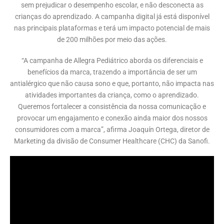
sem prejudicar o desempenho escolar, e não desconecta as
crianças do aprendizado. A campanha digital já está disponível
nas principais plataformas e terá um impacto potencial de mais
de 200 milhões por meio das ações.
“A campanha de Allegra Pediátrico aborda os diferenciais e
benefícios da marca, trazendo a importância de ser um
antialérgico que não causa sono e que, portanto, não impacta nas
atividades importantes da criança, como o aprendizado.
Queremos fortalecer a consistência da nossa comunicação e
provocar um engajamento e conexão ainda maior dos nossos
consumidores com a marca”, afirma Joaquín Ortega, diretor de
Marketing da divisão de Consumer Healthcare (CHC) da Sanofi.