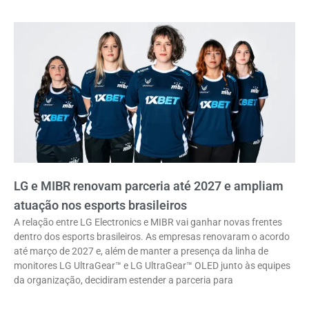
LG e MIBR renovam parceria até 2027 e ampliam
atuação nos esports brasileiros
A relação entre LG Electronics e MIBR vai ganhar novas frentes
dentro dos esports brasileiros. As empresas renovaram o acordo
até março de 2027 e, além de manter a presença da linha de
monitores LG UltraGear™ e LG UltraGear™ OLED junto às equipes
da organização, decidiram estender a parceria para