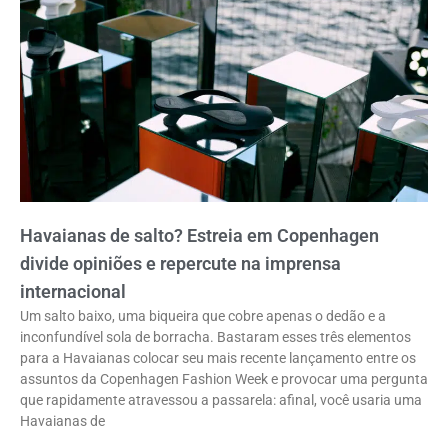
Havaianas de salto? Estreia em Copenhagen
divide opiniões e repercute na imprensa
internacional
Um salto baixo, uma biqueira que cobre apenas o dedão e a
inconfundível sola de borracha. Bastaram esses três elementos
para a Havaianas colocar seu mais recente lançamento entre os
assuntos da Copenhagen Fashion Week e provocar uma pergunta
que rapidamente atravessou a passarela: afinal, você usaria uma
Havaianas de