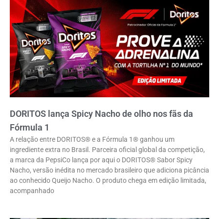
DORITOS lança Spicy Nacho de olho nos fãs da
Fórmula 1
A relação entre DORITOS® e a Fórmula 1® ganhou um
ingrediente extra no Brasil. Parceira oficial global da competição,
a marca da PepsiCo lança por aqui o DORITOS® Sabor Spicy
Nacho, versão inédita no mercado brasileiro que adiciona picância
ao conhecido Queijo Nacho. O produto chega em edição limitada,
acompanhado