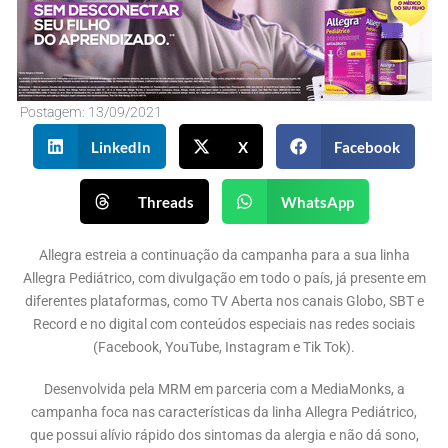
Postagem:
13/09/2021
LinkedIn
X
Facebook
Threads
WhatsApp
Allegra estreia a continuação da campanha para a sua linha
Allegra Pediátrico, com divulgação em todo o país, já presente em
diferentes plataformas, como TV Aberta nos canais Globo, SBT e
Record e no digital com conteúdos especiais nas redes sociais
(Facebook, YouTube, Instagram e Tik Tok).
Desenvolvida pela MRM em parceria com a MediaMonks, a
campanha foca nas características da linha Allegra Pediátrico,
que possui alívio rápido dos sintomas da alergia e não dá sono,