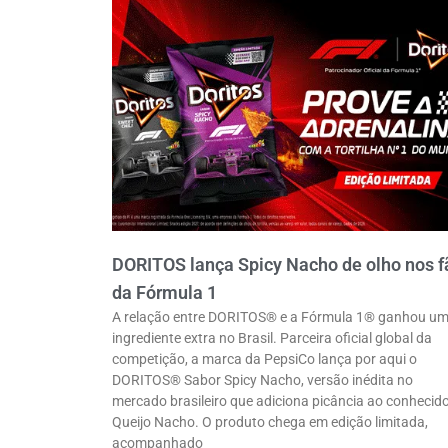
DORITOS lança Spicy Nacho de olho nos f
da Fórmula 1
A relação entre DORITOS® e a Fórmula 1® ganhou u
ingrediente extra no Brasil. Parceira oficial global da
competição, a marca da PepsiCo lança por aqui o
DORITOS® Sabor Spicy Nacho, versão inédita no
mercado brasileiro que adiciona picância ao conhecid
Queijo Nacho. O produto chega em edição limitada,
acompanhado