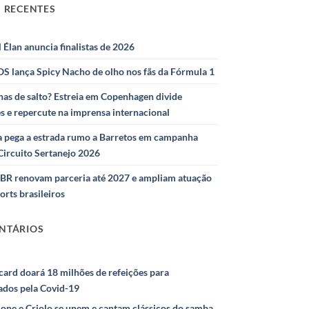
 RECENTES
l Élan anuncia finalistas de 2026
S lança Spicy Nacho de olho nos fãs da Fórmula 1
as de salto? Estreia em Copenhagen divide
s e repercute na imprensa internacional
 pega a estrada rumo a Barretos em campanha
Circuito Sertanejo 2026
IBR renovam parceria até 2027 e ampliam atuação
orts brasileiros
NTÁRIOS
ard doará 18 milhões de refeições para
ados pela Covid-19
ione e Criolo se unem e cantam clássicos do samba