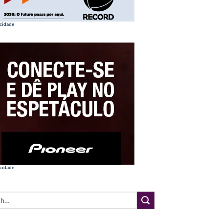
cidade
cidade