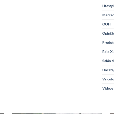
Lifesty
Merca
OOH
Opiniã
Produt
Raio X
Salão d
Uncate
Veícul
Vídeos