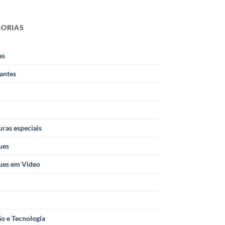
GORIAS
as
antes
ras especiais
ues
ues em Vídeo
o e Tecnologia