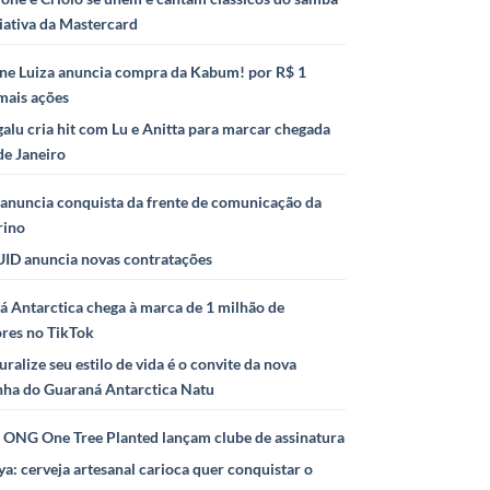
iativa da Mastercard
ne Luiza anuncia compra da Kabum! por R$ 1
mais ações
alu cria hit com Lu e Anitta para marcar chegada
de Janeiro
anuncia conquista da frente de comunicação da
rino
ID anuncia novas contratações
 Antarctica chega à marca de 1 milhão de
ores no TikTok
uralize seu estilo de vida é o convite da nova
ha do Guaraná Antarctica Natu
e ONG One Tree Planted lançam clube de assinatura
ya: cerveja artesanal carioca quer conquistar o