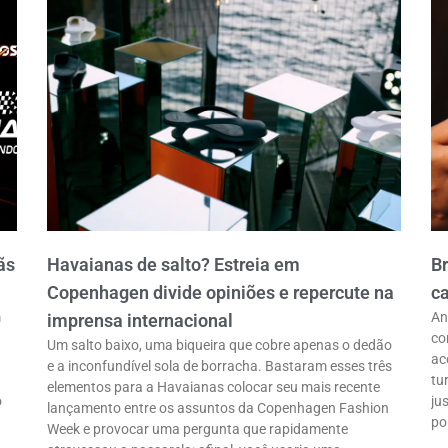
ãs
Havaianas de salto? Estreia em
B
Copenhagen divide opiniões e repercute na
ca
m
An
imprensa internacional
co
Um salto baixo, uma biqueira que cobre apenas o dedão
ac
e a inconfundível sola de borracha. Bastaram esses três
tu
elementos para a Havaianas colocar seu mais recente
o
ju
lançamento entre os assuntos da Copenhagen Fashion
po
Week e provocar uma pergunta que rapidamente