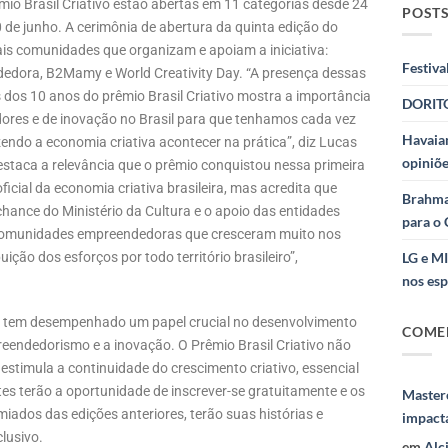
êmio Brasil Criativo estão abertas em 11 categorias desde 24
POSTS
10 de junho. A cerimônia de abertura da quinta edição do
ais comunidades que organizam e apoiam a iniciativa:
Festiva
edora, B2Mamy e World Creativity Day. “A presença dessas
s 10 anos do prêmio Brasil Criativo mostra a importância
DORITO
ores e de inovação no Brasil para que tenhamos cada vez
Havaian
endo a economia criativa acontecer na prática”, diz Lucas
opiniõe
destaca a relevância que o prêmio conquistou nessa primeira
cial da economia criativa brasileira, mas acredita que
Brahma
chance do Ministério da Cultura e o apoio das entidades
para o 
 comunidades empreendedoras que cresceram muito nos
ição dos esforços por todo território brasileiro”,
LG e M
nos esp
va tem desempenhado um papel crucial no desenvolvimento
COME
reendedorismo e a inovação. O Prêmio Brasil Criativo não
timula a continuidade do crescimento criativo, essencial
es terão a oportunidade de inscrever-se gratuitamente e os
Masterc
miados das edições anteriores, terão suas histórias e
impact
lusivo.
em
Alc