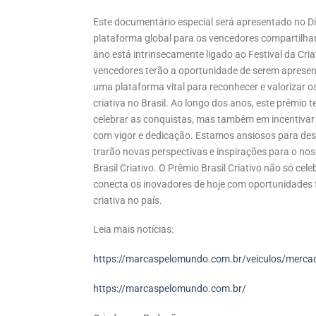
Este documentário especial será apresentado no D
plataforma global para os vencedores compartilhar
ano está intrinsecamente ligado ao Festival da Cri
vencedores terão a oportunidade de serem apresent
uma plataforma vital para reconhecer e valorizar 
criativa no Brasil. Ao longo dos anos, este prêm
celebrar as conquistas, mas também em incentivar 
com vigor e dedicação. Estamos ansiosos para desc
trarão novas perspectivas e inspirações para o no
Brasil Criativo. O Prêmio Brasil Criativo não só c
conecta os inovadores de hoje com oportunidades 
criativa no país.
Leia mais notícias:
https://marcaspelomundo.com.br/veiculos/mercado
https://marcaspelomundo.com.br/