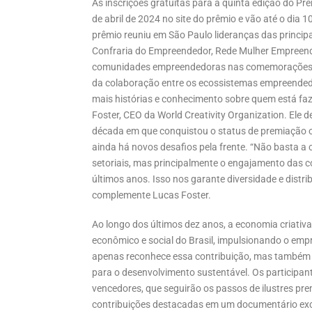
As inscrições gratuitas para a quinta edição do Pr
de abril de 2024 no site do prêmio e vão até o dia 
prêmio reuniu em São Paulo lideranças das princip
Confraria do Empreendedor, Rede Mulher Empreend
comunidades empreendedoras nas comemorações do
da colaboração entre os ecossistemas empreended
mais histórias e conhecimento sobre quem está faz
Foster, CEO da World Creativity Organization. Ele 
década em que conquistou o status de premiação ofi
ainda há novos desafios pela frente. “Não basta a 
setoriais, mas principalmente o engajamento das
últimos anos. Isso nos garante diversidade e distribu
complemente Lucas Foster.
Ao longo dos últimos dez anos, a economia criati
econômico e social do Brasil, impulsionando o emp
apenas reconhece essa contribuição, mas também es
para o desenvolvimento sustentável. Os participant
vencedores, que seguirão os passos de ilustres pre
contribuições destacadas em um documentário exc