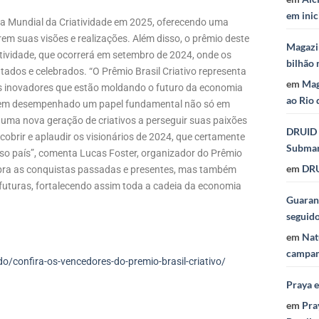
em inic
ia Mundial da Criatividade em 2025, oferecendo uma
em suas visões e realizações. Além disso, o prêmio deste
Magazi
atividade, que ocorrerá em setembro de 2024, onde os
bilhão 
ados e celebrados. “O Prêmio Brasil Criativo representa
em
Mag
os inovadores que estão moldando o futuro da economia
ao Rio 
io tem desempenhado um papel fundamental não só em
uma nova geração de criativos a perseguir suas paixões
DRUID 
obrir e aplaudir os visionários de 2024, que certamente
Subma
sso país”, comenta Lucas Foster, organizador do Prêmio
em
DRU
elebra as conquistas passadas e presentes, mas também
futuras, fortalecendo assim toda a cadeia da economia
Guaraná
seguid
em
Nat
campan
/confira-os-vencedores-do-premio-brasil-criativo/
Praya 
em
Pra