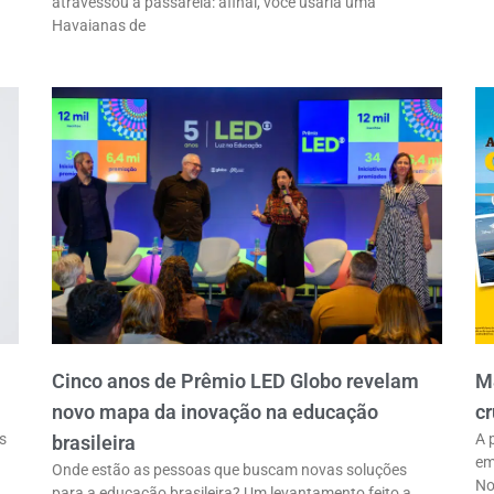
atravessou a passarela: afinal, você usaria uma
Havaianas de
Cinco anos de Prêmio LED Globo revelam
M
novo mapa da inovação na educação
cr
s
A 
brasileira
em
Onde estão as pessoas que buscam novas soluções
No
para a educação brasileira? Um levantamento feito a