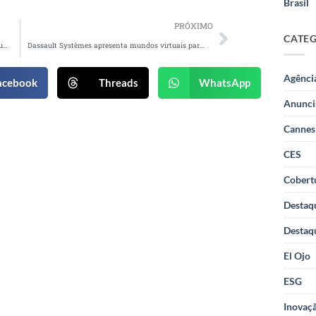
Brasil
PRÓXIMO
CATE
Pioneer apresenta suas multimídias para o consumidor surpreender neste Dia das Mães
Dassault Systèmes apresenta mundos virtuais para a vida real
Agênci
acebook
Threads
WhatsApp
Anunci
Cannes
CES
Cobertu
Destaq
Destaq
El Ojo
ESG
Inovaçã