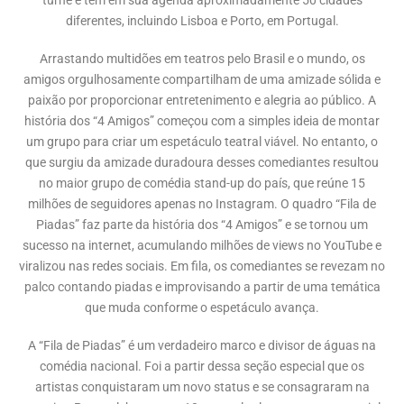
turnê e tem em sua agenda aproximadamente 50 cidades
diferentes, incluindo Lisboa e Porto, em Portugal.
Arrastando multidões em teatros pelo Brasil e o mundo, os
amigos orgulhosamente compartilham de uma amizade sólida e
paixão por proporcionar entretenimento e alegria ao público. A
história dos “4 Amigos” começou com a simples ideia de montar
um grupo para criar um espetáculo teatral viável. No entanto, o
que surgiu da amizade duradoura desses comediantes resultou
no maior grupo de comédia stand-up do país, que reúne 15
milhões de seguidores apenas no Instagram. O quadro “Fila de
Piadas” faz parte da história dos “4 Amigos” e se tornou um
sucesso na internet, acumulando milhões de views no YouTube e
viralizou nas redes sociais. Em fila, os comediantes se revezam no
palco contando piadas e improvisando a partir de uma temática
que muda conforme o espetáculo avança.
A “Fila de Piadas” é um verdadeiro marco e divisor de águas na
comédia nacional. Foi a partir dessa seção especial que os
artistas conquistaram um novo status e se consagraram na