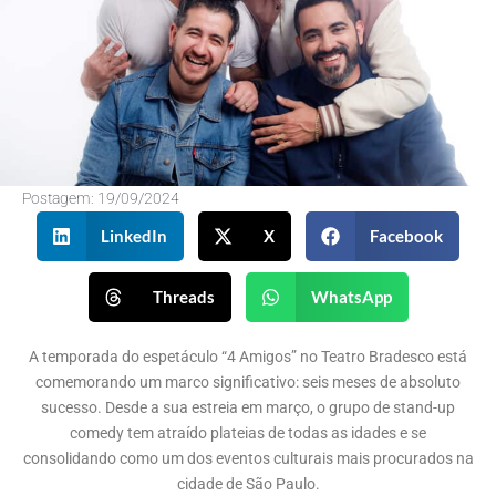
Postagem:
19/09/2024
LinkedIn
X
Facebook
Threads
WhatsApp
A temporada do espetáculo “4 Amigos” no Teatro Bradesco está
comemorando um marco significativo: seis meses de absoluto
sucesso. Desde a sua estreia em março, o grupo de stand-up
comedy tem atraído plateias de todas as idades e se
consolidando como um dos eventos culturais mais procurados na
cidade de São Paulo.