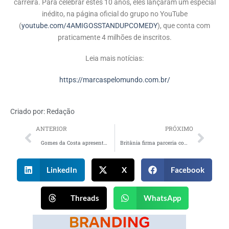
carreira. Para celebrar estes 10 anos, eles lançaram um especial
inédito, na página oficial do grupo no YouTube
(
youtube.com/4AMIGOSSTANDUPCOMEDY
), que conta com
praticamente 4 milhões de inscritos.
Leia mais notícias:
https://marcaspelomundo.com.br/
Criado por:
Redação
ANTERIOR
PRÓXIMO
Gomes da Costa apresenta nova campanha e celebra a combinação perfeita de Atum com Macarrão
Britânia firma parceria com Júlio Rocha para ações em 2024 e 2025
LinkedIn
X
Facebook
Threads
WhatsApp