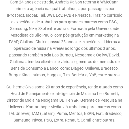
Com 24 anos de estrada, Andréia Kalvon retorna à WMcCann,
primeira agência na qual trabalhou, após passagens por
IProspect, Isobar, Tail, JWT, Lov, FCB e F/Nazca. Traz no currículo
a experiência de trabalhos para grandes marcas como P&G,
Samsung, Nike, Skol entre outras. Formada pela Universidade
Metodista de São Paulo, com pós-gradução em marketing na
FAAP, Giuliana Chekin possui 25 anos de experiência. Liderou a
operação de mídia na AreaG ao longo dos últimos 3 anos,
passando também pela Leo Burnett, Neogama e Ogilvy/David.
Giuliana atendeu clientes de vários segmentos do mercado de
Bens de Consumo a Banco, como Diageo, Unilever, Bradesco,
Burger King, Intimus, Huggies, Tim, Boticário, Ypê, entre outros.
Guilherme Silva soma 20 anos de experiência, tendo atuado como
Head de Planejamento e Inteligência de Mídia na Leo Burnett,
Diretor de Mídia na Neogama BBH e Y&R, Gerente de Pesquisa na
Unilever e Kantar Ibope Media. Já trabalhou para marcas como
TIM, Unilever, TAM (Latam), Puma, Mentos, ESPN, Fiat, Bradesco,
Samsung, Nivea, P&G, Extra, Renault, Camil, entre outras.