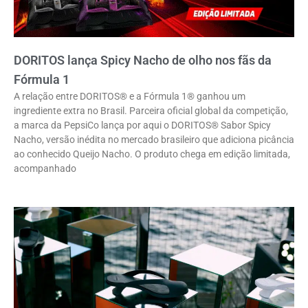
DORITOS lança Spicy Nacho de olho nos fãs da
Fórmula 1
A relação entre DORITOS® e a Fórmula 1® ganhou um
ingrediente extra no Brasil. Parceira oficial global da competição,
a marca da PepsiCo lança por aqui o DORITOS® Sabor Spicy
Nacho, versão inédita no mercado brasileiro que adiciona picância
ao conhecido Queijo Nacho. O produto chega em edição limitada,
acompanhado