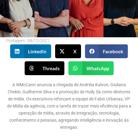
Postagem:
08/12/2021
LinkedIn
X
Facebook
Threads
WhatsApp
A WMcCann anuncia a chegada de Andréia Kalvon, Giuliana
Chekin, Guilherme Silva e a promoção de Hully Sá como diretores
de mídia. Os executivos reforçam a equipe de Fabio Urbanas, VP
de Mídia da agência, com a tarefa de trazer mais eficiência para a
operação de mídia, através de integração, tecnologia,
conhecimento e pessoas, agregando inteligência e inovação às
entregas.