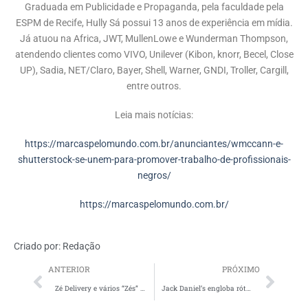
Graduada em Publicidade e Propaganda, pela faculdade pela
ESPM de Recife, Hully Sá possui 13 anos de experiência em mídia.
Já atuou na Africa, JWT, MullenLowe e Wunderman Thompson,
atendendo clientes como VIVO, Unilever (Kibon, knorr, Becel, Close
UP), Sadia, NET/Claro, Bayer, Shell, Warner, GNDI, Troller, Cargill,
entre outros.
Leia mais notícias:
https://marcaspelomundo.com.br/anunciantes/wmccann-e-
shutterstock-se-unem-para-promover-trabalho-de-profissionais-
negros/
https://marcaspelomundo.com.br/
Criado por:
Redação
ANTERIOR
PRÓXIMO
Zé Delivery e vários “Zés” famosos convidam consumidores para Amigo Secreto valendo um ano de bebida
Jack Daniel’s engloba rótulos saborizados em campanha global