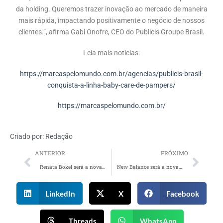
da holding. Queremos trazer inovação ao mercado de maneira
mais rápida, impactando positivamente o negócio de nossos
clientes.”, afirma Gabi Onofre, CEO do Publicis Groupe Brasil.
Leia mais notícias:
https://marcaspelomundo.com.br/agencias/publicis-brasil-
conquista-a-linha-baby-care-de-pampers/
https://marcaspelomundo.com.br/
Criado por:
Redação
ANTERIOR
PRÓXIMO
Renata Bokel será a nova CEO da WMcCann em 2024
New Balance será a nova fornecedora do São Paulo Futebol Clube em 2024
LinkedIn
X
Facebook
Threads
WhatsApp