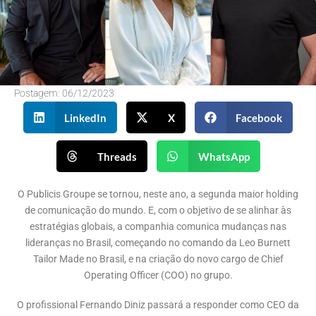
Postagem:
06/12/2023
LinkedIn
X
Facebook
Threads
WhatsApp
O Publicis Groupe se tornou, neste ano, a segunda maior holding
de comunicação do mundo. E, com o objetivo de se alinhar às
estratégias globais, a companhia comunica mudanças nas
lideranças no Brasil, começando no comando da Leo Burnett
Tailor Made no Brasil, e na criação do novo cargo de Chief
Operating Officer (COO) no grupo.
O profissional Fernando Diniz passará a responder como CEO da