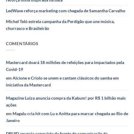
LedWave reforça marketing com chegada de Samantha Carvalho
Michel Teló estrela campanha da Perdigão que une música,
churrasco e Brasileirão
COMENTÁRIOS
Mastercard doará 18 milhões de refeições para impactados pela
Covid-19
em
Alcione e Criolo se unem e cantam clássicos do samba em
iniciativa da Mastercard
Magazine Luiza anuncia compra da Kabum! por R$ 1 bilhão mais
ações
em
Magalu cria hit com Lu e Anitta para marcar chegada ao Rio de
Janeiro
DRUID anuncia conquista da frente de comunicação da