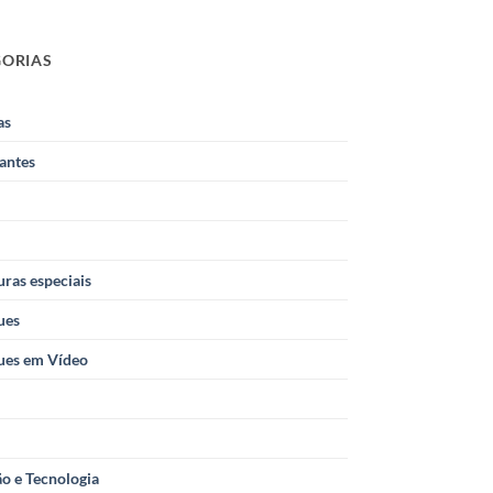
GORIAS
as
antes
ras especiais
ues
ues em Vídeo
o e Tecnologia