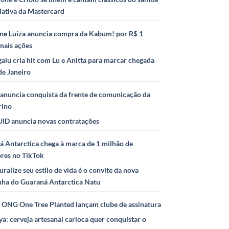
iativa da Mastercard
ne Luiza anuncia compra da Kabum! por R$ 1
mais ações
alu cria hit com Lu e Anitta para marcar chegada
de Janeiro
anuncia conquista da frente de comunicação da
rino
ID anuncia novas contratações
 Antarctica chega à marca de 1 milhão de
ores no TikTok
uralize seu estilo de vida é o convite da nova
ha do Guaraná Antarctica Natu
e ONG One Tree Planted lançam clube de assinatura
ya: cerveja artesanal carioca quer conquistar o