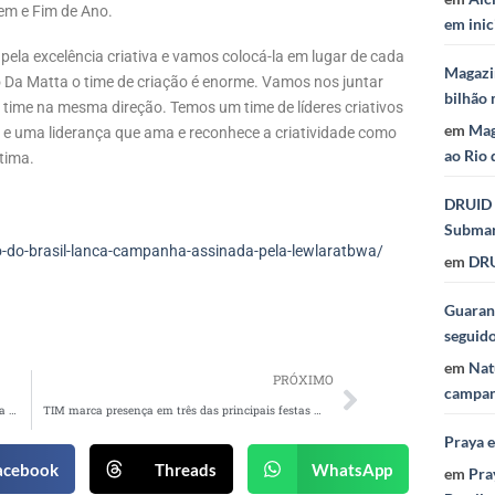
em e Fim de Ano.
em inic
ela excelência criativa e vamos colocá-la em lugar de cada
Magazi
o Da Matta o time de criação é enorme. Vamos nos juntar
bilhão 
o time na mesma direção. Temos um time de líderes criativos
em
Mag
s, e uma liderança que ama e reconhece a criatividade como
ao Rio 
tima.
DRUID 
Subma
do-brasil-lanca-campanha-assinada-pela-lewlaratbwa/
em
DRU
Guaraná
seguid
em
Nat
PRÓXIMO
campan
Gaby Amarantos e Nega do Babado alertam para assédio em campanha da prefeitura de Recife
TIM marca presença em três das principais festas do Brasil
Praya 
acebook
Threads
WhatsApp
em
Pra