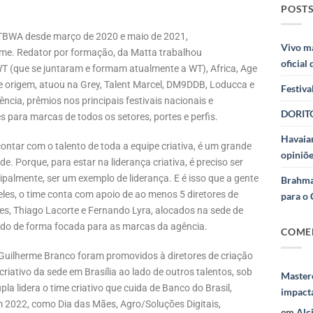
POSTS
\TBWA desde março de 2020 e maio de 2021,
Vivo m
ime. Redator por formação, da Matta trabalhou
oficial
(que se juntaram e formam atualmente a WT), Africa, Age
de origem, atuou na Grey, Talent Marcel, DM9DDB, Loducca e
Festiva
ncia, prêmios nos principais festivais nacionais e
DORITO
es para marcas de todos os setores, portes e perfis.
Havaian
 contar com o talento de toda a equipe criativa, é um grande
opiniõe
. Porque, para estar na liderança criativa, é preciso ser
cipalmente, ser um exemplo de liderança. E é isso que a gente
Brahma
les, o time conta com apoio de ao menos 5 diretores de
para o 
ues, Thiago Lacorte e Fernando Lyra, alocados na sede de
ando de forma focada para as marcas da agência.
COME
 e Guilherme Branco foram promovidos à diretores de criação
riativo da sede em Brasília ao lado de outros talentos, sob
Masterc
la lidera o time criativo que cuida de Banco do Brasil,
impact
 2022, como Dia das Mães, Agro/Soluções Digitais,
em
Alc