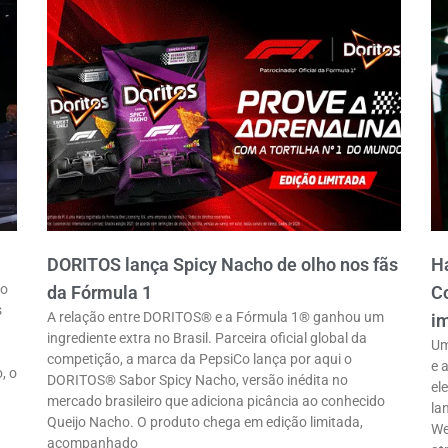
DORITOS lança Spicy Nacho de olho nos fãs
Ha
ro
da Fórmula 1
Co
s
A relação entre DORITOS® e a Fórmula 1® ganhou um
im
ingrediente extra no Brasil. Parceira oficial global da
Um
competição, a marca da PepsiCo lança por aqui o
e 
, o
DORITOS® Sabor Spicy Nacho, versão inédita no
el
mercado brasileiro que adiciona picância ao conhecido
la
Queijo Nacho. O produto chega em edição limitada,
We
acompanhado