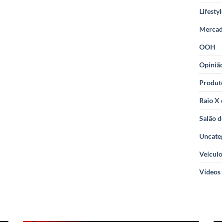
Lifesty
Merca
OOH
Opiniã
Produt
Raio X
Salão d
Uncate
Veícul
Vídeos