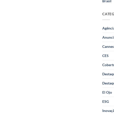
Brasil
CATE
Agênci
Anunci
Cannes
CES
Cobertu
Destaq
Destaq
El Ojo
ESG
Inovaçã