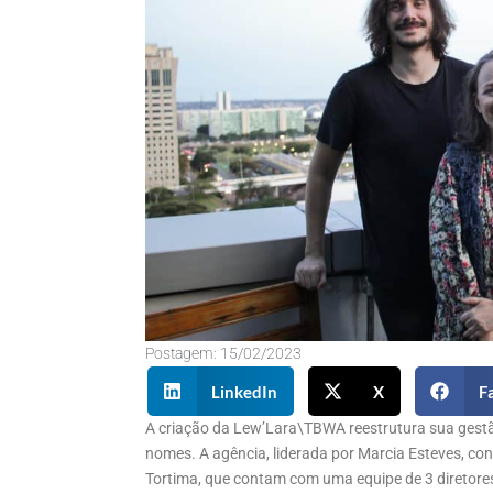
Postagem:
15/02/2023
LinkedIn
X
F
A criação da Lew’Lara\TBWA reestrutura sua gestã
nomes. A agência, liderada por Marcia Esteves, con
Tortima, que contam com uma equipe de 3 diretores