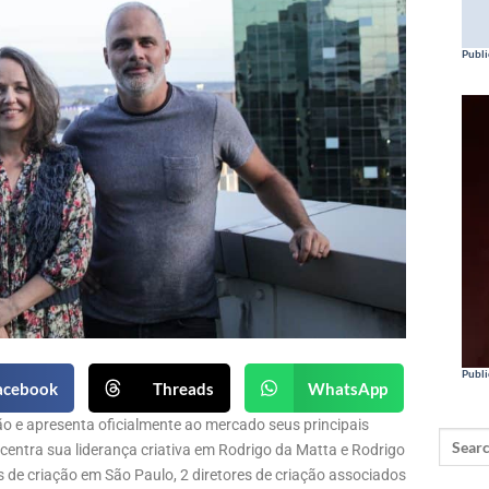
Publi
Publi
acebook
Threads
WhatsApp
o e apresenta oficialmente ao mercado seus principais
centra sua liderança criativa em Rodrigo da Matta e Rodrigo
 de criação em São Paulo, 2 diretores de criação associados