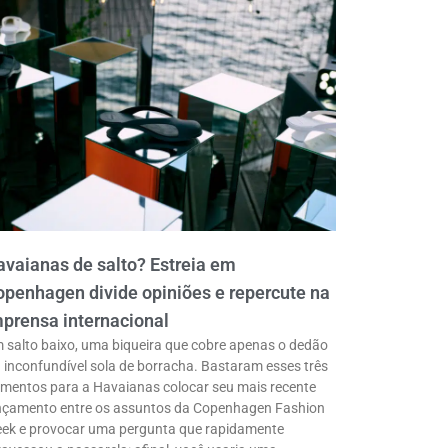
vaianas de salto? Estreia em
penhagen divide opiniões e repercute na
prensa internacional
 salto baixo, uma biqueira que cobre apenas o dedão
a inconfundível sola de borracha. Bastaram esses três
ementos para a Havaianas colocar seu mais recente
nçamento entre os assuntos da Copenhagen Fashion
ek e provocar uma pergunta que rapidamente