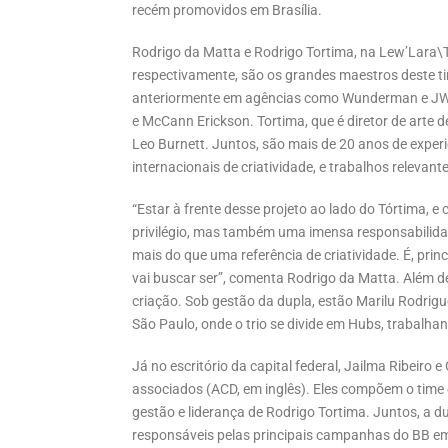
recém promovidos em Brasília.
Rodrigo da Matta e Rodrigo Tortima, na Lew’Lara
respectivamente, são os grandes maestros deste t
anteriormente em agências como Wunderman e JWT 
e McCann Erickson. Tortima, que é diretor de arte 
Leo Burnett. Juntos, são mais de 20 anos de experiê
internacionais de criatividade, e trabalhos relevant
“Estar à frente desse projeto ao lado do Tórtima, e
privilégio, mas também uma imensa responsabilidade
mais do que uma referência de criatividade. É, prin
vai buscar ser”, comenta Rodrigo da Matta. Além de
criação. Sob gestão da dupla, estão Marilu Rodrig
São Paulo, onde o trio se divide em Hubs, trabalh
Já no escritório da capital federal, Jailma Ribeiro
associados (ACD, em inglês). Eles compõem o time c
gestão e liderança de Rodrigo Tortima. Juntos, a dup
responsáveis pelas principais campanhas do BB em