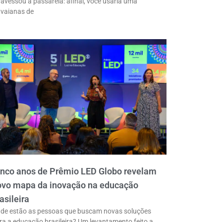
ravessou a passarela: afinal, você usaria uma
vaianas de
inco anos de Prêmio LED Globo revelam
ovo mapa da inovação na educação
asileira
de estão as pessoas que buscam novas soluções
ra a educação brasileira? Um levantamento feito a