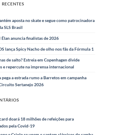
 RECENTES
antém aposta no skate e segue como patrocinadora
 da SLS Brasil
l Élan anuncia finalistas de 2026
S lança Spicy Nacho de olho nos fãs da Fórmula 1
as de salto? Estreia em Copenhagen divide
s e repercute na imprensa internacional
 pega a estrada rumo a Barretos em campanha
Circuito Sertanejo 2026
NTÁRIOS
ard doará 18 milhões de refeições para
ados pela Covid-19
ione e Criolo se unem e cantam clássicos do samba