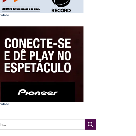
cidade
cidade