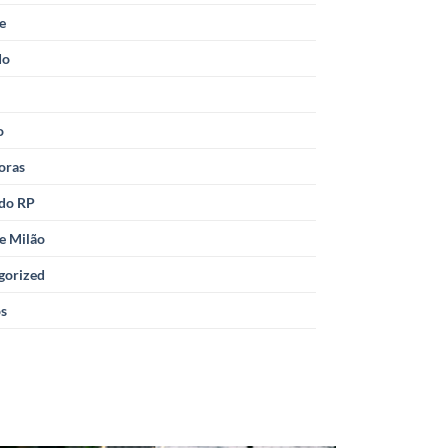
le
do
o
oras
 do RP
e Milão
gorized
os