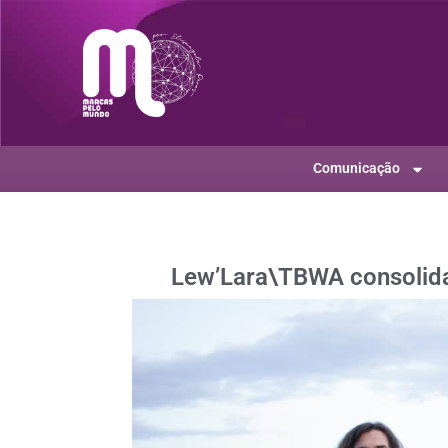
Comunicação
Lew’Lara\TBWA consolida 