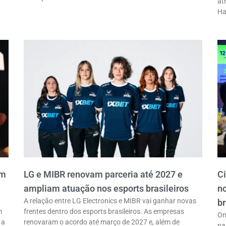
at
Ha
em
LG e MIBR renovam parceria até 2027 e
C
ampliam atuação nos esports brasileiros
n
A relação entre LG Electronics e MIBR vai ganhar novas
br
m
frentes dentro dos esports brasileiros. As empresas
On
 a
renovaram o acordo até março de 2027 e, além de
pa