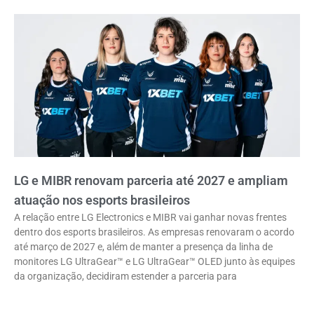
LG e MIBR renovam parceria até 2027 e ampliam
atuação nos esports brasileiros
A relação entre LG Electronics e MIBR vai ganhar novas frentes
dentro dos esports brasileiros. As empresas renovaram o acordo
até março de 2027 e, além de manter a presença da linha de
monitores LG UltraGear™ e LG UltraGear™ OLED junto às equipes
da organização, decidiram estender a parceria para