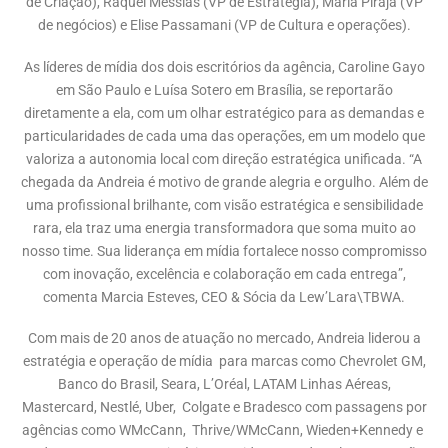
de Criação), Raquel Messias (VP de Estratégia), Maria Pirajá (VP
de negócios) e Elise Passamani (VP de Cultura e operações).
As líderes de mídia dos dois escritórios da agência, Caroline Gayo
em São Paulo e Luísa Sotero em Brasília, se reportarão
diretamente a ela, com um olhar estratégico para as demandas e
particularidades de cada uma das operações, em um modelo que
valoriza a autonomia local com direção estratégica unificada. “A
chegada da Andreia é motivo de grande alegria e orgulho. Além de
uma profissional brilhante, com visão estratégica e sensibilidade
rara, ela traz uma energia transformadora que soma muito ao
nosso time. Sua liderança em mídia fortalece nosso compromisso
com inovação, excelência e colaboração em cada entrega”,
comenta Marcia Esteves, CEO & Sócia da Lew’Lara\TBWA.
Com mais de 20 anos de atuação no mercado, Andreia liderou a
estratégia e operação de mídia para marcas como Chevrolet GM,
Banco do Brasil, Seara, L’Oréal, LATAM Linhas Aéreas,
Mastercard, Nestlé, Uber, Colgate e Bradesco com passagens por
agências como WMcCann, Thrive/WMcCann, Wieden+Kennedy e