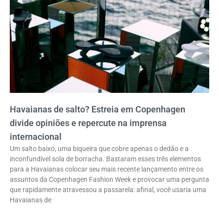
Havaianas de salto? Estreia em Copenhagen
divide opiniões e repercute na imprensa
internacional
Um salto baixo, uma biqueira que cobre apenas o dedão e a
inconfundível sola de borracha. Bastaram esses três elementos
para a Havaianas colocar seu mais recente lançamento entre os
assuntos da Copenhagen Fashion Week e provocar uma pergunta
que rapidamente atravessou a passarela: afinal, você usaria uma
Havaianas de