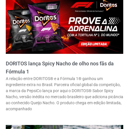
DORITOS lança Spicy Nacho de olho nos fãs da
Fórmula 1
A relação entre DORITOS® e a Fórmula 1® ganhou um
ingrediente extra no Brasil. Parceira oficial global da competição,
a marca da PepsiCo lança por aqui o DORITOS® Sabor Spicy
Nacho, versão inédita no mercado brasileiro que adiciona picância
ao conhecido Queijo Nacho. O produto chega em edição limitada,
acompanhado