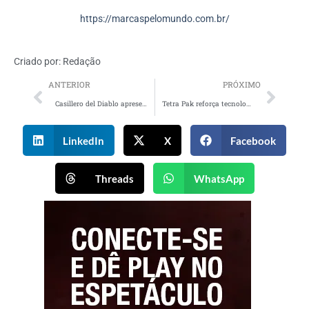
https://marcaspelomundo.com.br/
Criado por:
Redação
ANTERIOR
PRÓXIMO
Casillero del Diablo apresenta o convite “Wine Friday”
Tetra Pak reforça tecnologia “não-artificial” em nova campanha
LinkedIn
X
Facebook
Threads
WhatsApp