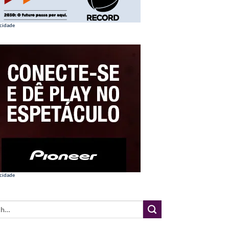
cidade
cidade