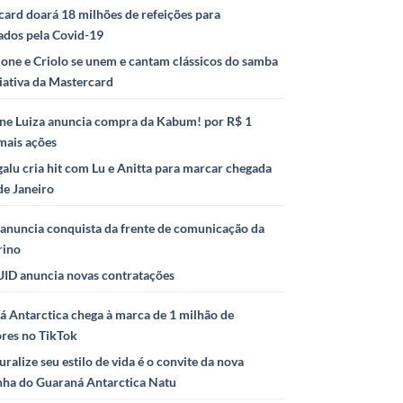
ard doará 18 milhões de refeições para
ados pela Covid-19
ione e Criolo se unem e cantam clássicos do samba
iativa da Mastercard
ne Luiza anuncia compra da Kabum! por R$ 1
mais ações
alu cria hit com Lu e Anitta para marcar chegada
de Janeiro
anuncia conquista da frente de comunicação da
rino
ID anuncia novas contratações
 Antarctica chega à marca de 1 milhão de
ores no TikTok
uralize seu estilo de vida é o convite da nova
ha do Guaraná Antarctica Natu