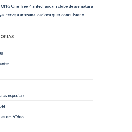
e ONG One Tree Planted lançam clube de assinatura
ya: cerveja artesanal carioca quer conquistar o
GORIAS
as
antes
ras especiais
ues
ues em Vídeo