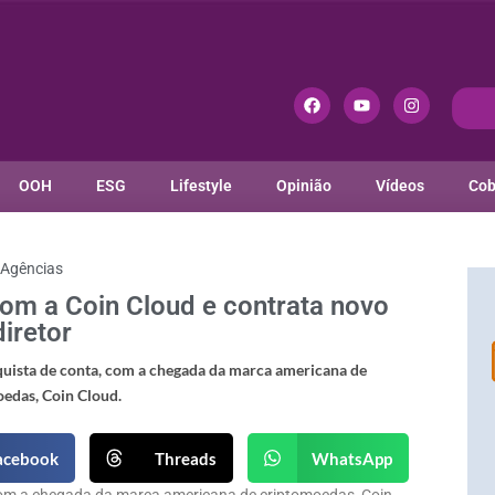
OOH
ESG
Lifestyle
Opinião
Vídeos
Cob
Agências
om a Coin Cloud e contrata novo
diretor
acebook
Threads
WhatsApp