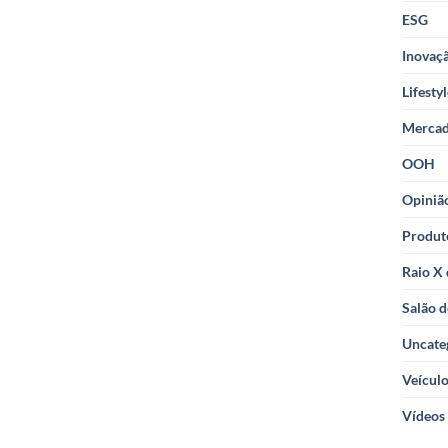
ESG
Inovaçã
Lifesty
Merca
OOH
Opiniã
Produt
Raio X
Salão d
Uncate
Veícul
Vídeos