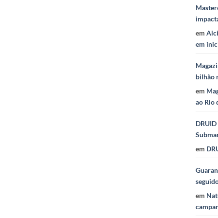
Masterc
impact
em
Alc
em inic
Magazi
bilhão 
em
Mag
ao Rio 
DRUID 
Subma
em
DRU
Guaraná
seguid
em
Nat
campan