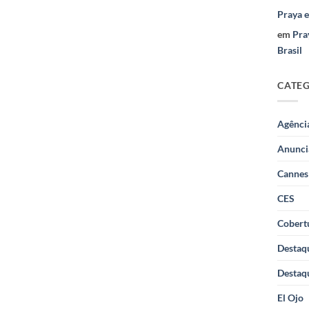
Praya 
em
Pra
Brasil
CATE
Agênci
Anunci
Cannes
CES
Cobertu
Destaq
Destaq
El Ojo