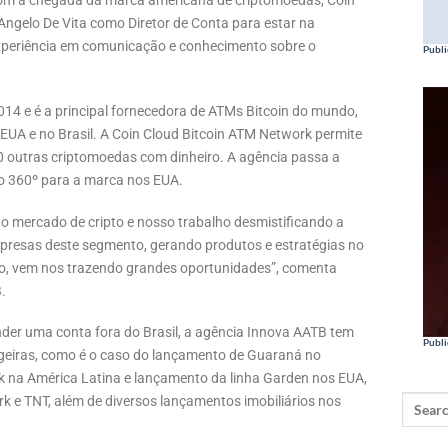
om a chegada da marca americana de criptomoedas, Coin
Angelo De Vita como Diretor de Conta para estar na
 experiência em comunicação e conhecimento sobre o
Publi
14 e é a principal fornecedora de ATMs Bitcoin do mundo,
EUA e no Brasil. A Coin Cloud Bitcoin ATM Network permite
0 outras criptomoedas com dinheiro. A agência passa a
ão 360º para a marca nos EUA.
 mercado de cripto e nosso trabalho desmistificando a
mpresas deste segmento, gerando produtos e estratégias no
ento, vem nos trazendo grandes oportunidades”, comenta
.
der uma conta fora do Brasil, a agência Innova AATB tem
Publi
geiras, como é o caso do lançamento de Guaraná no
 na América Latina e lançamento da linha Garden nos EUA,
 e TNT, além de diversos lançamentos imobiliários nos