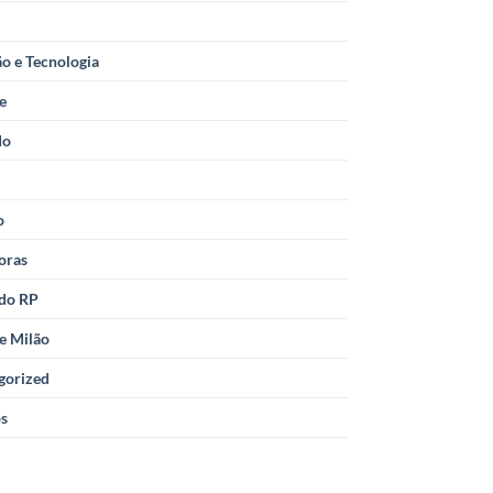
o e Tecnologia
le
do
o
oras
 do RP
e Milão
gorized
os