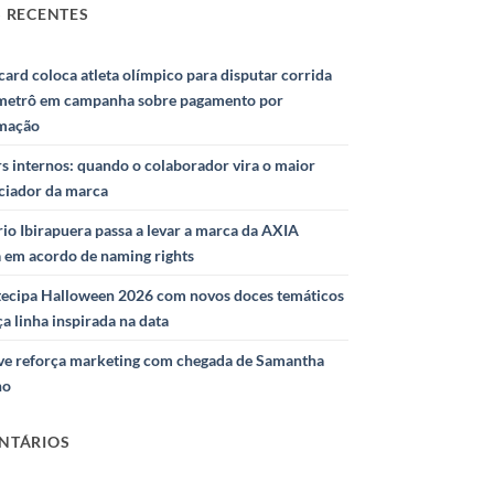
 RECENTES
ard coloca atleta olímpico para disputar corrida
metrô em campanha sobre pagamento por
mação
s internos: quando o colaborador vira o maior
nciador da marca
io Ibirapuera passa a levar a marca da AXIA
a em acordo de naming rights
ntecipa Halloween 2026 com novos doces temáticos
ça linha inspirada na data
e reforça marketing com chegada de Samantha
ho
NTÁRIOS