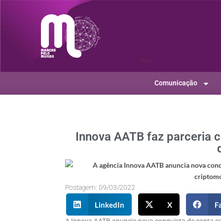
Comunicação
Innova AATB faz parceria c
Postagem:
09/03/2022
LinkedIn
X
F