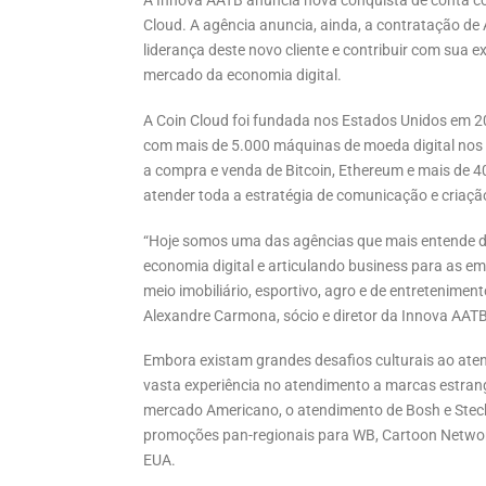
A Innova AATB anuncia nova conquista de conta c
Cloud. A agência anuncia, ainda, a contratação de 
liderança deste novo cliente e contribuir com sua
mercado da economia digital.
A Coin Cloud foi fundada nos Estados Unidos em 20
com mais de 5.000 máquinas de moeda digital nos 
a compra e venda de Bitcoin, Ethereum e mais de 4
atender toda a estratégia de comunicação e criaç
“Hoje somos uma das agências que mais entende do
economia digital e articulando business para as e
meio imobiliário, esportivo, agro e de entretenim
Alexandre Carmona, sócio e diretor da Innova AATB
Embora existam grandes desafios culturais ao aten
vasta experiência no atendimento a marcas estran
mercado Americano, o atendimento de Bosh e Steck
promoções pan-regionais para WB, Cartoon Network
EUA.