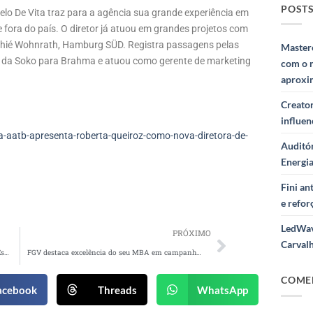
POSTS
lo De Vita traz para a agência sua grande experiência em
fora do país. O diretor já atuou em grandes projetos com
Athié Wohnrath, Hamburg SÜD. Registra passagens pelas
Masterc
o da Soko para Brahma e atuou como gerente de marketing
com o 
aproxi
Creator
influe
aatb-apresenta-roberta-queiroz-como-nova-diretora-de-
Auditór
Energi
Fini a
e refor
LedWav
PRÓXIMO
Carval
Edênia Garcia é a nova atleta patrocinada pela Espaçolaser
FGV destaca excelência do seu MBA em campanha criada pela 3AW
COME
acebook
Threads
WhatsApp