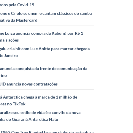
ados pela Covid-19
ione e Criolo se unem e cantam clássicos do samba
iativa da Mastercard
ne Luiza anuncia compra da Kabum! por R$ 1
mais ações
alu cria hit com Lu e Anitta para marcar chegada
de Janeiro
anuncia conquista da frente de comunicação da
rino
ID anuncia novas contratações
 Antarctica chega à marca de 1 milhão de
ores no TikTok
uralize seu estilo de vida é o convite da nova
ha do Guaraná Antarctica Natu
e ONG One Tree Planted lançam clube de assinatura