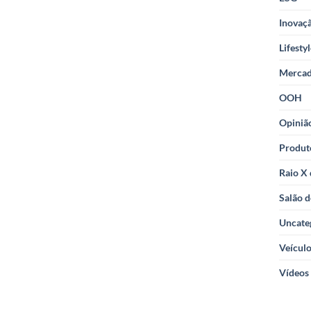
Inovaçã
Lifesty
Merca
OOH
Opiniã
Produt
Raio X
Salão d
Uncate
Veícul
Vídeos