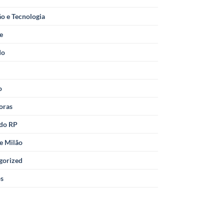
o e Tecnologia
le
do
o
oras
 do RP
e Milão
gorized
os