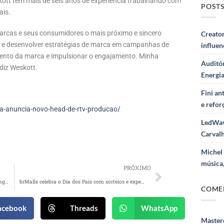
kott tem mais de seis anos de experiência trabalhando com
POSTS
ais.
marcas e seus consumidores o mais próximo e sincero
Creator
tes, e desenvolver estratégias de marca em campanhas de
influe
ento da marca e impulsionar o engajamento. Minha
Auditór
 diz Weskott.
Energi
Fini a
e refor
a-anuncia-novo-head-de-rtv-producao/
LedWav
Carval
Michel 
música,
PRÓXIMO
Gerdau promove concurso musical com Ivete Sangalo como embaixadora
brMalls celebra o Dia dos Pais com sorteios e experiências diferenciadas
COME
acebook
Threads
WhatsApp
Masterc