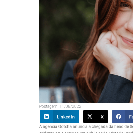
Postagem:
11/08/2022
LinkedIn
X
F
A agência Gotcha anuncia a chegada da head de Soc