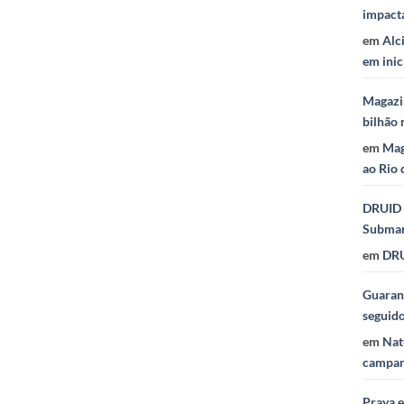
impact
em
Alc
em inic
Magazi
bilhão 
em
Mag
ao Rio 
DRUID 
Subma
em
DRU
Guaraná
seguid
em
Nat
campan
Praya 