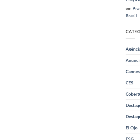
em
Pra
Brasil
CATE
Agênci
Anunci
Cannes
CES
Cobertu
Destaq
Destaq
El Ojo
ESG