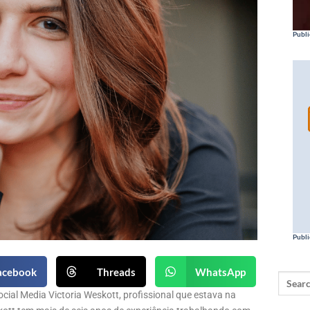
Publi
Publi
acebook
Threads
WhatsApp
ial Media Victoria Weskott, profissional que estava na