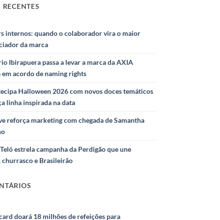
 RECENTES
s internos: quando o colaborador vira o maior
nciador da marca
io Ibirapuera passa a levar a marca da AXIA
a em acordo de naming rights
ntecipa Halloween 2026 com novos doces temáticos
ça linha inspirada na data
e reforça marketing com chegada de Samantha
ho
Teló estrela campanha da Perdigão que une
 churrasco e Brasileirão
NTÁRIOS
ard doará 18 milhões de refeições para