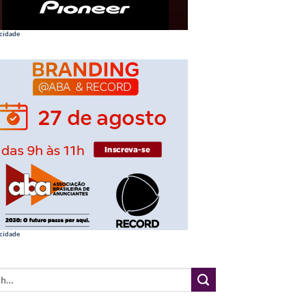
cidade
cidade