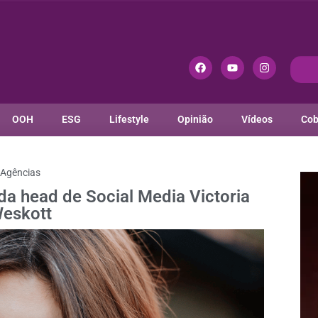
OOH
ESG
Lifestyle
Opinião
Vídeos
Cob
Agências
a head de Social Media Victoria
eskott