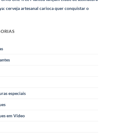
ya: cerveja artesanal carioca quer conquistar o
GORIAS
as
antes
ras especiais
ues
ues em Vídeo