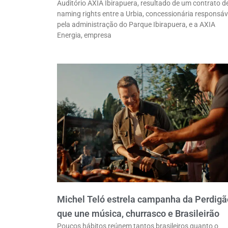
Auditório AXIA Ibirapuera, resultado de um contrato d
naming rights entre a Urbia, concessionária responsáv
pela administração do Parque Ibirapuera, e a AXIA
Energia, empresa
Michel Teló estrela campanha da Perdigã
que une música, churrasco e Brasileirão
Poucos hábitos reúnem tantos brasileiros quanto o