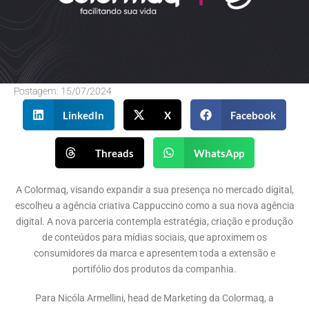
Postagem:
15/07/2024
LinkedIn
X
Facebook
Threads
WhatsApp
A Colormaq, visando expandir a sua presença no mercado digital,
escolheu a agência criativa Cappuccino como a sua nova agência
digital. A nova parceria contempla estratégia, criação e produção
de conteúdos para mídias sociais, que aproximem os
consumidores da marca e apresentem toda a extensão e
portifólio dos produtos da companhia.
Para Nicóla Armellini, head de Marketing da Colormaq, a