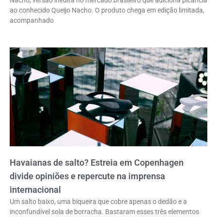
Nacho, versão inédita no mercado brasileiro que adiciona picância
ao conhecido Queijo Nacho. O produto chega em edição limitada,
acompanhado
Havaianas de salto? Estreia em Copenhagen
divide opiniões e repercute na imprensa
internacional
Um salto baixo, uma biqueira que cobre apenas o dedão e a
inconfundível sola de borracha. Bastaram esses três elementos