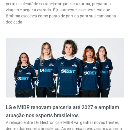
perto o calendário sertanejo: organizar a turma, preparar a
viagem e pegar a estrada. É justamente esse percurso que
Brahma escolheu como ponto de partida para sua campanha
dedicada
LG e MIBR renovam parceria até 2027 e ampliam
atuação nos esports brasileiros
A relação entre LG Electronics e MIBR vai ganhar novas frentes
dentro dos esports brasileiros. As empresas renovaram o acordo