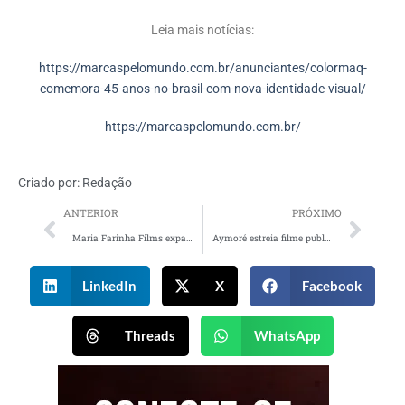
Leia mais notícias:
https://marcaspelomundo.com.br/anunciantes/colormaq-
comemora-45-anos-no-brasil-com-nova-identidade-visual/
https://marcaspelomundo.com.br/
Criado por:
Redação
ANTERIOR
PRÓXIMO
Maria Farinha Films expande operação em Hollywood liderada por Miura Kite
Aymoré estreia filme publicitário de 100 segundos para celebrar seu centenário
LinkedIn
X
Facebook
Threads
WhatsApp