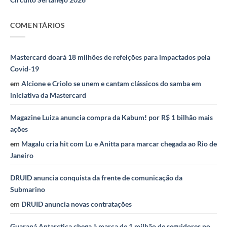
COMENTÁRIOS
Mastercard doará 18 milhões de refeições para impactados pela
Covid-19
em
Alcione e Criolo se unem e cantam clássicos do samba em
iniciativa da Mastercard
Magazine Luiza anuncia compra da Kabum! por R$ 1 bilhão mais
ações
em
Magalu cria hit com Lu e Anitta para marcar chegada ao Rio de
Janeiro
DRUID anuncia conquista da frente de comunicação da
Submarino
em
DRUID anuncia novas contratações
Guaraná Antarctica chega à marca de 1 milhão de seguidores no