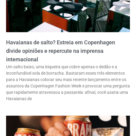
Havaianas de salto? Estreia em Copenhagen
divide opiniões e repercute na imprensa
internacional
Um salto baixo, uma biqueira que cobre apenas o dedão e a
inconfundível sola de borracha. Bastaram esses três elementos
para a Havaianas colocar seu mais recente lançamento entre os
assuntos da Copenhagen Fashion Week e provocar uma pergunta
que rapidamente atravessou a passarela: afinal, você usaria uma
Havaianas de