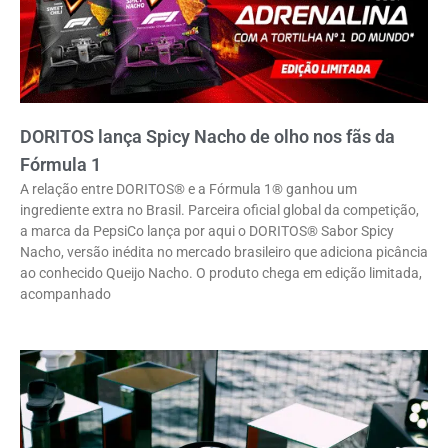
DORITOS lança Spicy Nacho de olho nos fãs da
Fórmula 1
A relação entre DORITOS® e a Fórmula 1® ganhou um
ingrediente extra no Brasil. Parceira oficial global da competição,
a marca da PepsiCo lança por aqui o DORITOS® Sabor Spicy
Nacho, versão inédita no mercado brasileiro que adiciona picância
ao conhecido Queijo Nacho. O produto chega em edição limitada,
acompanhado