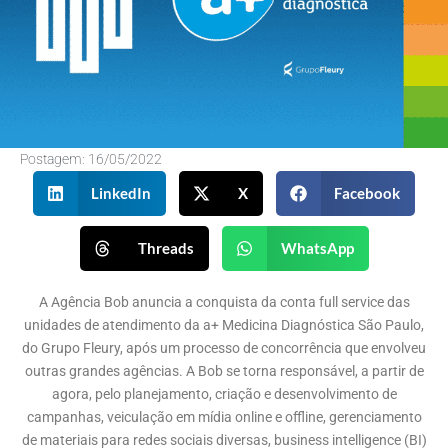
Postagem:
16/05/2022
LinkedIn
X
Facebook
Threads
WhatsApp
A Agência Bob anuncia a conquista da conta full service das
unidades de atendimento da a+ Medicina Diagnóstica São Paulo,
do Grupo Fleury, após um processo de concorrência que envolveu
outras grandes agências. A Bob se torna responsável, a partir de
agora, pelo planejamento, criação e desenvolvimento de
campanhas, veiculação em mídia online e offline, gerenciamento
de materiais para redes sociais diversas, business intelligence (BI)