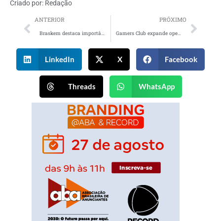
Criado por:
Redação
ANTERIOR
PRÓXIMO
Braskem destaca importância da reciclagem avançada em nova campanha
Gamers Club expande operações no mercado norte-americano
LinkedIn
X
Facebook
Threads
WhatsApp