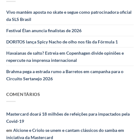
Vivo mantém aposta no skate e segue como patrocinadora oficial
da SLS Brasil
Festival Élan anuncia finalistas de 2026
DORITOS lança Spicy Nacho de olho nos fãs da Fórmula 1
Havaianas de salto? Estreia em Copenhagen divide opiniões e
repercute na imprensa internacional
Brahma pega a estrada rumo a Barretos em campanha para o
Circuito Sertanejo 2026
COMENTÁRIOS
Mastercard doará 18 milhões de refeições para impactados pela
Covid-19
em
Alcione e Criolo se unem e cantam clássicos do samba em
iniciativa da Mastercard