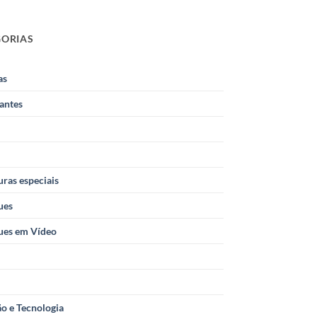
GORIAS
as
antes
ras especiais
ues
ues em Vídeo
o e Tecnologia