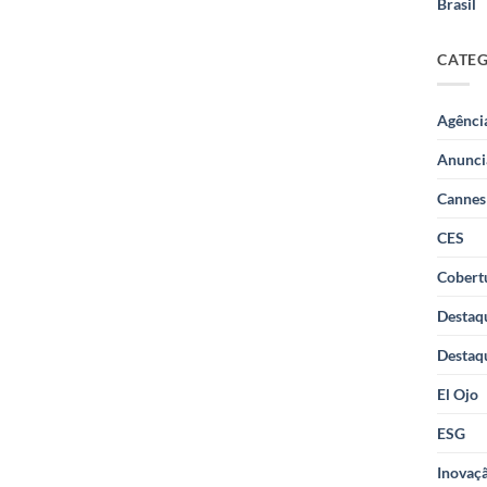
Brasil
CATE
Agênci
Anunci
Cannes
CES
Cobertu
Destaq
Destaq
El Ojo
ESG
Inovaçã