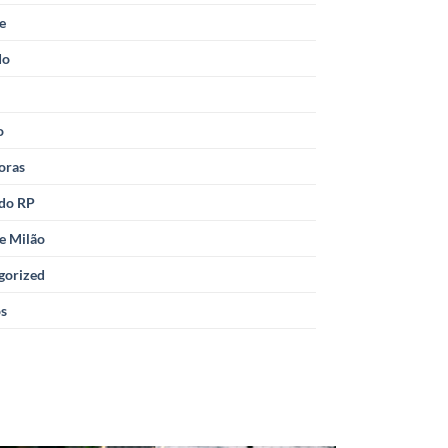
le
do
o
oras
 do RP
e Milão
gorized
os