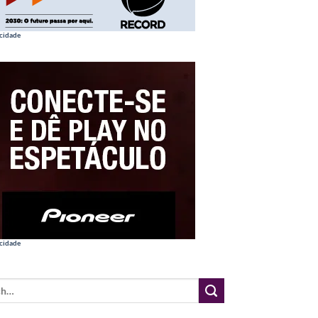
cidade
cidade