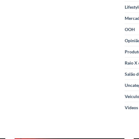
Lifesty
Merca
OOH
Opiniã
Produt
Raio X
Salão d
Uncate
Veícul
Vídeos