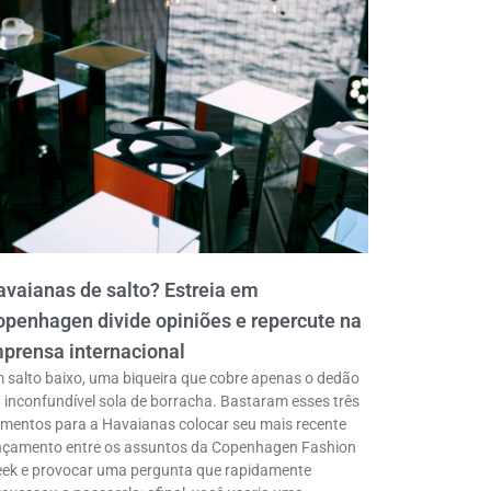
vaianas de salto? Estreia em
penhagen divide opiniões e repercute na
prensa internacional
 salto baixo, uma biqueira que cobre apenas o dedão
a inconfundível sola de borracha. Bastaram esses três
ementos para a Havaianas colocar seu mais recente
nçamento entre os assuntos da Copenhagen Fashion
ek e provocar uma pergunta que rapidamente