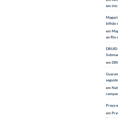
em inic
Magazi
bilhão 
em
Mag
ao Rio 
DRUID 
Subma
em
DRU
Guaraná
seguid
em
Nat
campan
Praya 
em
Pra