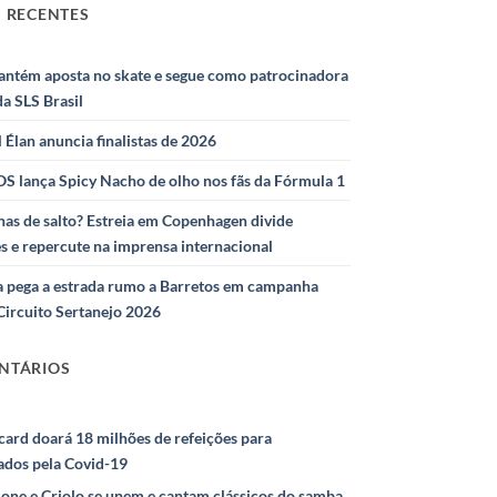
 RECENTES
antém aposta no skate e segue como patrocinadora
 da SLS Brasil
l Élan anuncia finalistas de 2026
S lança Spicy Nacho de olho nos fãs da Fórmula 1
as de salto? Estreia em Copenhagen divide
s e repercute na imprensa internacional
 pega a estrada rumo a Barretos em campanha
Circuito Sertanejo 2026
NTÁRIOS
ard doará 18 milhões de refeições para
ados pela Covid-19
ione e Criolo se unem e cantam clássicos do samba