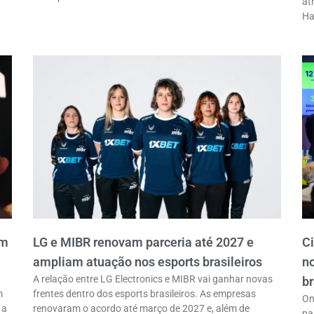
at
Ha
em
LG e MIBR renovam parceria até 2027 e
C
ampliam atuação nos esports brasileiros
n
A relação entre LG Electronics e MIBR vai ganhar novas
br
m
frentes dentro dos esports brasileiros. As empresas
On
 a
renovaram o acordo até março de 2027 e, além de
pa