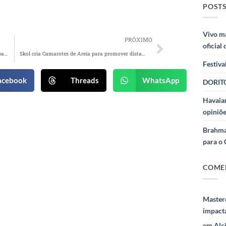
POSTS
Vivo m
PRÓXIMO
oficial
Nubank recria ‘Porta dos Desesperados’ em campanha do Pix
Skol cria Camarotes de Areia para promover distanciamento social nas praias
Festiva
acebook
Threads
WhatsApp
DORITO
Havaian
opiniõe
Brahma
para o 
COME
Masterc
impact
em
Alc