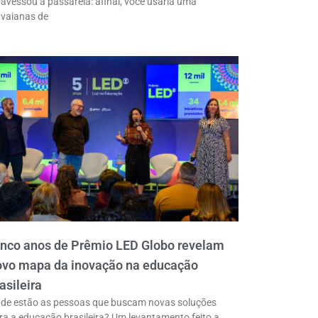
ravessou a passarela: afinal, você usaria uma
vaianas de
inco anos de Prêmio LED Globo revelam
ovo mapa da inovação na educação
asileira
de estão as pessoas que buscam novas soluções
ra a educação brasileira? Um levantamento feito a