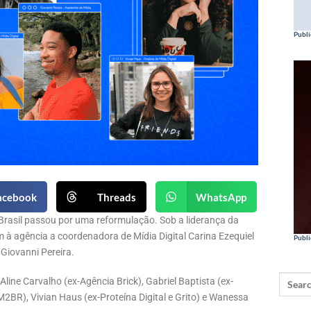
Publi
acebook
Threads
WhatsApp
rasil passou por uma reformulação. Sob a liderança da
m à agência a coordenadora de Mídia Digital Carina Ezequiel
Publi
Giovanni Pereira.
Aline Carvalho (ex-Agência Brick), Gabriel Baptista (ex-
2BR), Vivian Haus (ex-Proteína Digital e Grito) e Wanessa