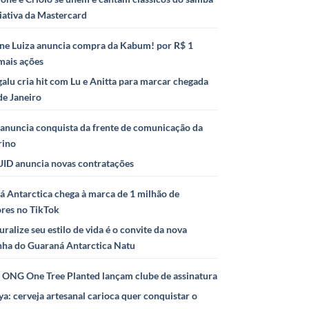
iativa da Mastercard
ne Luiza anuncia compra da Kabum! por R$ 1
mais ações
alu cria hit com Lu e Anitta para marcar chegada
de Janeiro
anuncia conquista da frente de comunicação da
rino
ID anuncia novas contratações
 Antarctica chega à marca de 1 milhão de
ores no TikTok
uralize seu estilo de vida é o convite da nova
ha do Guaraná Antarctica Natu
e ONG One Tree Planted lançam clube de assinatura
ya: cerveja artesanal carioca quer conquistar o