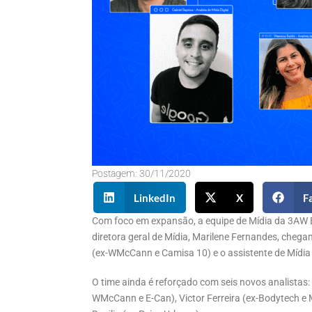
Postagem:
30/11/2020
LinkedIn
X
F
Com foco em expansão, a equipe de Mídia da 3AW B
diretora geral de Mídia, Marilene Fernandes, chega
(ex-WMcCann e Camisa 10) e o assistente de Mídia 
O time ainda é reforçado com seis novos analistas: 
WMcCann e E-Can), Victor Ferreira (ex-Bodytech e M