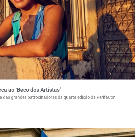
ca ao ‘Beco dos Artistas’
uma das grandes patrocinadoras da quarta edição da PerifaCon,