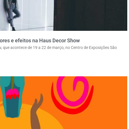
cores e efeitos na Haus Decor Show
, que acontece de 19 a 22 de março, no Centro de Exposições São