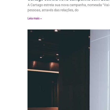
A Cartago estreia sua nova campanha, nomeada “Vai de
pessoas, através das relações, do
Leia mais »