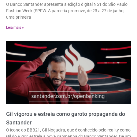
O Banco Santander apresenta a edição digital N51 do São Paulo
Fashion Week (SPFW. A parceria promove, de 23 a 27 de junho,
uma primeira
Leia mais »
Gil vigorou e estreia como garoto propaganda do
Santander
O ícone do BBB21, Gil Nogueira, que é conhecido pelo reality como
Gil do Vigor, estrela a nova campanha do Banco Santander. De um