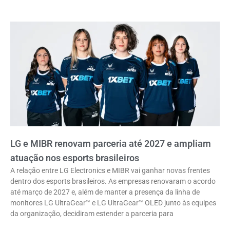
LG e MIBR renovam parceria até 2027 e ampliam
atuação nos esports brasileiros
A relação entre LG Electronics e MIBR vai ganhar novas frentes
dentro dos esports brasileiros. As empresas renovaram o acordo
até março de 2027 e, além de manter a presença da linha de
monitores LG UltraGear™ e LG UltraGear™ OLED junto às equipes
da organização, decidiram estender a parceria para