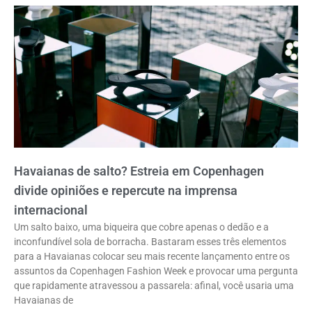
Havaianas de salto? Estreia em Copenhagen
divide opiniões e repercute na imprensa
internacional
Um salto baixo, uma biqueira que cobre apenas o dedão e a
inconfundível sola de borracha. Bastaram esses três elementos
para a Havaianas colocar seu mais recente lançamento entre os
assuntos da Copenhagen Fashion Week e provocar uma pergunta
que rapidamente atravessou a passarela: afinal, você usaria uma
Havaianas de