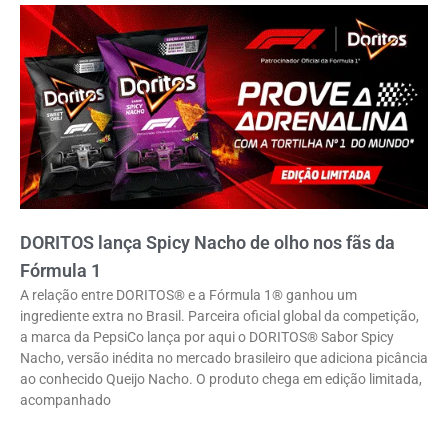
DORITOS lança Spicy Nacho de olho nos fãs da
Fórmula 1
A relação entre DORITOS® e a Fórmula 1® ganhou um
ingrediente extra no Brasil. Parceira oficial global da competição,
a marca da PepsiCo lança por aqui o DORITOS® Sabor Spicy
Nacho, versão inédita no mercado brasileiro que adiciona picância
ao conhecido Queijo Nacho. O produto chega em edição limitada,
acompanhado