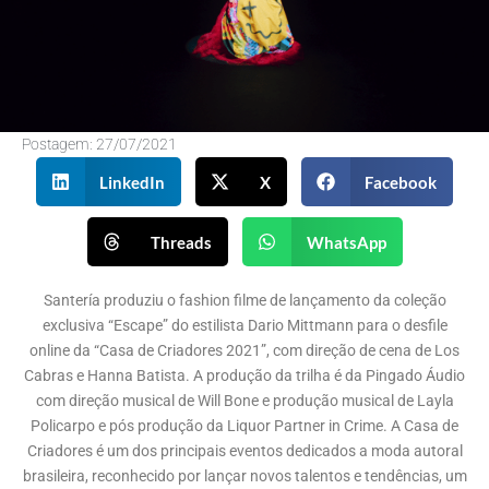
Postagem:
27/07/2021
LinkedIn
X
Facebook
Threads
WhatsApp
Santería produziu o fashion filme de lançamento da coleção
exclusiva “Escape” do estilista Dario Mittmann para o desfile
online da “Casa de Criadores 2021”, com direção de cena de Los
Cabras e Hanna Batista. A produção da trilha é da Pingado Áudio
com direção musical de Will Bone e produção musical de Layla
Policarpo e pós produção da Liquor Partner in Crime. A Casa de
Criadores é um dos principais eventos dedicados a moda autoral
brasileira, reconhecido por lançar novos talentos e tendências, um