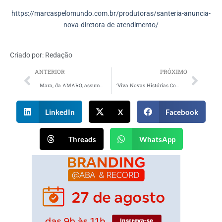
https://marcaspelomundo.com.br/produtoras/santeria-anuncia-
nova-diretora-de-atendimento/
Criado por:
Redação
ANTERIOR
PRÓXIMO
Mara, da AMARO, assume cachos naturais após transição capilar
‘Viva Novas Histórias Com A Gente’: Fast Shop comemora 35 anos
LinkedIn
X
Facebook
Threads
WhatsApp