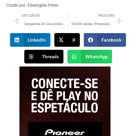
Criado por:
Elisangela Peres
ANTERIOR
PRÓXIMO
Campanha de Luna Absoluta enaltece a força feminina por meio da libertação dos estereótipos e julgamentos
SAZÓN realiza “Promoção Espalhe mais Amor”
LinkedIn
X
Facebook
Threads
WhatsApp