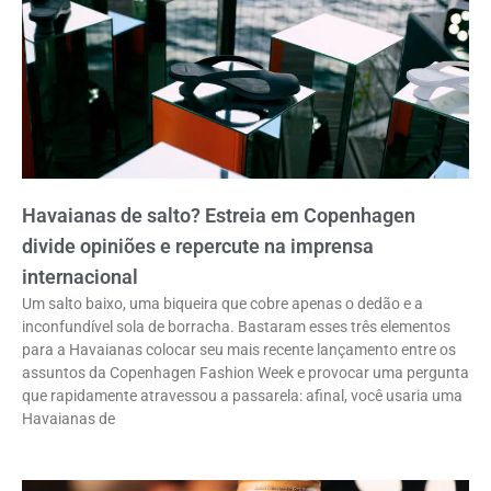
Havaianas de salto? Estreia em Copenhagen
divide opiniões e repercute na imprensa
internacional
Um salto baixo, uma biqueira que cobre apenas o dedão e a
inconfundível sola de borracha. Bastaram esses três elementos
para a Havaianas colocar seu mais recente lançamento entre os
assuntos da Copenhagen Fashion Week e provocar uma pergunta
que rapidamente atravessou a passarela: afinal, você usaria uma
Havaianas de