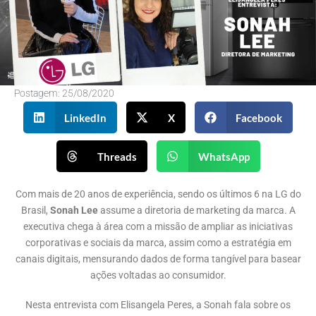
Postagem:
25/08/2020
LinkedIn
X
Facebook
Threads
WhatsApp
Com mais de 20 anos de experiência, sendo os últimos 6 na LG do
Brasil,
Sonah Lee
assume a diretoria de marketing da marca. A
executiva chega à área com a missão de ampliar as iniciativas
corporativas e sociais da marca, assim como a estratégia em
canais digitais, mensurando dados de forma tangível para basear
ações voltadas ao consumidor.
Nesta entrevista com Elisangela Peres, a Sonah fala sobre os