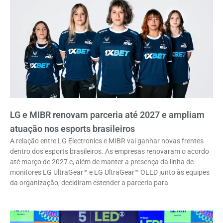
LG e MIBR renovam parceria até 2027 e ampliam
atuação nos esports brasileiros
A relação entre LG Electronics e MIBR vai ganhar novas frentes
dentro dos esports brasileiros. As empresas renovaram o acordo
até março de 2027 e, além de manter a presença da linha de
monitores LG UltraGear™ e LG UltraGear™ OLED junto às equipes
da organização, decidiram estender a parceria para