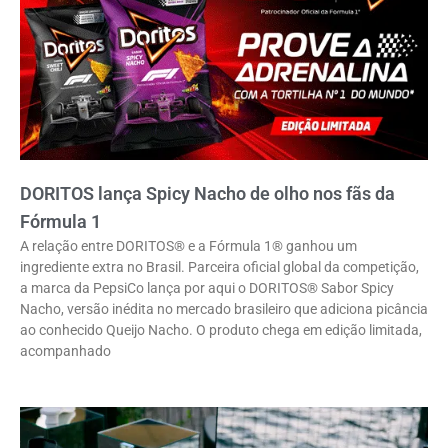
DORITOS lança Spicy Nacho de olho nos fãs da
Fórmula 1
A relação entre DORITOS® e a Fórmula 1® ganhou um
ingrediente extra no Brasil. Parceira oficial global da competição,
a marca da PepsiCo lança por aqui o DORITOS® Sabor Spicy
Nacho, versão inédita no mercado brasileiro que adiciona picância
ao conhecido Queijo Nacho. O produto chega em edição limitada,
acompanhado