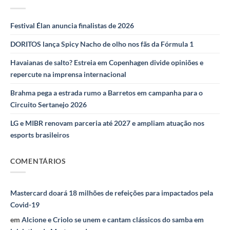
Festival Élan anuncia finalistas de 2026
DORITOS lança Spicy Nacho de olho nos fãs da Fórmula 1
Havaianas de salto? Estreia em Copenhagen divide opiniões e
repercute na imprensa internacional
Brahma pega a estrada rumo a Barretos em campanha para o
Circuito Sertanejo 2026
LG e MIBR renovam parceria até 2027 e ampliam atuação nos
esports brasileiros
COMENTÁRIOS
Mastercard doará 18 milhões de refeições para impactados pela
Covid-19
em
Alcione e Criolo se unem e cantam clássicos do samba em