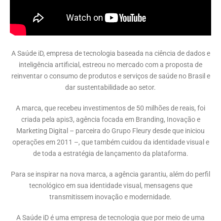
A Saúde iD, empresa de tecnologia baseada na ciência de dados e
inteligência artificial, estreou no mercado com a proposta de
reinventar o consumo de produtos e serviços de saúde no Brasil e
dar sustentabilidade ao setor.
A marca, que recebeu investimentos de 50 milhões de reais, foi
criada pela apis3, agência focada em Branding, Inovação e
Marketing Digital – parceira do Grupo Fleury desde que iniciou
operações em 2011 –, que também cuidou da identidade visual e
de toda a estratégia de lançamento da plataforma.
Para se inspirar na nova marca, a agência garantiu, além do perfil
tecnológico em sua identidade visual, mensagens que
transmitissem inovação e modernidade.
A Saúde iD é uma empresa de tecnologia que por meio de uma