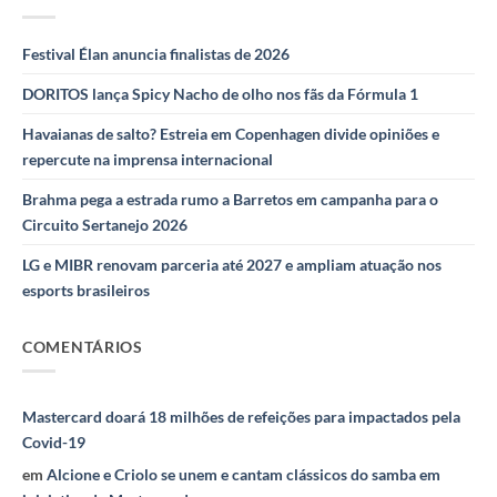
Festival Élan anuncia finalistas de 2026
DORITOS lança Spicy Nacho de olho nos fãs da Fórmula 1
Havaianas de salto? Estreia em Copenhagen divide opiniões e
repercute na imprensa internacional
Brahma pega a estrada rumo a Barretos em campanha para o
Circuito Sertanejo 2026
LG e MIBR renovam parceria até 2027 e ampliam atuação nos
esports brasileiros
COMENTÁRIOS
Mastercard doará 18 milhões de refeições para impactados pela
Covid-19
em
Alcione e Criolo se unem e cantam clássicos do samba em