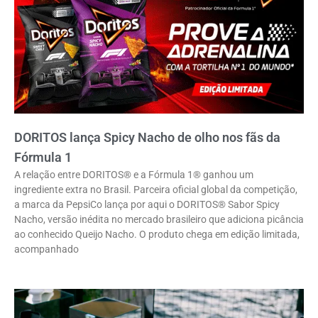
DORITOS lança Spicy Nacho de olho nos fãs da
Fórmula 1
A relação entre DORITOS® e a Fórmula 1® ganhou um
ingrediente extra no Brasil. Parceira oficial global da competição,
a marca da PepsiCo lança por aqui o DORITOS® Sabor Spicy
Nacho, versão inédita no mercado brasileiro que adiciona picância
ao conhecido Queijo Nacho. O produto chega em edição limitada,
acompanhado