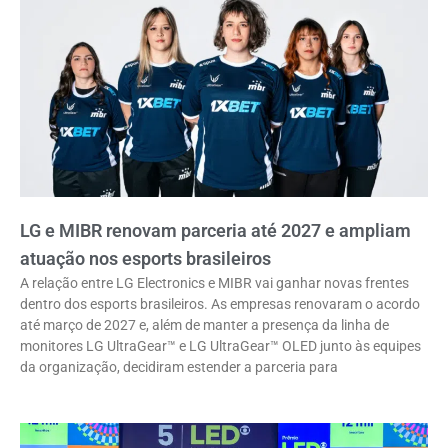
LG e MIBR renovam parceria até 2027 e ampliam
atuação nos esports brasileiros
A relação entre LG Electronics e MIBR vai ganhar novas frentes
dentro dos esports brasileiros. As empresas renovaram o acordo
até março de 2027 e, além de manter a presença da linha de
monitores LG UltraGear™ e LG UltraGear™ OLED junto às equipes
da organização, decidiram estender a parceria para