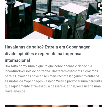
Havaianas de salto? Estreia em Copenhagen
divide opiniões e repercute na imprensa
internacional
Um salto baixo, uma biqueira que cobre apenas o dedão e a
inconfundível sola de borracha. Bastaram esses três elementos
para a Havaianas colocar seu mais recente lançamento entre os
assuntos da Copenhagen Fashion Week e provocar uma pergunta
que rapidamente atravessou a passarela: afinal, você usaria uma
Havaianas de