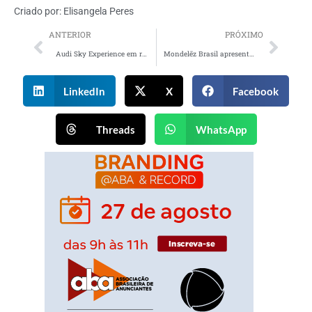
Criado por:
Elisangela Peres
ANTERIOR
PRÓXIMO
Audi Sky Experience em rooftop de São Paulo
Mondelēz Brasil apresenta especial para confeiteiros
LinkedIn
X
Facebook
Threads
WhatsApp