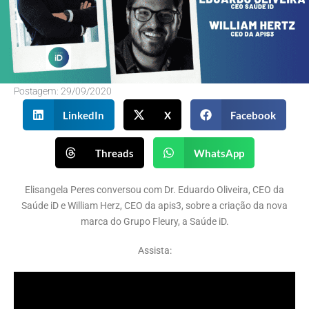
Postagem:
29/09/2020
LinkedIn
X
Facebook
Threads
WhatsApp
Elisangela Peres conversou com
Dr. Eduardo Oliveira, CEO da
Saúde iD e William Herz, CEO da apis3, sobre a criação da nova
marca do Grupo Fleury, a Saúde iD.
Assista: