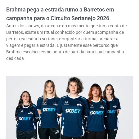
Brahma pega a estrada rumo a Barretos em
campanha para o Circuito Sertanejo 2026
Antes dos shows, da arena e do movimento que toma conta de
Barretos, existe um ritual conhecido por quem acompanha de
perto o calendário sertanejo: organizar a turma, preparar a
viagem e pegar a estrada. É justamente esse percurso que
Brahma escolheu como ponto de partida para sua campanha
dedicada