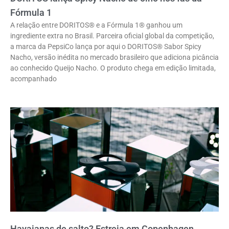
Fórmula 1
A relação entre DORITOS® e a Fórmula 1® ganhou um
ingrediente extra no Brasil. Parceira oficial global da competição,
a marca da PepsiCo lança por aqui o DORITOS® Sabor Spicy
Nacho, versão inédita no mercado brasileiro que adiciona picância
ao conhecido Queijo Nacho. O produto chega em edição limitada,
acompanhado
Havaianas de salto? Estreia em Copenhagen