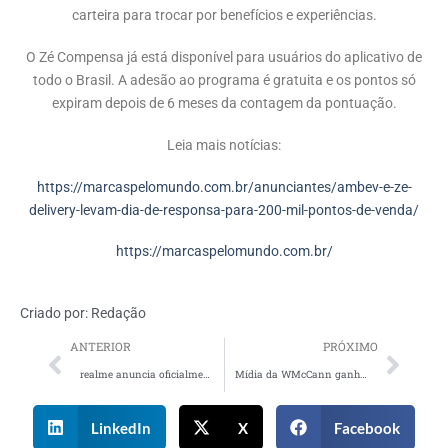
carteira para trocar por benefícios e experiências.
O Zé Compensa já está disponível para usuários do aplicativo de
todo o Brasil. A adesão ao programa é gratuita e os pontos só
expiram depois de 6 meses da contagem da pontuação.
Leia mais notícias:
https://marcaspelomundo.com.br/anunciantes/ambev-e-ze-
delivery-levam-dia-de-responsa-para-200-mil-pontos-de-venda/
https://marcaspelomundo.com.br/
Criado por:
Redação
ANTERIOR
PRÓXIMO
realme anuncia oficialmente o lançamento do realme 11 5G e realme 11x 5G no Brasil
Mídia da WMcCann ganha reforço com novo diretor
LinkedIn
X
Facebook