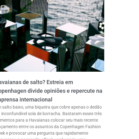
vaianas de salto? Estreia em
penhagen divide opiniões e repercute na
prensa internacional
 salto baixo, uma biqueira que cobre apenas o dedão
a inconfundível sola de borracha. Bastaram esses três
ementos para a Havaianas colocar seu mais recente
nçamento entre os assuntos da Copenhagen Fashion
ek e provocar uma pergunta que rapidamente