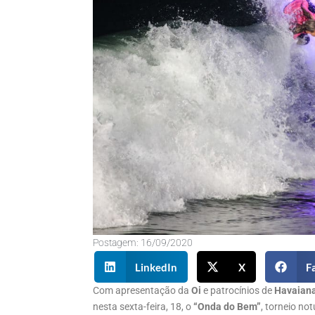
Postagem:
16/09/2020
LinkedIn
X
F
Com apresentação da
Oi
e patrocínios de
Havaian
nesta sexta-feira, 18, o
“Onda do Bem”
, torneio no