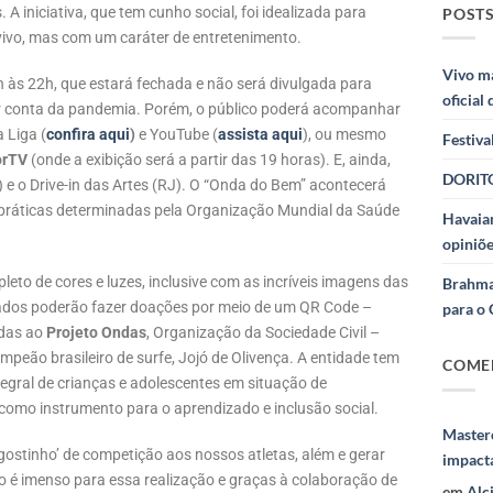
 A iniciativa, que tem cunho social, foi idealizada para
POSTS
 vivo, mas com um caráter de entretenimento.
Vivo m
6h às 22h, que estará fechada e não será divulgada para
oficial
or conta da pandemia. Porém, o público poderá acompanhar
 Liga (
confira aqui
)
e YouTube (
assista aqui
), ou mesmo
Festiva
orTV
(onde a exibição será a partir das 19 horas). E, ainda,
DORITO
) e o Drive-in das Artes (RJ). O “Onda do Bem” acontecerá
 práticas determinadas pela Organização Mundial da Saúde
Havaian
opiniõe
leto de cores e luzes, inclusive com as incríveis imagens das
Brahma
ados poderão fazer doações por meio de um QR Code –
para o 
adas ao
Projeto Ondas
, Organização da Sociedade Civil –
peão brasileiro de surfe, Jojó de Olivença. A entidade tem
COME
egral de crianças e adolescentes em situação de
 como instrumento para o aprendizado e inclusão social.
Masterc
‘gostinho’ de competição aos nossos atletas, além e gerar
impact
 é imenso para essa realização e graças à colaboração de
em
Alc