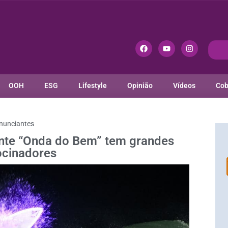
OOH
ESG
Lifestyle
Opinião
Vídeos
Cob
nunciantes
ente “Onda do Bem” tem grandes
ocinadores