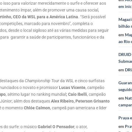
o isso para valorizar merecidamente o surfe e oferecer aos
em inic
retenimento ímpar, além de promover uma causa social,
rtinho, CEO da WSL para a América Latina
. “Será possível
Magazi
 competições, marcado para novembro”, completa o
bilhão 
os, desde o local sigiloso até as várias medidas para seguir
em
Mag
ara garantir a saúde de participantes, funcionários e da
ao Rio 
DRUID 
Subma
em
DRU
 destaques da
Championship Tour
da WSL e cinco surfistas
Guaraná
anunciados o novato e promissor
Lucas Vicente
, campeão
seguid
upo
, sétimo lugar no ranking mundial
; Caio Ibelli
, campeão
em
Nat
Júnior; além dos destaques
Alex Ribeiro,
Peterson Grisanto
campan
até o momento
Chlóe Calmon
, campeã pan-americana e líder
Praya 
em
Pra
es do surfe: o músico
Gabriel O Pensador
; o ator,