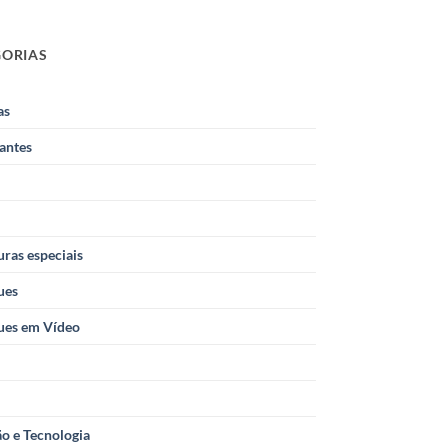
GORIAS
as
antes
ras especiais
ues
ues em Vídeo
o e Tecnologia