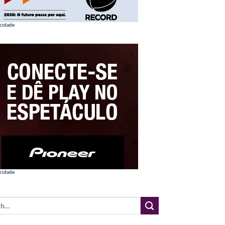
cidade
cidade