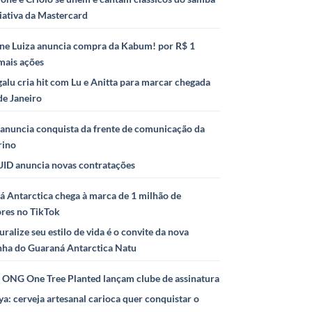
iativa da Mastercard
ne Luiza anuncia compra da Kabum! por R$ 1
mais ações
alu cria hit com Lu e Anitta para marcar chegada
de Janeiro
anuncia conquista da frente de comunicação da
rino
ID anuncia novas contratações
 Antarctica chega à marca de 1 milhão de
ores no TikTok
uralize seu estilo de vida é o convite da nova
ha do Guaraná Antarctica Natu
e ONG One Tree Planted lançam clube de assinatura
ya: cerveja artesanal carioca quer conquistar o