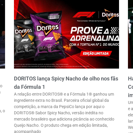
DORITOS lança Spicy Nacho de olho nos fãs
Ha
ro
da Fórmula 1
Co
s
A relação entre DORITOS® e a Fórmula 1® ganhou um
im
ingrediente extra no Brasil. Parceira oficial global da
Um
competição, a marca da PepsiCo lança por aqui o
e 
, o
DORITOS® Sabor Spicy Nacho, versão inédita no
el
mercado brasileiro que adiciona picância ao conhecido
la
Queijo Nacho. O produto chega em edição limitada,
We
acompanhado