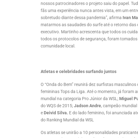
nossos patrocinadores o projeto saiu do papel. Tud
fãs uma experiência nunca antes vista, em um ent
sobretudo diante dessa pandemia”, afirma
Ivan Ma
matarmos as saudades do surfe até o retorno das
executivo. Martinho acrescenta que todos os cuidad
todos os protocolos de segurança, foram tomados p
comunidade local.
Atletas e celebridades surfando juntos
O “Onda do Bem” reunirá dez surfistas masculinos
femininas Tops da Liga. Até o momento, já foram 
mundial na categoria Pro Júnior da WSL;
Miguel P
do WQS de 2015;
Jadson Andre
, campeão mundial 
e
Deivid Silva.
E do lado feminino, foi anunciada 
do Ranking Mundial da WSL
Os atletas se unirão a 10 personalidades praticant