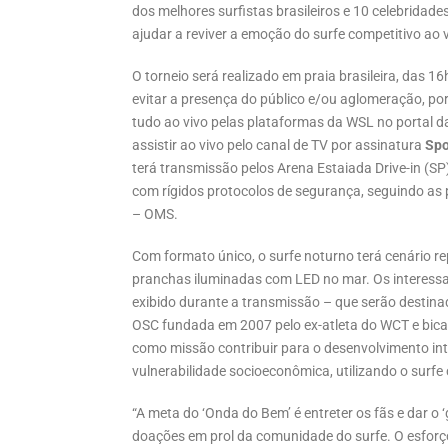
dos melhores surfistas brasileiros e 10 celebridades.
ajudar a reviver a emoção do surfe competitivo ao
O torneio será realizado em praia brasileira, das 1
evitar a presença do público e/ou aglomeração, p
tudo ao vivo pelas plataformas da WSL no portal da
assistir ao vivo pelo canal de TV por assinatura
Sp
terá transmissão pelos Arena Estaiada Drive-in (SP
com rígidos protocolos de segurança, seguindo as
– OMS.
Com formato único, o surfe noturno terá cenário rep
pranchas iluminadas com LED no mar. Os interess
exibido durante a transmissão – que serão destin
OSC fundada em 2007 pelo ex-atleta do WCT e bicam
como missão contribuir para o desenvolvimento int
vulnerabilidade socioeconômica, utilizando o surfe
“A meta do ‘Onda do Bem’ é entreter os fãs e dar o 
doações em prol da comunidade do surfe. O esforço