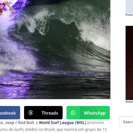
Publi
Publi
acebook
Threads
WhatsApp
as
,
Jeep
e
Red Bull
, a
World Surf League (WSL)
promove
turno de surfe, inédito no Brasil, que reunirá um grupo de 15