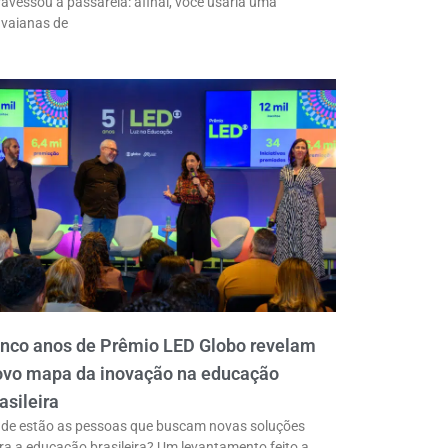
ravessou a passarela: afinal, você usaria uma
vaianas de
inco anos de Prêmio LED Globo revelam
ovo mapa da inovação na educação
asileira
de estão as pessoas que buscam novas soluções
ra a educação brasileira? Um levantamento feito a