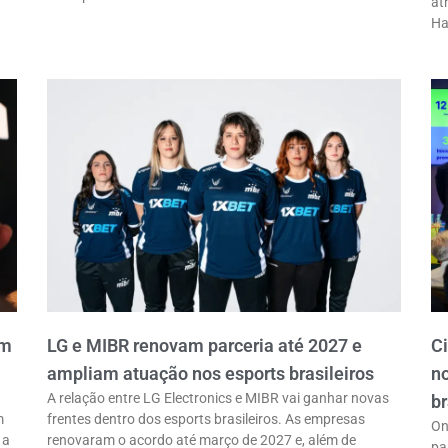
at
Ha
em
LG e MIBR renovam parceria até 2027 e
C
ampliam atuação nos esports brasileiros
n
A relação entre LG Electronics e MIBR vai ganhar novas
br
m
frentes dentro dos esports brasileiros. As empresas
On
 a
renovaram o acordo até março de 2027 e, além de
pa