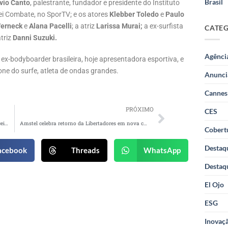
Brasil
vio Canto
, palestrante, fundador e presidente do Instituto
i Combate, no SporTV; e os atores
Klebber Toledo
e
Paulo
Werneck
e
Alana Pacelli
; a atriz
Larissa Murai;
a ex-surfista
CATE
atriz
Danni Suzuki.
Agênci
ex-bodyboarder brasileira, hoje apresentadora esportiva, e
cone do surfe, atleta de ondas grandes.
Anunci
Cannes
PRÓXIMO
CES
Pernambucanas inaugura sua primeira loja conceito em São Paulo
Amstel celebra retorno da Libertadores em nova campanha
Cobertu
Destaq
acebook
Threads
WhatsApp
Destaq
El Ojo
ESG
Inovaçã