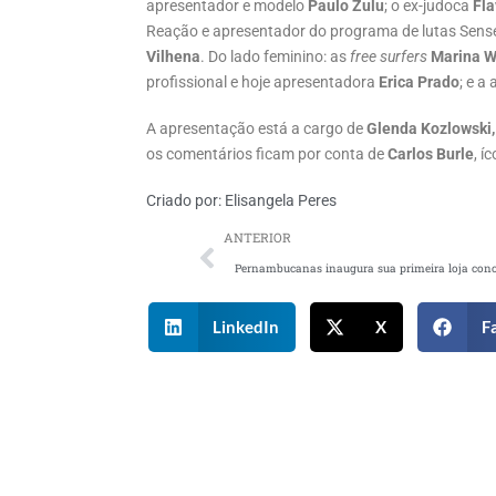
apresentador e modelo
Paulo Zulu
; o ex-judoca
Fla
Reação e apresentador do programa de lutas Sense
Vilhena
. Do lado feminino: as
free surfers
Marina 
profissional e hoje apresentadora
Erica Prado
; e a 
A apresentação está a cargo de
Glenda Kozlowski,
os comentários ficam por conta de
Carlos Burle
, í
Criado por:
Elisangela Peres
ANTERIOR
LinkedIn
X
F