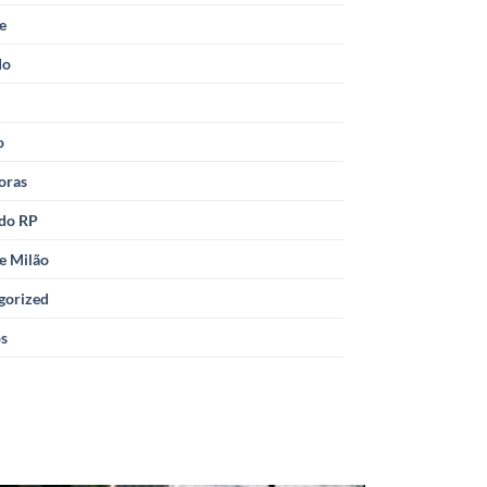
le
do
o
oras
 do RP
e Milão
gorized
os