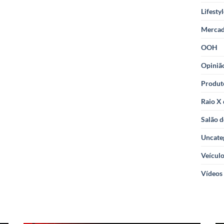
Lifesty
Merca
OOH
Opiniã
Produt
Raio X
Salão d
Uncate
Veícul
Vídeos