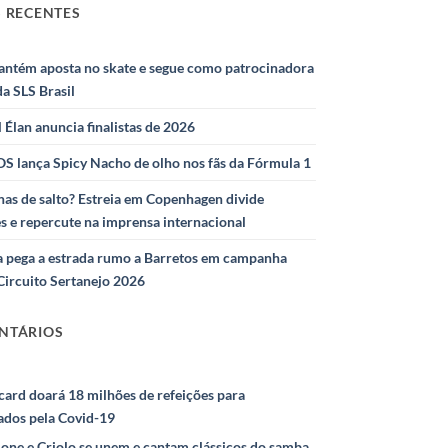
 RECENTES
antém aposta no skate e segue como patrocinadora
 da SLS Brasil
l Élan anuncia finalistas de 2026
S lança Spicy Nacho de olho nos fãs da Fórmula 1
as de salto? Estreia em Copenhagen divide
s e repercute na imprensa internacional
 pega a estrada rumo a Barretos em campanha
Circuito Sertanejo 2026
NTÁRIOS
ard doará 18 milhões de refeições para
ados pela Covid-19
ione e Criolo se unem e cantam clássicos do samba