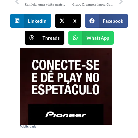
Renfield: uma visita mais que bem-vinda ao Conde Drácula – crítica de Pedro Dourado
Grupo Dreamers lança Game Code e expande marcas no mundo gamer
LinkedIn
X
Facebook
Threads
WhatsApp
Publicidade