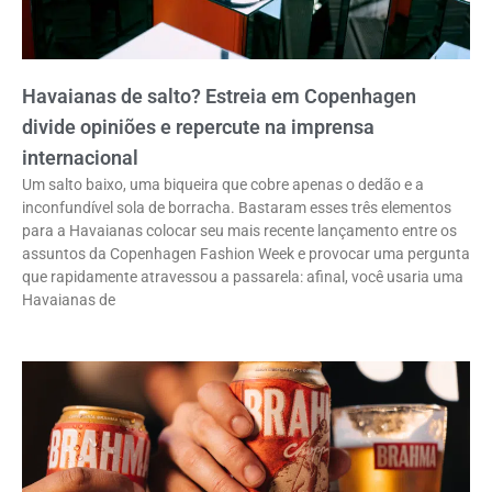
Havaianas de salto? Estreia em Copenhagen
divide opiniões e repercute na imprensa
internacional
Um salto baixo, uma biqueira que cobre apenas o dedão e a
inconfundível sola de borracha. Bastaram esses três elementos
para a Havaianas colocar seu mais recente lançamento entre os
assuntos da Copenhagen Fashion Week e provocar uma pergunta
que rapidamente atravessou a passarela: afinal, você usaria uma
Havaianas de