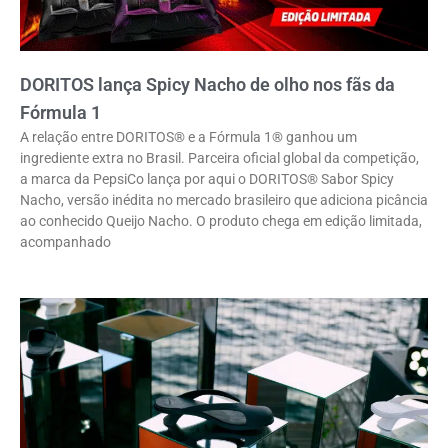
DORITOS lança Spicy Nacho de olho nos fãs da
Fórmula 1
A relação entre DORITOS® e a Fórmula 1® ganhou um
ingrediente extra no Brasil. Parceira oficial global da competição,
a marca da PepsiCo lança por aqui o DORITOS® Sabor Spicy
Nacho, versão inédita no mercado brasileiro que adiciona picância
ao conhecido Queijo Nacho. O produto chega em edição limitada,
acompanhado