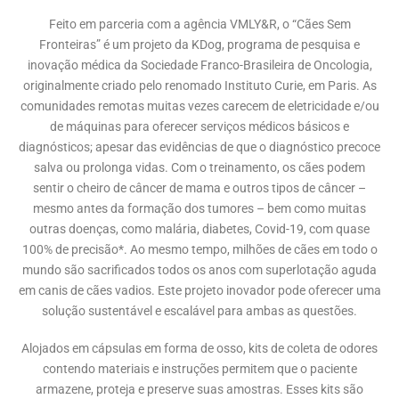
Feito em parceria com a agência VMLY&R, o “Cães Sem
Fronteiras” é um projeto da KDog, programa de pesquisa e
inovação médica da Sociedade Franco-Brasileira de Oncologia,
originalmente criado pelo renomado Instituto Curie, em Paris. As
comunidades remotas muitas vezes carecem de eletricidade e/ou
de máquinas para oferecer serviços médicos básicos e
diagnósticos; apesar das evidências de que o diagnóstico precoce
salva ou prolonga vidas. Com o treinamento, os cães podem
sentir o cheiro de câncer de mama e outros tipos de câncer –
mesmo antes da formação dos tumores – bem como muitas
outras doenças, como malária, diabetes, Covid-19, com quase
100% de precisão*. Ao mesmo tempo, milhões de cães em todo o
mundo são sacrificados todos os anos com superlotação aguda
em canis de cães vadios. Este projeto inovador pode oferecer uma
solução sustentável e escalável para ambas as questões.
Alojados em cápsulas em forma de osso, kits de coleta de odores
contendo materiais e instruções permitem que o paciente
armazene, proteja e preserve suas amostras. Esses kits são