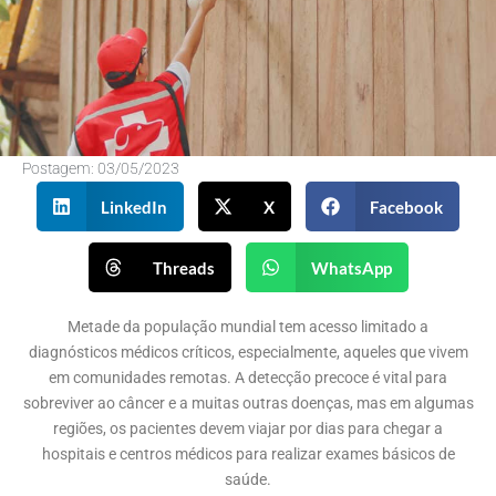
Postagem:
03/05/2023
LinkedIn
X
Facebook
Threads
WhatsApp
Metade da população mundial tem acesso limitado a
diagnósticos médicos críticos, especialmente, aqueles que vivem
em comunidades remotas. A detecção precoce é vital para
sobreviver ao câncer e a muitas outras doenças, mas em algumas
regiões, os pacientes devem viajar por dias para chegar a
hospitais e centros médicos para realizar exames básicos de
saúde.