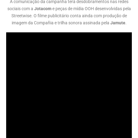
A comunicação da campanha terá desdobramentos nas redes
sociais com a
Jotacom
e peças de mídia OOH desenvolvidas pela
Streetwise. O filme publicitário conta ainda com produção de
imagem da Compañia e trilha sonora assinada pela
Jamute
.