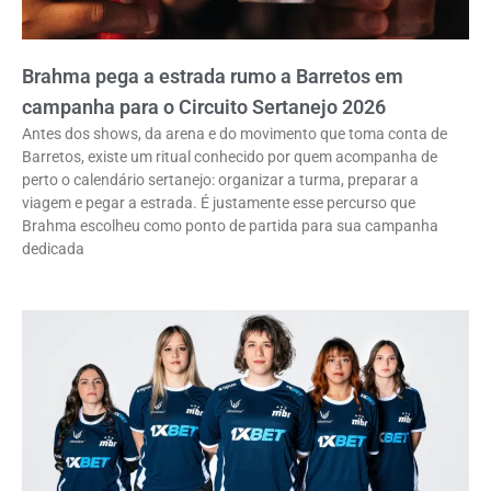
Brahma pega a estrada rumo a Barretos em
campanha para o Circuito Sertanejo 2026
Antes dos shows, da arena e do movimento que toma conta de
Barretos, existe um ritual conhecido por quem acompanha de
perto o calendário sertanejo: organizar a turma, preparar a
viagem e pegar a estrada. É justamente esse percurso que
Brahma escolheu como ponto de partida para sua campanha
dedicada