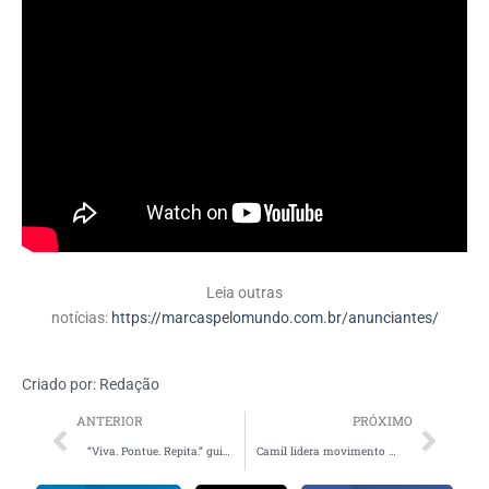
Leia outras
notícias:
https://marcaspelomundo.com.br/anunciantes/
Criado por:
Redação
ANTERIOR
PRÓXIMO
“Viva. Pontue. Repita.” guia nova fase da comunicação da Livelo
Camil lidera movimento para reconhecer arroz e feijão como patrimônio nacional