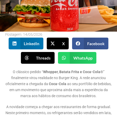
Postagem:
14/05/2026
LinkedIn
X
Facebook
Threads
WhatsApp
O clássico pedido “
Whopper, Batata Frita e Coca-Cola
®”
finalmente virou realidade no Burger King. A rede anunciou
oficialmente a chegada da
Coca-Cola
ao seu portfólio de bebidas,
em um movimento que aproxima ainda mais a experiência da
marca aos hábitos de consumo dos brasileiros.
A novidade começa a chegar aos restaurantes de forma gradual.
Neste primeiro momento, os refrigerantes serão vendidos em lata,