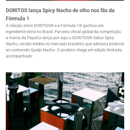
DORITOS lança Spicy Nacho de olho nos fãs da
Fórmula 1
A relação entre DORITOS® e a Fórmula 1® ganhou um
ingrediente extra no Brasil. Parceira oficial global da competição,
a marca da PepsiCo lança por aqui o DORITOS® Sabor Spicy
Nacho, versão inédita no mercado brasileiro que adiciona picância
ao conhecido Queijo Nacho. O produto chega em edição limitada,
acompanhado