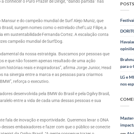
onhecer o Puro Prazer de Dirigir, “dando partida” nas
POSTS
Festiva
go Mansur e do campeão mundial de Surf Alejo Muniz, que
Brasil, surgem nomes como o estrelado chef Luiz Filipe, a
DORITO
ncia em sustentabilidade Fernanda Cortez. A escalação conta
vezes campeão mundial de SurfDog.
Havaian
opiniõe
undamental da nossa estratégia. Buscamos por pessoas que
Brahma
icos e que não fossem apenas resultado de uma ação
para o 
 histórias reais e inspiradoras”, afirma Jorge Junior, Head
s na sinergia entre a marca e as pessoas para criarmos
LG e M
a BMW”, reforça o executivo.
nos esp
ores desenvolvida pela BMW do Brasil e pela Ogilvy Brasil,
COME
aralelo entre a vida de cada uma dessas pessoas e sua
Masterc
e fala de inovação e esportividade. Queremos levar o DNA
impact
io desses embaixadores e fazer com que o público se conecte
em
Alc
egist da Ogilvy Brasil. “A gente consegue trazer o