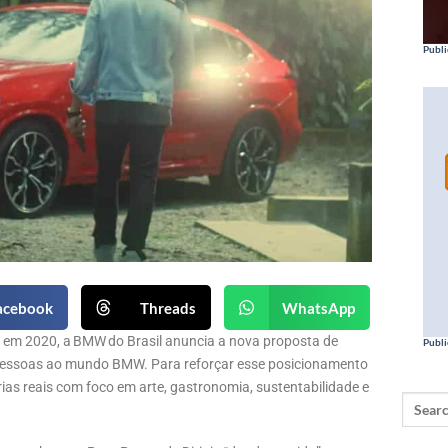
Publi
acebook
Threads
WhatsApp
a em 2020, a BMW do Brasil anuncia a nova proposta de
Publi
pessoas ao mundo BMW. Para reforçar esse posicionamento
ias reais com foco em arte, gastronomia, sustentabilidade e