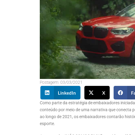
Postagem:
03/03/2021
LinkedIn
X
F
Como parte da estratégia de embaixadores iniciad
conteúdo por meio de uma narrativa que conecta 
ao longo de 2021, os embaixadores contarão histór
esporte.