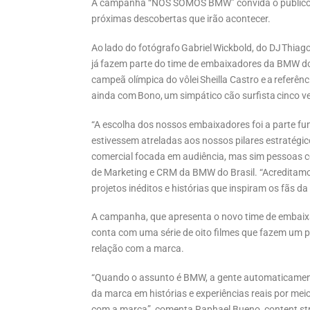
A campanha “NÓS SOMOS BMW” convida o público a c
próximas descobertas que irão acontecer.
Ao lado do fotógrafo Gabriel Wickbold, do DJ Thia
já fazem parte do time de embaixadores da BMW do 
campeã olímpica do vôlei Sheilla Castro e a referê
ainda com Bono, um simpático cão surfista cinco 
“A escolha dos nossos embaixadores foi a parte f
estivessem atreladas aos nossos pilares estratég
comercial focada em audiência, mas sim pessoas com
de Marketing e CRM da BMW do Brasil. “Acreditamo
projetos inéditos e histórias que inspiram os fãs d
A campanha, que apresenta o novo time de embaixad
conta com uma série de oito filmes que fazem um p
relação com a marca.
“Quando o assunto é BMW, a gente automaticament
da marca em histórias e experiências reais por me
com a marca”, comenta Raphael Bueno, content strat