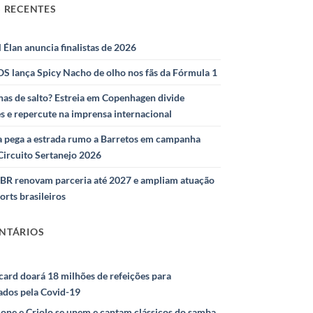
 RECENTES
l Élan anuncia finalistas de 2026
S lança Spicy Nacho de olho nos fãs da Fórmula 1
as de salto? Estreia em Copenhagen divide
s e repercute na imprensa internacional
 pega a estrada rumo a Barretos em campanha
Circuito Sertanejo 2026
IBR renovam parceria até 2027 e ampliam atuação
orts brasileiros
NTÁRIOS
ard doará 18 milhões de refeições para
ados pela Covid-19
ione e Criolo se unem e cantam clássicos do samba