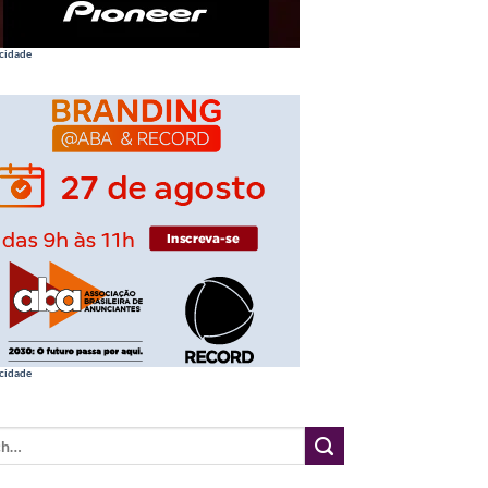
cidade
cidade