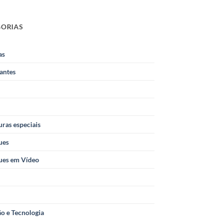
GORIAS
as
antes
ras especiais
ues
ues em Vídeo
o e Tecnologia