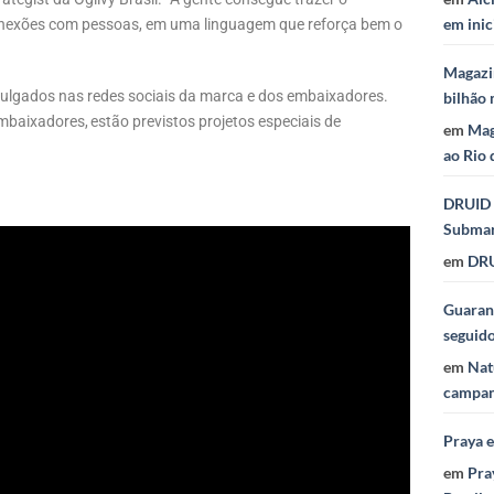
em inic
conexões com pessoas, em uma linguagem que reforça bem o
Magazi
vulgados nas redes sociais da marca e dos embaixadores.
bilhão 
aixadores, estão previstos projetos especiais de
em
Mag
ao Rio 
DRUID 
Subma
em
DRU
Guaraná
seguid
em
Nat
campan
Praya 
em
Pra