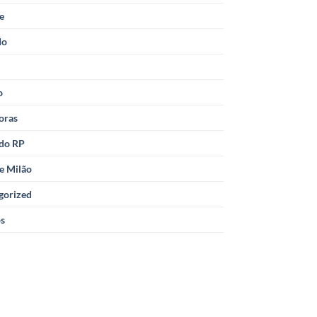
le
do
o
oras
 do RP
e Milão
gorized
os