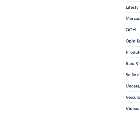
Lifesty
Merca
OOH
Opiniã
Produt
Raio X
Salão d
Uncate
Veícul
Vídeos