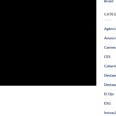
Brasil
CATE
Agênci
Anunci
Cannes
CES
Cobertu
Destaq
Destaq
El Ojo
ESG
Inovaçã