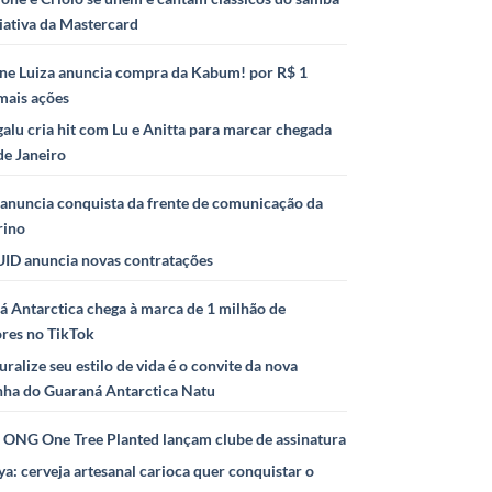
iativa da Mastercard
ne Luiza anuncia compra da Kabum! por R$ 1
mais ações
alu cria hit com Lu e Anitta para marcar chegada
de Janeiro
anuncia conquista da frente de comunicação da
rino
ID anuncia novas contratações
 Antarctica chega à marca de 1 milhão de
ores no TikTok
uralize seu estilo de vida é o convite da nova
ha do Guaraná Antarctica Natu
e ONG One Tree Planted lançam clube de assinatura
ya: cerveja artesanal carioca quer conquistar o