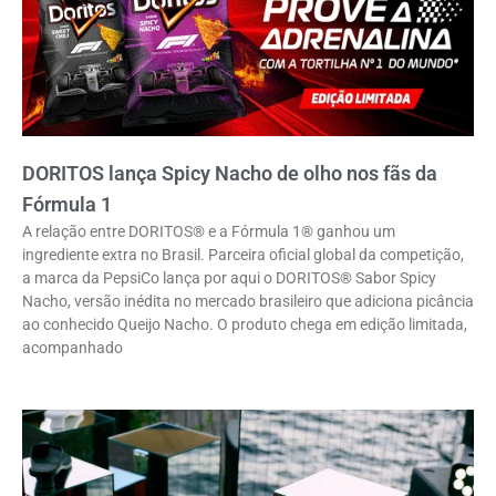
DORITOS lança Spicy Nacho de olho nos fãs da
Fórmula 1
A relação entre DORITOS® e a Fórmula 1® ganhou um
ingrediente extra no Brasil. Parceira oficial global da competição,
a marca da PepsiCo lança por aqui o DORITOS® Sabor Spicy
Nacho, versão inédita no mercado brasileiro que adiciona picância
ao conhecido Queijo Nacho. O produto chega em edição limitada,
acompanhado