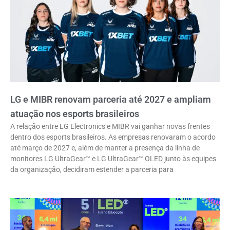
LG e MIBR renovam parceria até 2027 e ampliam
atuação nos esports brasileiros
A relação entre LG Electronics e MIBR vai ganhar novas frentes
dentro dos esports brasileiros. As empresas renovaram o acordo
até março de 2027 e, além de manter a presença da linha de
monitores LG UltraGear™ e LG UltraGear™ OLED junto às equipes
da organização, decidiram estender a parceria para