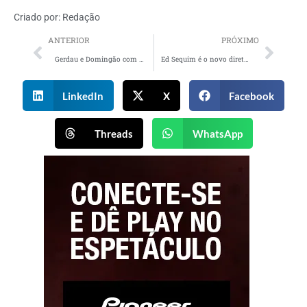
Criado por:
Redação
ANTERIOR
PRÓXIMO
Gerdau e Domingão com Huck se unem em quadro de reforma de residência de baixa renda
Ed Sequim é o novo diretor geral de Contas na Fibra.ag
LinkedIn
X
Facebook
Threads
WhatsApp