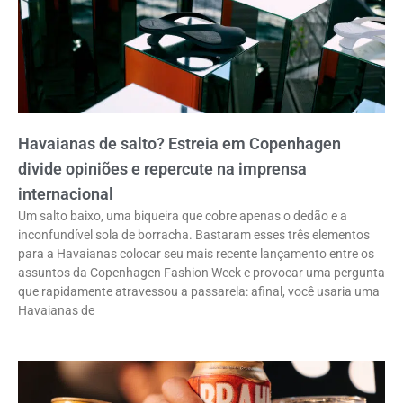
Havaianas de salto? Estreia em Copenhagen
divide opiniões e repercute na imprensa
internacional
Um salto baixo, uma biqueira que cobre apenas o dedão e a
inconfundível sola de borracha. Bastaram esses três elementos
para a Havaianas colocar seu mais recente lançamento entre os
assuntos da Copenhagen Fashion Week e provocar uma pergunta
que rapidamente atravessou a passarela: afinal, você usaria uma
Havaianas de