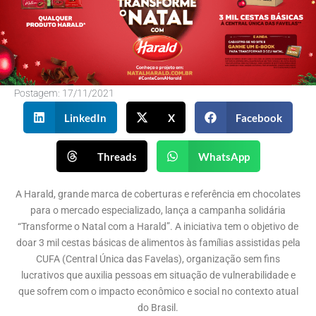
Postagem:
17/11/2021
LinkedIn
X
Facebook
Threads
WhatsApp
A Harald, grande marca de coberturas e referência em chocolates
para o mercado especializado, lança a campanha solidária
“Transforme o Natal com a Harald”. A iniciativa tem o objetivo de
doar 3 mil cestas básicas de alimentos às famílias assistidas pela
CUFA (Central Única das Favelas), organização sem fins
lucrativos que auxilia pessoas em situação de vulnerabilidade e
que sofrem com o impacto econômico e social no contexto atual
do Brasil.