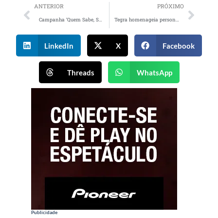
ANTERIOR
PRÓXIMO
Campanha ‘Quem Sabe, Safra’ apresenta produtos e serviços do banco
Tegra homenageia personagens que fazem parte da história do Rio de Janeiro
LinkedIn
X
Facebook
Threads
WhatsApp
Publicidade