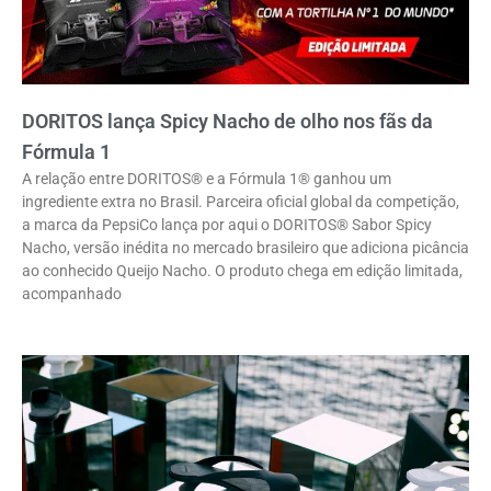
DORITOS lança Spicy Nacho de olho nos fãs da
Fórmula 1
A relação entre DORITOS® e a Fórmula 1® ganhou um
ingrediente extra no Brasil. Parceira oficial global da competição,
a marca da PepsiCo lança por aqui o DORITOS® Sabor Spicy
Nacho, versão inédita no mercado brasileiro que adiciona picância
ao conhecido Queijo Nacho. O produto chega em edição limitada,
acompanhado