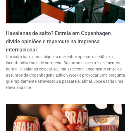
Havaianas de salto? Estreia em Copenhagen
divide opiniões e repercute na imprensa
internacional
Um salto baixo, uma biqueira que cobre apenas o dedão e a
inconfundível sola de borracha. Bastaram esses três elementos
para a Havaianas colocar seu mais recente lançamento entre os
assuntos da Copenhagen Fashion Week e provocar uma pergunta
que rapidamente atravessou a passarela: afinal, você usaria uma
Havaianas de