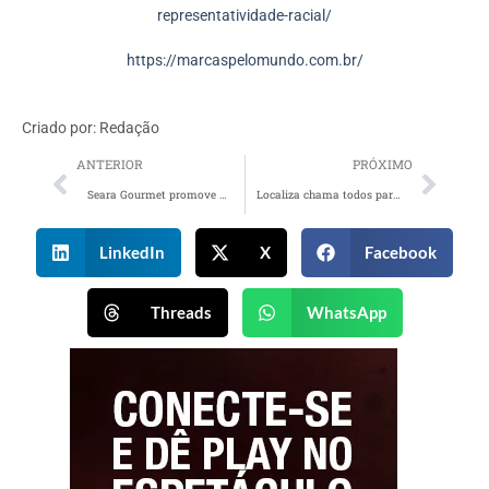
representatividade-racial/
https://marcaspelomundo.com.br/
Criado por:
Redação
ANTERIOR
PRÓXIMO
Seara Gourmet promove batalha naval em Prova do Líder no BBB 23
Localiza chama todos para darem partida em um novo mundo em nova campanha
LinkedIn
X
Facebook
Threads
WhatsApp