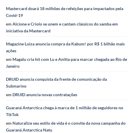
Mastercard doará 18 milhões de refeições para impactados pela
Covid-19
em
Alcione e Criolo se unem e cantam clássicos do samba em
iniciativa da Mastercard
Magazine Luiza anuncia compra da Kabum! por R$ 1 bilhão mais
ações
em
Magalu cria hit com Lu e Anitta para marcar chegada ao Rio de
Janeiro
DRUID anuncia conquista da frente de comunicação da
Submarino
em
DRUID anuncia novas contratações
Guaraná Antarctica chega à marca de 1 milhão de seguidores no
TikTok
em
Naturalize seu estilo de vida é o convite da nova campanha do
Guaraná Antarctica Natu