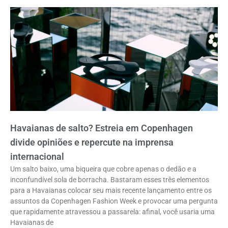
Havaianas de salto? Estreia em Copenhagen
divide opiniões e repercute na imprensa
internacional
Um salto baixo, uma biqueira que cobre apenas o dedão e a
inconfundível sola de borracha. Bastaram esses três elementos
para a Havaianas colocar seu mais recente lançamento entre os
assuntos da Copenhagen Fashion Week e provocar uma pergunta
que rapidamente atravessou a passarela: afinal, você usaria uma
Havaianas de