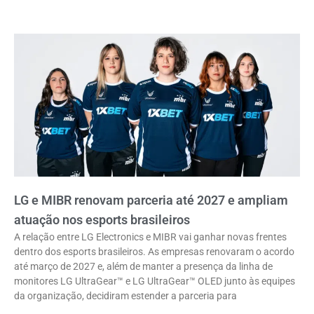
LG e MIBR renovam parceria até 2027 e ampliam
atuação nos esports brasileiros
A relação entre LG Electronics e MIBR vai ganhar novas frentes
dentro dos esports brasileiros. As empresas renovaram o acordo
até março de 2027 e, além de manter a presença da linha de
monitores LG UltraGear™ e LG UltraGear™ OLED junto às equipes
da organização, decidiram estender a parceria para