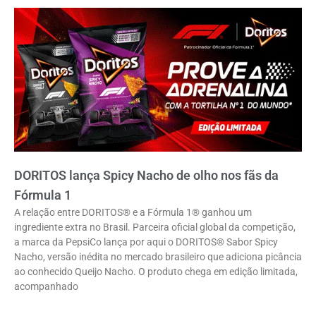
DORITOS lança Spicy Nacho de olho nos fãs da
Fórmula 1
A relação entre DORITOS® e a Fórmula 1® ganhou um
ingrediente extra no Brasil. Parceira oficial global da competição,
a marca da PepsiCo lança por aqui o DORITOS® Sabor Spicy
Nacho, versão inédita no mercado brasileiro que adiciona picância
ao conhecido Queijo Nacho. O produto chega em edição limitada,
acompanhado