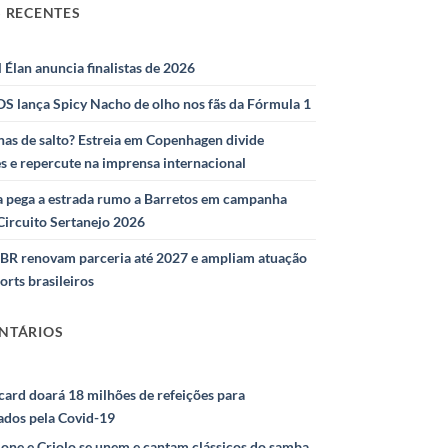
 RECENTES
l Élan anuncia finalistas de 2026
S lança Spicy Nacho de olho nos fãs da Fórmula 1
as de salto? Estreia em Copenhagen divide
s e repercute na imprensa internacional
 pega a estrada rumo a Barretos em campanha
Circuito Sertanejo 2026
IBR renovam parceria até 2027 e ampliam atuação
orts brasileiros
NTÁRIOS
ard doará 18 milhões de refeições para
ados pela Covid-19
ione e Criolo se unem e cantam clássicos do samba