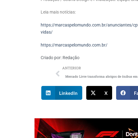
Leia mais notícias:
https://marcaspelomundo.com.br/anunciantes/cpfl
vidas/
https://marcaspelomundo.com.br/
Criado por:
Redação
ANTERIOR
LinkedIn
X
F