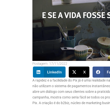
Postagem:
17/11/2022
LinkedIn
X
F
A rapidez e a facilidade do Pix já é uma realidade 
não utilizam o sistema de pagamentos instantâneos
abre um diálogo com seus clientes sobre a praticid
campanha, mostra como seria fácil se todos os p
Pix. A criação é do b2biz, núcleo de marketing busi