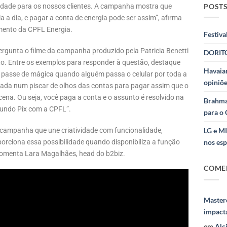
POSTS
icidade para os nossos clientes. A campanha mostra que
 a dia, e pagar a conta de energia pode ser assim”, afirma
mento da CPFL Energia.
Festiva
pergunta o filme da campanha produzido pela Patricia Benetti
DORITO
o. Entre os exemplos para responder à questão, destaque
Havaian
m passe de mágica quando alguém passa o celular por toda a
opiniõe
rada num piscar de olhos das contas para pagar assim que o
ena. Ou seja, você paga a conta e o assunto é resolvido na
Brahma
undo Pix com a CPFL”.
para o 
campanha que une criatividade com funcionalidade,
LG e M
orciona essa possibilidade quando disponibiliza a função
nos esp
 comenta Lara Magalhães, head do b2biz.
COME
Masterc
impact
em
Alc