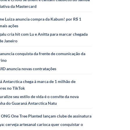
iativa da Mastercard
ne Luiza anuncia compra da Kabum! por R$ 1
mais ações
alu cria hit com Lu e Anitta para marcar chegada
de Janeiro
anuncia conquista da frente de comunicação da
rino
ID anuncia novas contratações
 Antarctica chega à marca de 1 milhão de
ores no TikTok
uralize seu estilo de vida é o convite da nova
ha do Guaraná Antarctica Natu
e ONG One Tree Planted lançam clube de assinatura
ya: cerveja artesanal carioca quer conquistar o