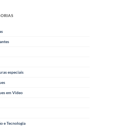
GORIAS
as
antes
ras especiais
ues
ues em Vídeo
o e Tecnologia