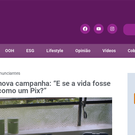
OOH
ESG
Lifestyle
Opinião
Vídeos
Cob
nunciantes
ova campanha: “E se a vida fosse
como um Pix?”