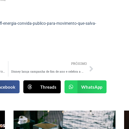
-energia-convida-publico-para-movimento-que-salva-
PRÓXIMO
Mercado Livre transforma abrigos de ônibus em traves de futebol
Disney lança campanha de fim de ano e celebra a magia com curta animado
acebook
Threads
WhatsApp