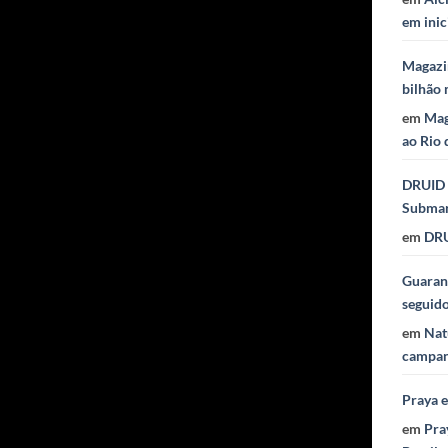
em inic
Magazi
bilhão 
em
Mag
ao Rio 
DRUID 
Subma
em
DRU
Guaraná
seguid
em
Nat
campan
Praya 
em
Pra