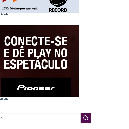
cidade
cidade