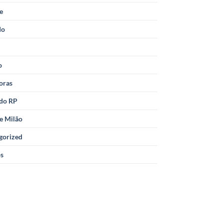
le
do
o
oras
 do RP
e Milão
gorized
os