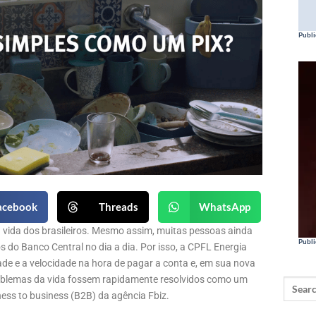
Publi
acebook
Threads
WhatsApp
na vida dos brasileiros. Mesmo assim, muitas pessoas ainda
Publi
 do Banco Central no dia a dia. Por isso, a CPFL Energia
ade e a velocidade na hora de pagar a conta e, em sua nova
roblemas da vida fossem rapidamente resolvidos como um
ness to business (B2B) da agência Fbiz.