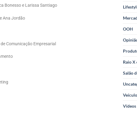
nca Bonesso e Larissa Santiago
Lifesty
Merca
z e Ana Jordão
OOH
Opiniã
a de Comunicação Empresarial
Produt
namento
Raio X
Salão d
eting
Uncate
Veícul
Vídeos