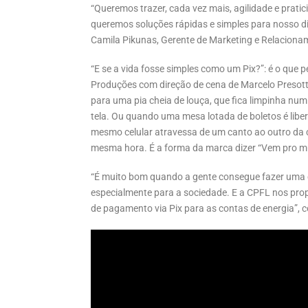
“Queremos trazer, cada vez mais, agilidade e prat
queremos soluções rápidas e simples para nosso dia
Camila Pikunas, Gerente de Marketing e Relaciona
“E se a vida fosse simples como um Pix?”: é o que 
Produções com direção de cena de Marcelo Presott
para uma pia cheia de louça, que fica limpinha nu
tela. Ou quando uma mesa lotada de boletos é libe
mesmo celular atravessa de um canto ao outro da c
mesma hora. É a forma da marca dizer “Vem pro m
“É muito bom quando a gente consegue fazer uma 
especialmente para a sociedade. E a CPFL nos prop
de pagamento via Pix para as contas de energia”,