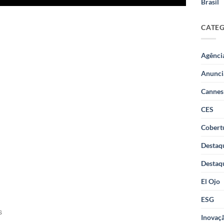
Brasil
CATE
Agênci
Anunci
Cannes
CES
Cobertu
Destaq
Destaq
El Ojo
ESG
s
Inovaçã