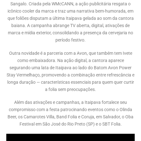
Sangalo. Criada pela WMcCANN, a ação publicitária resgata o
icônico cooler da marca e traz uma narrativa bem-humorada, em
que foliões disputam a última Itaipava gelada ao som da cantora
baiana. A campanha abrange TV aberta, digital, ativações de
marca e mídia exterior, consolidando a presença da cervejaria no
período festivo.
Outra novidade é a parceria com a Avon, que também tem Ivete
como embaixadora. Na ação digital, a cantora aparece
segurando uma lata de Itaipava ao lado do Batom Avon Power
Stay Vermelhaço, promovendo a combinação entre refrescância e
longa duração — características essenciais para quem quer curtir
a folia sem preocupações.
Além das ativações e campanhas, a Itaipava fortalece seu
compromisso com a festa patrocinando eventos como o Olinda
Beer, os Camarotes Villa, Band Folia e Coruja, em Salvador, o Oba
Festival em São José do Rio Preto (SP) e o SBT Folia.