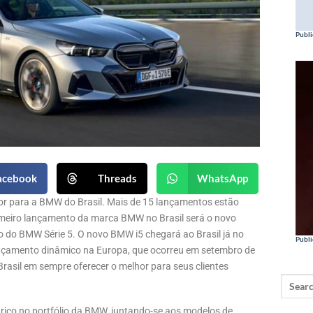
Publi
acebook
Threads
WhatsApp
or para a BMW do Brasil. Mais de 15 lançamentos estão
imeiro lançamento da marca BMW no Brasil será o novo
o do BMW Série 5. O novo BMW i5 chegará ao Brasil já no
Publi
lançamento dinâmico na Europa, que ocorreu em setembro de
asil em sempre oferecer o melhor para seus clientes
rico no portfólio da BMW, juntando-se aos modelos de