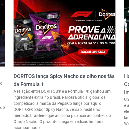
DORITOS lança Spicy Nacho de olho nos fãs
Ha
ro
da Fórmula 1
Co
s
A relação entre DORITOS® e a Fórmula 1® ganhou um
im
ingrediente extra no Brasil. Parceira oficial global da
Um
competição, a marca da PepsiCo lança por aqui o
e 
, o
DORITOS® Sabor Spicy Nacho, versão inédita no
el
mercado brasileiro que adiciona picância ao conhecido
la
Queijo Nacho. O produto chega em edição limitada,
We
acompanhado