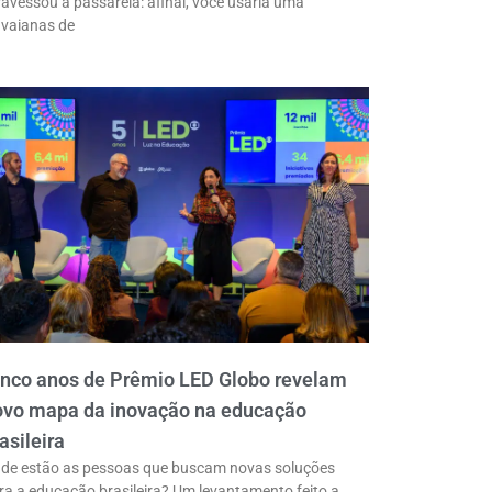
ravessou a passarela: afinal, você usaria uma
vaianas de
inco anos de Prêmio LED Globo revelam
ovo mapa da inovação na educação
asileira
de estão as pessoas que buscam novas soluções
ra a educação brasileira? Um levantamento feito a