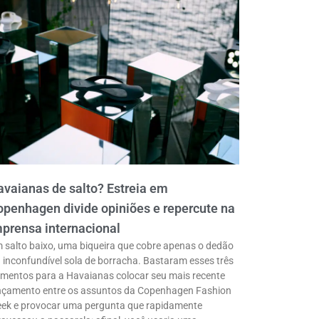
vaianas de salto? Estreia em
penhagen divide opiniões e repercute na
prensa internacional
 salto baixo, uma biqueira que cobre apenas o dedão
a inconfundível sola de borracha. Bastaram esses três
ementos para a Havaianas colocar seu mais recente
nçamento entre os assuntos da Copenhagen Fashion
ek e provocar uma pergunta que rapidamente