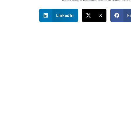
LinkedIn
X
F