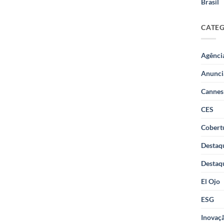
Brasil
CATE
Agênci
Anunci
Cannes
CES
Cobertu
Destaq
Destaq
El Ojo
ESG
Inovaçã