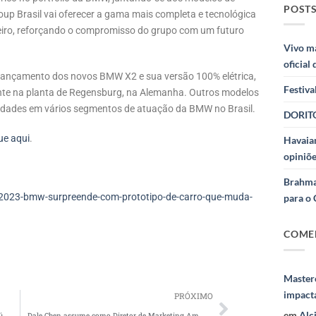
POSTS
roup Brasil vai oferecer a gama mais completa e tecnológica
leiro, reforçando o compromisso do grupo com um futuro
Vivo m
oficial
 lançamento dos novos BMW X2 e sua versão 100% elétrica,
Festiva
nte na planta de Regensburg, na Alemanha. Outros modelos
idades em vários segmentos de atuação da BMW no Brasil.
DORITO
ue aqui
.
Havaian
opiniõe
Brahma
2023-bmw-surpreende-com-prototipo-de-carro-que-muda-
para o 
COME
Masterc
impact
PRÓXIMO
em
Alc
Enjoei lança o Enjubook, seu novo criador de anúncio de livros por código de barras
Dale Chen assume como Diretor de Marketing América Latina da TCL