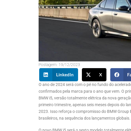
Postagem:
19/12/2023
LinkedIn
X
F
O ano de 2024 será com o pé no fundo do acelerad
confirmados pela marca para o ano que vem. O pr
BMW i5, versão totalmente elétrica da nova geraçã
primeiro trimestre, apenas seis meses depois do 
2023. Isso reforça o compromisso do BMW Group Br
brasileiros, na sequência dos lançamentos globais.
O novo BMW i5 será o sexto modelo totalmente elét