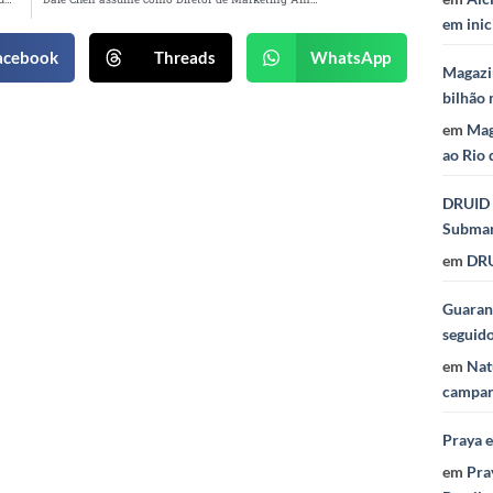
em inic
acebook
Threads
WhatsApp
Magazi
bilhão 
em
Mag
ao Rio 
DRUID 
Subma
em
DRU
Guaraná
seguid
em
Nat
campan
Praya 
em
Pra