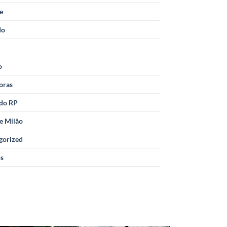
le
do
o
oras
 do RP
e Milão
gorized
os