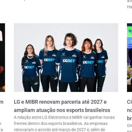
at
Ha
em
LG e MIBR renovam parceria até 2027 e
C
ampliam atuação nos esports brasileiros
n
A relação entre LG Electronics e MIBR vai ganhar novas
br
m
frentes dentro dos esports brasileiros. As empresas
On
 a
renovaram o acordo até março de 2027 e, além de
pa