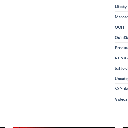
Lifesty
Merca
OOH
Opiniã
Produt
Raio X
Salão d
Uncate
Veícul
Vídeos