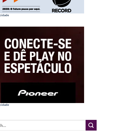
cidade
cidade