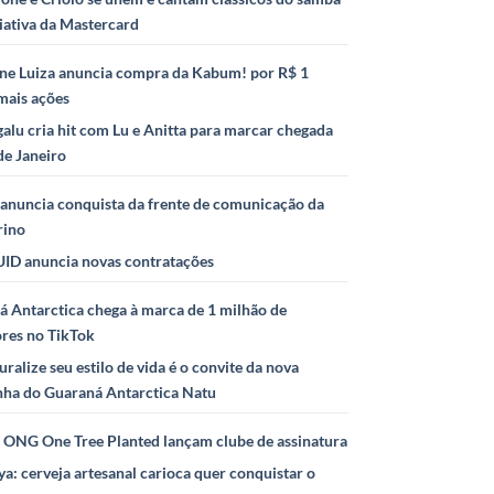
iativa da Mastercard
ne Luiza anuncia compra da Kabum! por R$ 1
mais ações
alu cria hit com Lu e Anitta para marcar chegada
de Janeiro
anuncia conquista da frente de comunicação da
rino
ID anuncia novas contratações
 Antarctica chega à marca de 1 milhão de
ores no TikTok
uralize seu estilo de vida é o convite da nova
ha do Guaraná Antarctica Natu
e ONG One Tree Planted lançam clube de assinatura
ya: cerveja artesanal carioca quer conquistar o