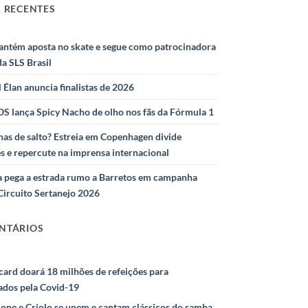
 RECENTES
antém aposta no skate e segue como patrocinadora
 da SLS Brasil
l Élan anuncia finalistas de 2026
S lança Spicy Nacho de olho nos fãs da Fórmula 1
as de salto? Estreia em Copenhagen divide
s e repercute na imprensa internacional
 pega a estrada rumo a Barretos em campanha
Circuito Sertanejo 2026
NTÁRIOS
ard doará 18 milhões de refeições para
ados pela Covid-19
ione e Criolo se unem e cantam clássicos do samba