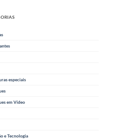
GORIAS
as
antes
ras especiais
ues
ues em Vídeo
o e Tecnologia