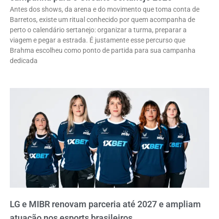
Antes dos shows, da arena e do movimento que toma conta de
Barretos, existe um ritual conhecido por quem acompanha de
perto o calendário sertanejo: organizar a turma, preparar a
viagem e pegar a estrada. É justamente esse percurso que
Brahma escolheu como ponto de partida para sua campanha
dedicada
LG e MIBR renovam parceria até 2027 e ampliam
atuação nos esports brasileiros