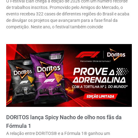
O Festival Élan chega à edição de 2026 com um número recorde
de trabalhos inscritos. Promovido pelo Amigos do Mercado, o
evento recebeu 322 cases de diferentes regiões do Brasil e acaba
de divulgar os projetos que avançaram para a fase final da
competição. Neste ano, o festival também coincide
DORITOS lança Spicy Nacho de olho nos fãs da
Fórmula 1
A relação entre DORITOS® e a Fórmula 1® ganhou um