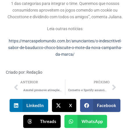
1 das categorias para integrar o time. Queremos que nossos
consumidores aproveitem os jogos comendo um cookie ou
Chocottone e dividindo com todos os amigos”, comenta Juliana.
Leia outras notícias:
https://marcaspelomundo.com.br/anunciantes/o-indescritivel-
sabor-de-bauducco-choco-biscuite-o-mote-da-nova-campanha-
da-marca/
Criado por:
Redação
ANTERIOR
PRÓXIMO
Amstel promove ativações dentro do Coala Festival
Cornetto e Spotify anunciam parceria com lançamento de sorvete exclusivo
LinkedIn
X
Facebook
Threads
WhatsApp