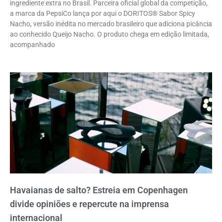
ingrediente extra no Brasil. Parceira oficial global da competição,
a marca da PepsiCo lança por aqui o DORITOS® Sabor Spicy
Nacho, versão inédita no mercado brasileiro que adiciona picância
ao conhecido Queijo Nacho. O produto chega em edição limitada,
acompanhado
Havaianas de salto? Estreia em Copenhagen
divide opiniões e repercute na imprensa
internacional