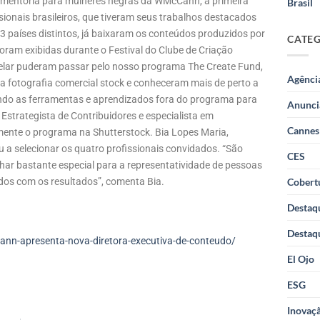
e mentoria para mulheres negras da WMcCann, a primeira
Brasil
ionais brasileiros, que tiveram seus trabalhos destacados
13 países distintos, já baixaram os conteúdos produzidos por
CATE
oram exibidas durante o Festival do Clube de Criação
delar puderam passar pelo nosso programa The Create Fund,
Agênci
a fotografia comercial stock e conheceram mais de perto a
ndo as ferramentas e aprendizados fora do programa para
Anunci
 Estrategista de Contribuidores e especialista em
Cannes
lmente o programa na Shutterstock. Bia Lopes Maria,
 a selecionar os quatro profissionais convidados. “São
CES
har bastante especial para a representatividade de pessoas
os com os resultados”, comenta Bia.
Cobertu
Destaq
Destaq
nn-apresenta-nova-diretora-executiva-de-conteudo/
El Ojo
ESG
Inovaçã