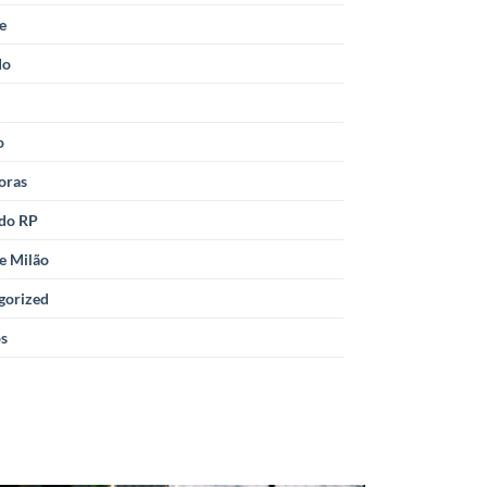
le
do
o
oras
 do RP
e Milão
gorized
os