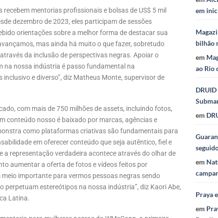
s recebem mentorias profissionais e bolsas de US$ 5 mil
em inic
sde dezembro de 2023, eles participam de sessões
Magazi
ebido orientações sobre a melhor forma de destacar sua
bilhão 
 avançamos, mas ainda há muito o que fazer, sobretudo
através da inclusão de perspectivas negras. Apoiar o
em
Mag
m na nossa indústria é passo fundamental na
ao Rio 
nclusivo e diverso”, diz Matheus Monte, supervisor de
DRUID 
Subma
rcado, com mais de 750 milhões de assets, incluindo fotos,
em
DRU
 um conteúdo nosso é baixado por marcas, agências e
emonstra como plataformas criativas são fundamentais para
Guaraná
abilidade em oferecer conteúdo que seja autêntico, fiel e
seguid
e a representação verdadeira acontece através do olhar de
em
Nat
o aumentar a oferta de fotos e vídeos feitos por
campan
um meio importante para vermos pessoas negras sendo
o perpetuam estereótipos na nossa indústria”, diz Kaori Abe,
Praya 
ca Latina.
em
Pra