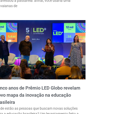
ravessou a passarela: afinal, você usaria uma
vaianas de
inco anos de Prêmio LED Globo revelam
ovo mapa da inovação na educação
asileira
de estão as pessoas que buscam novas soluções
ra a educação brasileira? Um levantamento feito a