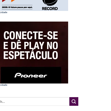
cidade
cidade