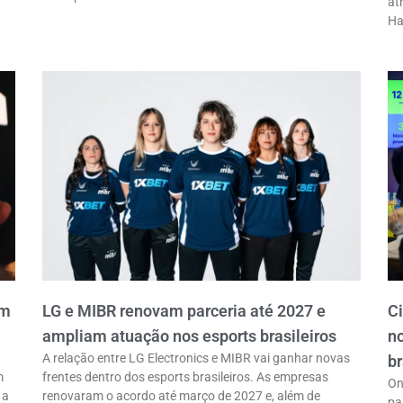
at
Ha
em
LG e MIBR renovam parceria até 2027 e
C
ampliam atuação nos esports brasileiros
n
A relação entre LG Electronics e MIBR vai ganhar novas
br
m
frentes dentro dos esports brasileiros. As empresas
On
 a
renovaram o acordo até março de 2027 e, além de
pa