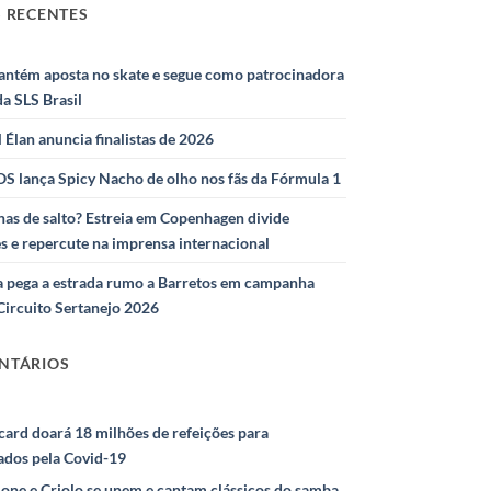
 RECENTES
antém aposta no skate e segue como patrocinadora
 da SLS Brasil
l Élan anuncia finalistas de 2026
S lança Spicy Nacho de olho nos fãs da Fórmula 1
as de salto? Estreia em Copenhagen divide
s e repercute na imprensa internacional
 pega a estrada rumo a Barretos em campanha
Circuito Sertanejo 2026
NTÁRIOS
ard doará 18 milhões de refeições para
ados pela Covid-19
ione e Criolo se unem e cantam clássicos do samba