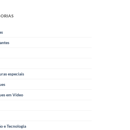
GORIAS
as
antes
ras especiais
ues
ues em Vídeo
o e Tecnologia