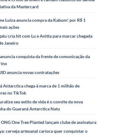
iativa da Mastercard
ne Luiza anuncia compra da Kabum! por R$ 1
mais ações
alu cria hit com Lu e Anitta para marcar chegada
de Janeiro
anuncia conquista da frente de comunicação da
rino
ID anuncia novas contratações
 Antarctica chega à marca de 1 milhão de
ores no TikTok
uralize seu estilo de vida é o convite da nova
ha do Guaraná Antarctica Natu
e ONG One Tree Planted lançam clube de assinatura
ya: cerveja artesanal carioca quer conquistar o