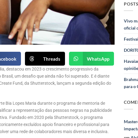
POSTS
Vivo m
oficial
Festiva
DORITO
acebook
Threads
WhatsApp
Havaian
opiniõe
dia, destacou em 2023 o crescimento progressivo da
 Brasil, um desafio que ainda não foi superado. E é diante
Brahma
reate Fund, da Shutterstock, lançam a segunda edição do
para o 
COME
 arte Bia Lopes Maria durante o programa de mentoria de
ificar a representação das pessoas negras na publicidade
iativa. Fundado em 2020 pela Shutterstock, o programa
Masterc
toricamente excluídos apoio financeiro e profissional para
impact
lver uma rede de colaboradores mais diversa e inclusiva.
em
Alc