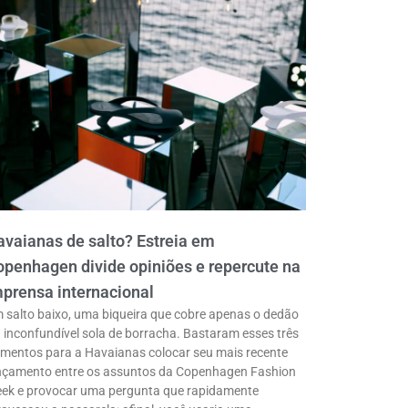
vaianas de salto? Estreia em
penhagen divide opiniões e repercute na
prensa internacional
 salto baixo, uma biqueira que cobre apenas o dedão
a inconfundível sola de borracha. Bastaram esses três
ementos para a Havaianas colocar seu mais recente
nçamento entre os assuntos da Copenhagen Fashion
ek e provocar uma pergunta que rapidamente