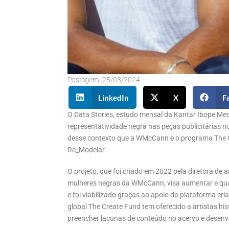
Postagem:
25/03/2024
LinkedIn
X
F
O Data Stories, estudo mensal da Kantar Ibope Me
representatividade negra nas peças publicitárias no
desse contexto que a WMcCann e o programa The C
Re_Modelar.
O projeto, que foi criado em 2022 pela diretora de
mulheres negras da WMcCann, visa aumentar e qual
e foi viabilizado graças ao apoio da plataforma cr
global The Create Fund tem oferecido a artistas his
preencher lacunas de conteúdo no acervo e desenvo