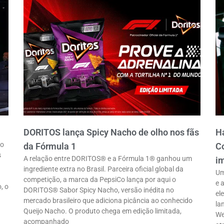
DORITOS lança Spicy Nacho de olho nos fãs
Ha
ro
da Fórmula 1
Co
s
A relação entre DORITOS® e a Fórmula 1® ganhou um
im
ingrediente extra no Brasil. Parceira oficial global da
Um
competição, a marca da PepsiCo lança por aqui o
e 
, o
DORITOS® Sabor Spicy Nacho, versão inédita no
el
mercado brasileiro que adiciona picância ao conhecido
la
Queijo Nacho. O produto chega em edição limitada,
We
acompanhado