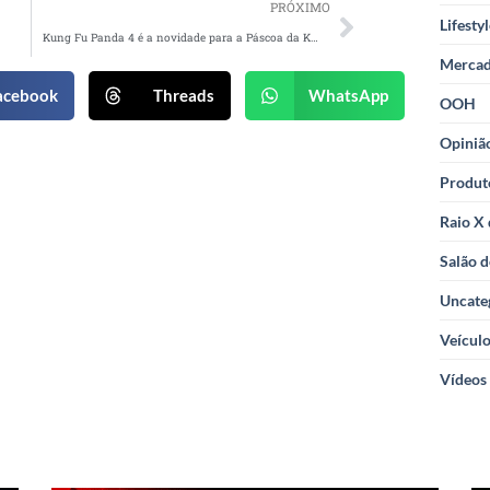
PRÓXIMO
Lifesty
Kung Fu Panda 4 é a novidade para a Páscoa da Kopenhagen
Merca
acebook
Threads
WhatsApp
OOH
Opiniã
Produt
Raio X
Salão d
Uncate
Veícul
Vídeos