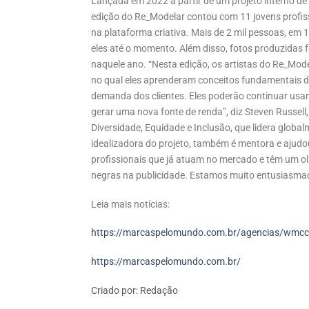
Lançada em 2022 a partir de um projeto interno d
edição do Re_Modelar contou com 11 jovens profiss
na plataforma criativa. Mais de 2 mil pessoas, em 
eles até o momento. Além disso, fotos produzidas f
naquele ano. “Nesta edição, os artistas do Re_Mo
no qual eles aprenderam conceitos fundamentais d
demanda dos clientes. Eles poderão continuar usa
gerar uma nova fonte de renda”, diz Steven Russell,
Diversidade, Equidade e Inclusão, que lidera globa
idealizadora do projeto, também é mentora e ajudou
profissionais que já atuam no mercado e têm um ol
negras na publicidade. Estamos muito entusiasmad
Leia mais notícias:
https://marcaspelomundo.com.br/agencias/wmcca
https://marcaspelomundo.com.br/
Criado por:
Redação