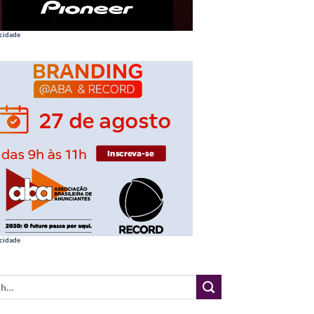
cidade
cidade