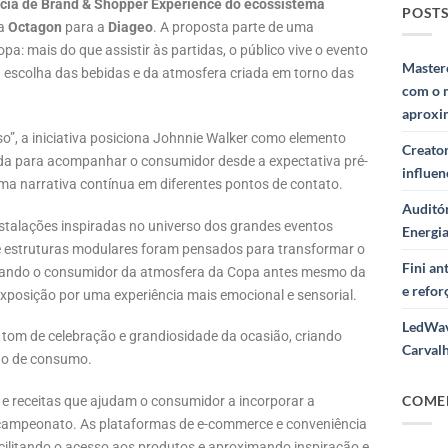
cia de Brand & Shopper Experience do ecossistema
POSTS
a
Octagon
para a
Diageo
. A proposta parte de uma
a: mais do que assistir às partidas, o público vive o evento
Masterc
 escolha das bebidas e da atmosfera criada em torno das
com o 
aproxi
”, a iniciativa posiciona Johnnie Walker como elemento
Creator
hada para acompanhar o consumidor desde a expectativa pré-
influe
a narrativa contínua em diferentes pontos de contato.
Auditór
nstalações inspiradas no universo dos grandes eventos
Energi
 e estruturas modulares foram pensados para transformar o
Fini a
mando o consumidor da atmosfera da Copa antes mesmo da
e refor
e exposição por uma experiência mais emocional e sensorial.
LedWav
 tom de celebração e grandiosidade da ocasião, criando
Carval
to de consumo.
COME
e receitas que ajudam o consumidor a incorporar a
 campeonato. As plataformas de e-commerce e conveniência
cilitando o acesso aos produtos e aproximando inspiração e