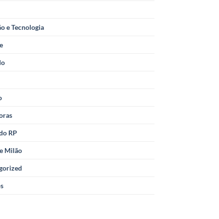
o e Tecnologia
le
do
o
oras
 do RP
e Milão
gorized
os