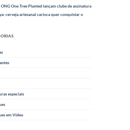
e ONG One Tree Planted lançam clube de assinatura
ya: cerveja artesanal carioca quer conquistar o
GORIAS
as
antes
ras especiais
ues
ues em Vídeo