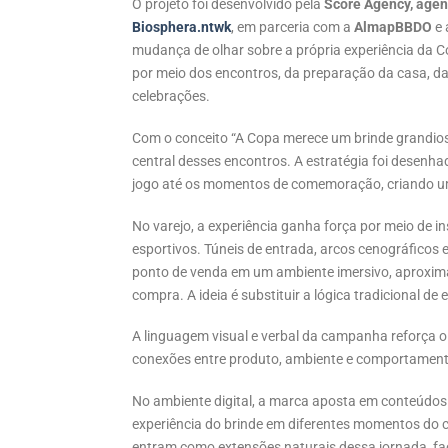
O projeto foi desenvolvido pela
Score Agency, agên
Biosphera.ntwk
, em parceria com a
AlmapBBDO
e 
mudança de olhar sobre a própria experiência da Cop
por meio dos encontros, da preparação da casa, da
celebrações.
Com o conceito “A Copa merece um brinde grandioso
central desses encontros. A estratégia foi desen
jogo até os momentos de comemoração, criando um
No varejo, a experiência ganha força por meio de i
esportivos. Túneis de entrada, arcos cenográficos
ponto de venda em um ambiente imersivo, aproxi
compra. A ideia é substituir a lógica tradicional d
A linguagem visual e verbal da campanha reforça o
conexões entre produto, ambiente e comportamen
No ambiente digital, a marca aposta em conteúdos 
experiência do brinde em diferentes momentos do
entram como extensões naturais dessa jornada, fa