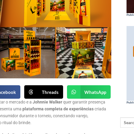
Publi
acebook
Threads
WhatsApp
ar o mercado e a
Johnnie Walker
quer garantir presença
Publi
presenta uma
plataforma completa de experiências
criada
nsumidor durante o torneio, conectando varejo,
ritual do brinde.