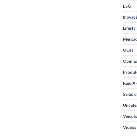
ESG
Inovaçã
Lifesty
Merca
OOH
Opiniã
Produt
Raio X
Salão d
Uncate
Veícul
Vídeos