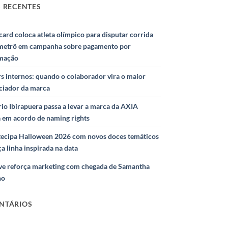
 RECENTES
ard coloca atleta olímpico para disputar corrida
metrô em campanha sobre pagamento por
mação
s internos: quando o colaborador vira o maior
nciador da marca
io Ibirapuera passa a levar a marca da AXIA
a em acordo de naming rights
ntecipa Halloween 2026 com novos doces temáticos
ça linha inspirada na data
e reforça marketing com chegada de Samantha
ho
NTÁRIOS