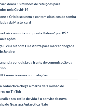
ard doará 18 milhões de refeições para
ados pela Covid-19
ione e Criolo se unem e cantam clássicos do samba
iativa da Mastercard
ne Luiza anuncia compra da Kabum! por R$ 1
mais ações
alu cria hit com Lu e Anitta para marcar chegada
de Janeiro
anuncia conquista da frente de comunicação da
rino
ID anuncia novas contratações
 Antarctica chega à marca de 1 milhão de
ores no TikTok
uralize seu estilo de vida é o convite da nova
ha do Guaraná Antarctica Natu