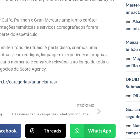
Masterc
impact
e Caffè, Pullman e Gran Mercure ampliam o caráter
em
Alc
entações temáticas e serviços coreografados foram
em inic
parte do espetáculo.
Magazi
m território de rituais. A partir disso, criamos uma
bilhão 
ituais, com códigos, linguagem e experiências próprias.
em
Mag
ficar o momento e construir relevância ao longo de toda a
ao Rio 
Negócios da Score Agency.
DRUID 
.br/categorias/anunciantes/
Subma
em
DRU
PRÓXIMO
Guaraná
Agile Media reforça liderança comercial com chegada de Gabriela Mesquita
Havaianas ganha campanha global com Vini Jr. e reforça DNA brasileiro no mundo
seguid
em
Nat
acebook
Threads
WhatsApp
campan