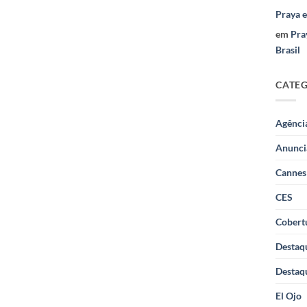
Praya 
em
Pra
Brasil
CATE
Agênci
Anunci
Cannes
CES
Cobertu
Destaq
Destaq
El Ojo