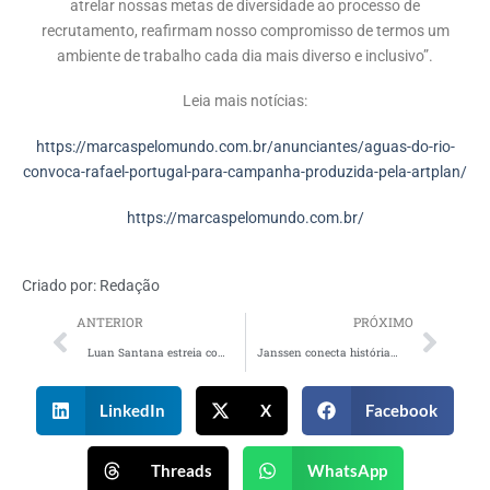
atrelar nossas metas de diversidade ao processo de
recrutamento, reafirmam nosso compromisso de termos um
ambiente de trabalho cada dia mais diverso e inclusivo”.
Leia mais notícias:
https://marcaspelomundo.com.br/anunciantes/aguas-do-rio-
convoca-rafael-portugal-para-campanha-produzida-pela-artplan/
https://marcaspelomundo.com.br/
Criado por:
Redação
ANTERIOR
PRÓXIMO
Luan Santana estreia como embaixador da Alelo em nova campanha institucional
Janssen conecta histórias de pacientes reais em campanha
LinkedIn
X
Facebook
Threads
WhatsApp