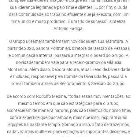
competência e determinação, é craque em human skills e já tem
sua liderança legitimada pelo time e clientes. E, por fim, o Duda
dará continuidade ao trabalho eficiente que já executa, com um
time unido e muito produtivo. É um trio de sucesso”, sintetiza
Antonio Fadiga.
O Grupo Dreamers também tem novidades em sua estrutura. A
partir de 2023, Sandra Poltronieri, diretora de Gestão de Pessoas
e Comunicação Interna, passará a integrar o board do Grupo. A
novidade também vale para a recém-promovida Gláucia
Montanha. Além disso, Debora Moura, atual Head de Diversidade
e Inclusão, responsável pela Comitê da Diversidade, passará a
liderar também a área de Recrutamento & Seleção do Grupo.
De acordo com Rodolfo Medina, “todas essas movimentações, ao
mesmo tempo em que são estratégicas para o Grupo,
aconteceram de maneira natural, pois são talentos do nosso time,
com a expertise que buscamos e, mais que isso, inspiram suas
equipes há bastante tempo. Somado a isso, o fato de trazermos
cada vez mais mulheres para espaços de importantes decisões, e