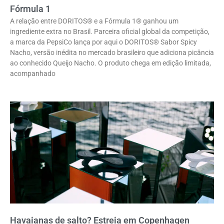
Fórmula 1
A relação entre DORITOS® e a Fórmula 1® ganhou um
ingrediente extra no Brasil. Parceira oficial global da competição,
a marca da PepsiCo lança por aqui o DORITOS® Sabor Spicy
Nacho, versão inédita no mercado brasileiro que adiciona picância
ao conhecido Queijo Nacho. O produto chega em edição limitada,
acompanhado
Havaianas de salto? Estreia em Copenhagen