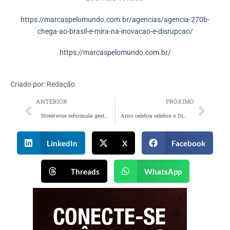
https://marcaspelomundo.com.br/agencias/agencia-270b-
chega-ao-brasil-e-mira-na-inovacao-e-disrupcao/
https://marcaspelomundo.com.br/
Criado por:
Redação
ANTERIOR
PRÓXIMO
Streetwise reformula gestão e contrata diretora de atendimento e operações
Arno celebra celebra o Dia das Mães em grande estilo com a campanha #VaideArno
LinkedIn
X
Facebook
Threads
WhatsApp