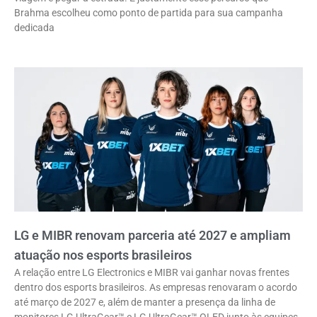
Brahma escolheu como ponto de partida para sua campanha
dedicada
LG e MIBR renovam parceria até 2027 e ampliam
atuação nos esports brasileiros
A relação entre LG Electronics e MIBR vai ganhar novas frentes
dentro dos esports brasileiros. As empresas renovaram o acordo
até março de 2027 e, além de manter a presença da linha de
monitores LG UltraGear™ e LG UltraGear™ OLED junto às equipes