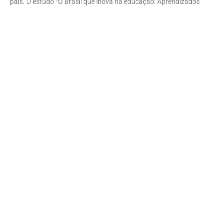
país. O estudo “O Brasil que inova na educação: Aprendizados