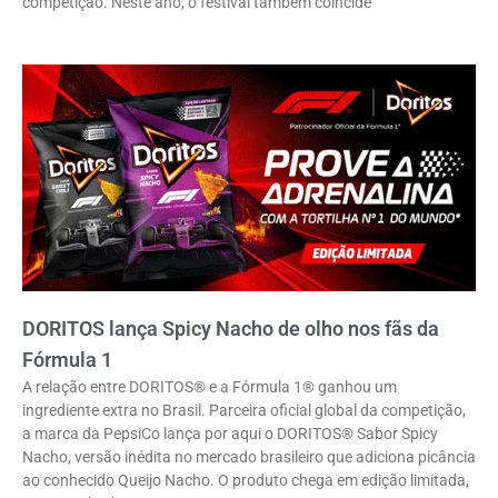
competição. Neste ano, o festival também coincide
DORITOS lança Spicy Nacho de olho nos fãs da
Fórmula 1
A relação entre DORITOS® e a Fórmula 1® ganhou um
ingrediente extra no Brasil. Parceira oficial global da competição,
a marca da PepsiCo lança por aqui o DORITOS® Sabor Spicy
Nacho, versão inédita no mercado brasileiro que adiciona picância
ao conhecido Queijo Nacho. O produto chega em edição limitada,