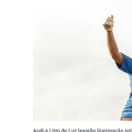
Audi e Litro de Luz levarão iluminação so