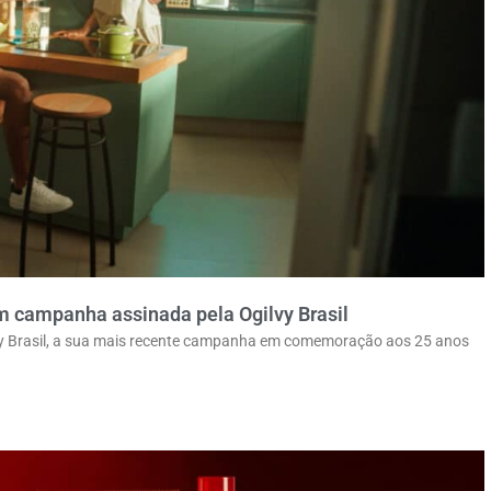
om campanha assinada pela Ogilvy Brasil
lvy Brasil, a sua mais recente campanha em comemoração aos 25 anos