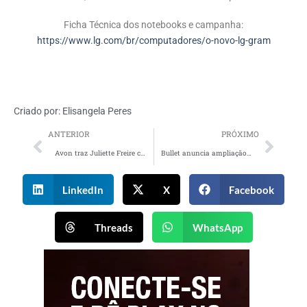
Ficha Técnica dos notebooks e campanha:
https://www.lg.com/br/computadores/o-novo-lg-gram
Criado por:
Elisangela Peres
ANTERIOR
PRÓXIMO
Avon traz Juliette Freire como nova embaixadora da marca
Bullet anuncia ampliação nas ativações da marca Coral
LinkedIn
X
Facebook
Threads
WhatsApp