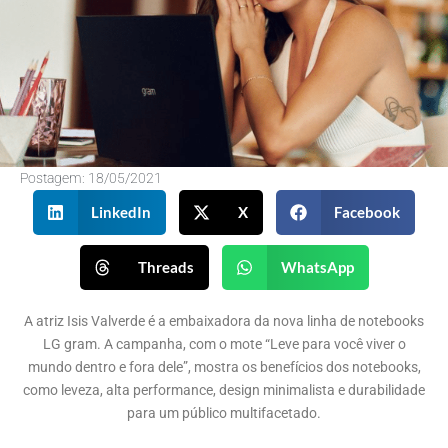
Postagem:
18/05/2021
LinkedIn
X
Facebook
Threads
WhatsApp
A atriz Isis Valverde é a embaixadora da nova linha de notebooks
LG gram. A campanha, com o mote “Leve para você viver o
mundo dentro e fora dele”, mostra os benefícios dos notebooks,
como leveza, alta performance, design minimalista e durabilidade
para um público multifacetado.