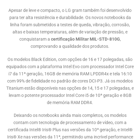
Apesar de leve e compacto, o LG gram também foi desenvolvido
para ter alta resistência e durabilidade. Os novos notebooks da
linha foram submetidos a testes de queda, vibração, corrosão,
altas e baixas temperaturas, além de variação de pressão, e
conquistaram a
certificação Militar MIL-STD-810G
,
comprovando a qualidade dos produtos.
Os modelos Black Edition, com opções de 16 e 17 polegadas, são
equipados com a plataforma Intel Evo com processador Intel Core
i7 da 11ª geração, 16GB de memória RAM LPDDR4x e tela 16:10
com 99% de fidelidade no padrão de cores DCI-P3. Já os modelos
Titanium estão disponíveis nas opções de 14, 15 e 17 polegadas, e
levam o potente processador Intel Core i5 de 10ª geração e 8GB
de memória RAM DDR4.
Deixando os notebooks ainda mais completos, os modelos
contam com tecnologia de processamento de vídeo, com a
certificada Intel® Iris® Plus nas versões da 10ª geração, e Intel®
Iris® Xe nas versões da 11ª, permitindo uma incrível performance