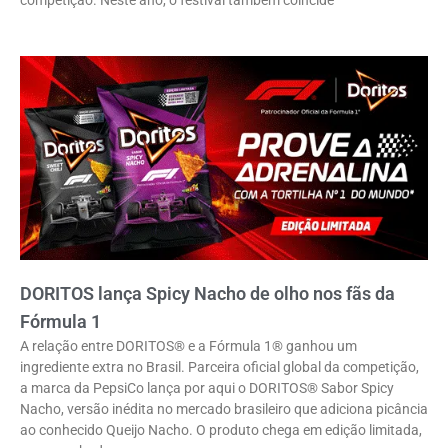
DORITOS lança Spicy Nacho de olho nos fãs da
Fórmula 1
A relação entre DORITOS® e a Fórmula 1® ganhou um
ingrediente extra no Brasil. Parceira oficial global da competição,
a marca da PepsiCo lança por aqui o DORITOS® Sabor Spicy
Nacho, versão inédita no mercado brasileiro que adiciona picância
ao conhecido Queijo Nacho. O produto chega em edição limitada,