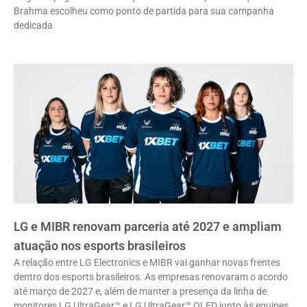
Brahma escolheu como ponto de partida para sua campanha
dedicada
LG e MIBR renovam parceria até 2027 e ampliam
atuação nos esports brasileiros
A relação entre LG Electronics e MIBR vai ganhar novas frentes
dentro dos esports brasileiros. As empresas renovaram o acordo
até março de 2027 e, além de manter a presença da linha de
monitores LG UltraGear™ e LG UltraGear™ OLED junto às equipes