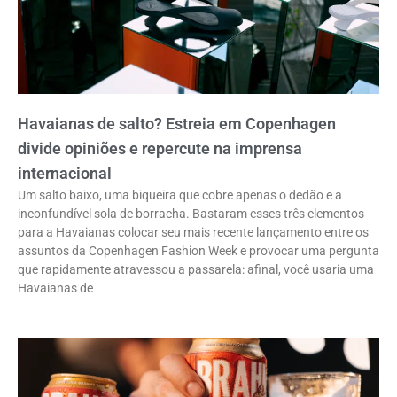
Havaianas de salto? Estreia em Copenhagen
divide opiniões e repercute na imprensa
internacional
Um salto baixo, uma biqueira que cobre apenas o dedão e a
inconfundível sola de borracha. Bastaram esses três elementos
para a Havaianas colocar seu mais recente lançamento entre os
assuntos da Copenhagen Fashion Week e provocar uma pergunta
que rapidamente atravessou a passarela: afinal, você usaria uma
Havaianas de