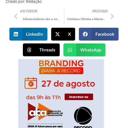
Criado por:
Redação
ANTERIOR
PRÓXIMO
Influenciadoras são a nova aposta da Fiber Mais para campanha digital
Cristiana Oliveira e Marcello Novaes são os rostos do Forteviron Anti-Age
LinkedIn
X
Facebook
Threads
WhatsApp