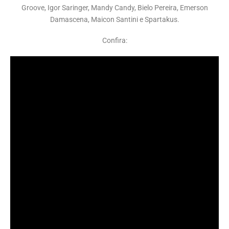
Groove, Igor
Saringer,
Mandy
Candy, Bielo Pereira, Emerson
Damascena, Maicon
Santini
e
Spartakus.
Confira: