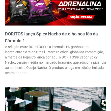
DORITOS lança Spicy Nacho de olho nos fãs da
Fórmula 1
A relação entre DORITOS® e a Fórmula 1® ganhou um
ingrediente extra no Brasil. Parceira oficial global da competição,
a marca da PepsiCo lança por aqui o DORITOS® Sabor Spicy
Nacho, versão inédita no mercado brasileiro que adiciona picância
ao conhecido Queijo Nacho. O produto chega em edição limitada,
acompanhado