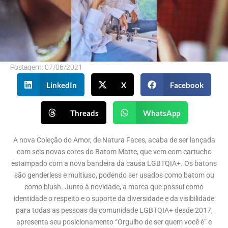
Postagem:
07/06/2021
LinkedIn
X
Facebook
Threads
WhatsApp
A nova
Coleção do Amor, de
Natura Faces, acaba de ser lançada
com seis novas cores do Batom Matte,
que vem
com cartucho
estampado com a nova bandeira da causa LGBTQIA+. Os batons
são
genderless
e multiuso, podendo ser usados como batom ou
como blush.
Junto à novidade, a marca que possui como
identidade o respeito e o suporte da diversidade e da visibilidade
para todas as pessoas da comunidade LGBTQIA+ desde 2017,
apresenta seu posicionamento “Orgulho de ser quem você é” e