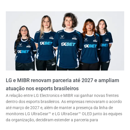
LG e MIBR renovam parceria até 2027 e ampliam
atuação nos esports brasileiros
A relação entre LG Electronics e MIBR vai ganhar novas frentes
dentro dos esports brasileiros. As empresas renovaram o acordo
até março de 2027 e, além de manter a presença da linha de
monitores LG UltraGear™ e LG UltraGear™ OLED junto às equipes
da organização, decidiram estender a parceria para