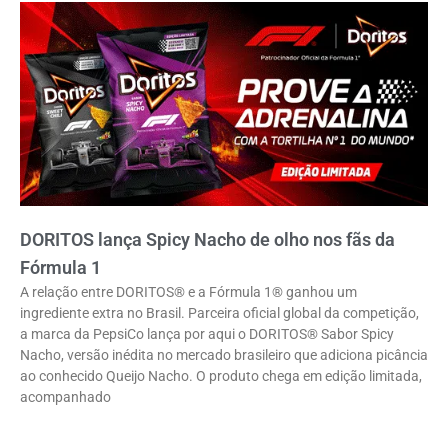
DORITOS lança Spicy Nacho de olho nos fãs da
Fórmula 1
A relação entre DORITOS® e a Fórmula 1® ganhou um
ingrediente extra no Brasil. Parceira oficial global da competição,
a marca da PepsiCo lança por aqui o DORITOS® Sabor Spicy
Nacho, versão inédita no mercado brasileiro que adiciona picância
ao conhecido Queijo Nacho. O produto chega em edição limitada,
acompanhado