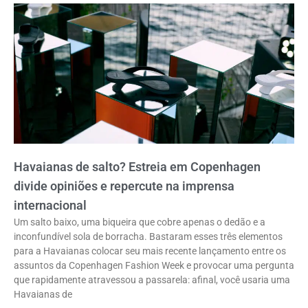
Havaianas de salto? Estreia em Copenhagen
divide opiniões e repercute na imprensa
internacional
Um salto baixo, uma biqueira que cobre apenas o dedão e a
inconfundível sola de borracha. Bastaram esses três elementos
para a Havaianas colocar seu mais recente lançamento entre os
assuntos da Copenhagen Fashion Week e provocar uma pergunta
que rapidamente atravessou a passarela: afinal, você usaria uma
Havaianas de