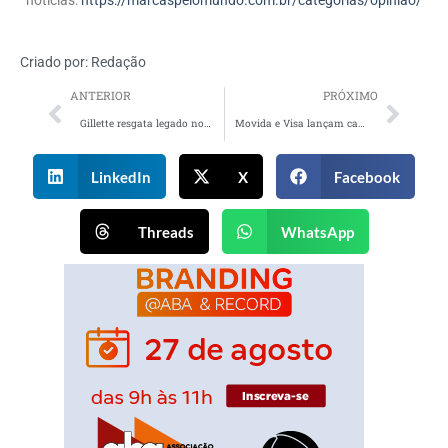
notícias:
https://marcaspelomundo.com.br/categorias/opiniao/
Criado por:
Redação
ANTERIOR
PRÓXIMO
Gillette resgata legado no esporte e aposta em superstição do torcedor com #CaraDeCampeão
Movida e Visa lançam campanha que leva consumidores à semifinal da Copa do Mundo 2026
LinkedIn
X
Facebook
Threads
WhatsApp