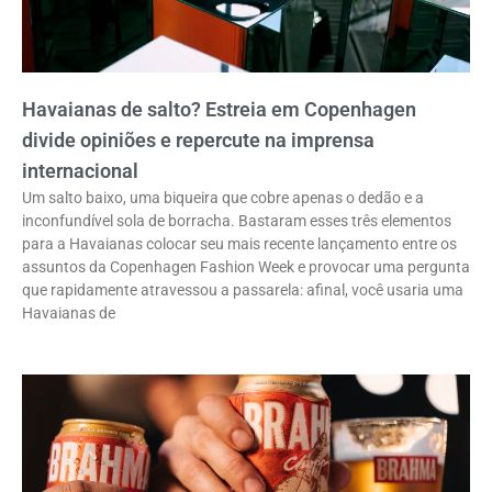
Havaianas de salto? Estreia em Copenhagen
divide opiniões e repercute na imprensa
internacional
Um salto baixo, uma biqueira que cobre apenas o dedão e a
inconfundível sola de borracha. Bastaram esses três elementos
para a Havaianas colocar seu mais recente lançamento entre os
assuntos da Copenhagen Fashion Week e provocar uma pergunta
que rapidamente atravessou a passarela: afinal, você usaria uma
Havaianas de