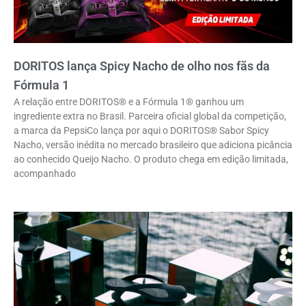
DORITOS lança Spicy Nacho de olho nos fãs da
Fórmula 1
A relação entre DORITOS® e a Fórmula 1® ganhou um
ingrediente extra no Brasil. Parceira oficial global da competição,
a marca da PepsiCo lança por aqui o DORITOS® Sabor Spicy
Nacho, versão inédita no mercado brasileiro que adiciona picância
ao conhecido Queijo Nacho. O produto chega em edição limitada,
acompanhado