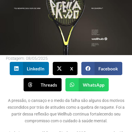
Postagem:
08/05/2025
LinkedIn
X
Facebook
Threads
WhatsApp
A pressão, o cansaço e o medo da falha são alguns dos motivos
escondidos por trás de atitudes como a quebra de raquete. Foi a
partir dessa reflexão que Wellhub continua fortalecendo seu
compromisso com o cuidado à saúde mental.