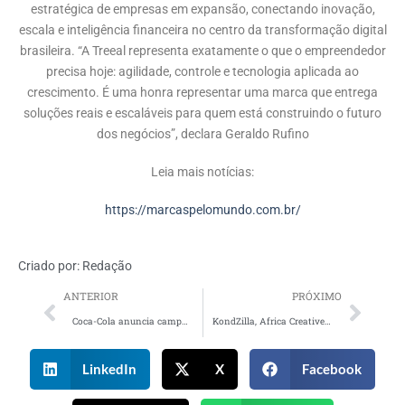
estratégica de empresas em expansão, conectando inovação,
escala e inteligência financeira no centro da transformação digital
brasileira. “A Treeal representa exatamente o que o empreendedor
precisa hoje: agilidade, controle e tecnologia aplicada ao
crescimento. É uma honra representar uma marca que entrega
soluções reais e escaláveis para quem está construindo o futuro
dos negócios”, declara Geraldo Rufino
Leia mais notícias:
https://marcaspelomundo.com.br/
Criado por:
Redação
ANTERIOR
PRÓXIMO
Coca-Cola anuncia campanha no Brasil com as icônicas garrafas retornáveis
KondZilla, Africa Creative e Sweet Filmes assinam curta cinematográfico do novo álbum de Hodari
LinkedIn
X
Facebook