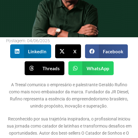
Postagem:
04/06/2025
LinkedIn
X
Facebook
Threads
WhatsApp
A Treeal comunica o empresário e palestrante Geraldo Rufino
como mais novo embaixador da marca. Fundador da JR Diesel,
Rufino representa a essência do empreendedorismo brasileiro,
unindo propósito, inovação e superação.
Reconhecido por sua trajetória inspiradora, o profissional iniciou
sua jornada como catador de latinhas e transformou desafios em
oportunidades. Autor dos best-sellers O Catador de Sonhos e O