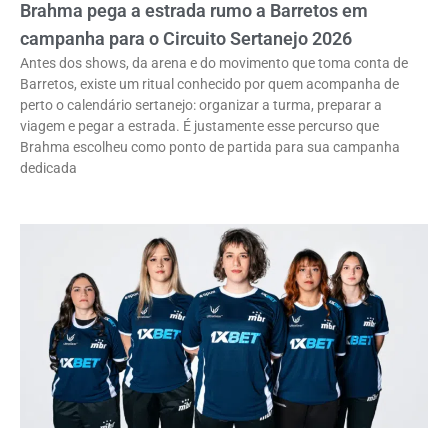
Brahma pega a estrada rumo a Barretos em
campanha para o Circuito Sertanejo 2026
Antes dos shows, da arena e do movimento que toma conta de
Barretos, existe um ritual conhecido por quem acompanha de
perto o calendário sertanejo: organizar a turma, preparar a
viagem e pegar a estrada. É justamente esse percurso que
Brahma escolheu como ponto de partida para sua campanha
dedicada