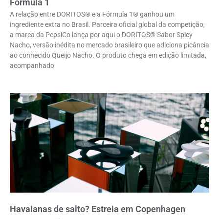
Fórmula 1
A relação entre DORITOS® e a Fórmula 1® ganhou um
ingrediente extra no Brasil. Parceira oficial global da competição,
a marca da PepsiCo lança por aqui o DORITOS® Sabor Spicy
Nacho, versão inédita no mercado brasileiro que adiciona picância
ao conhecido Queijo Nacho. O produto chega em edição limitada,
acompanhado
Havaianas de salto? Estreia em Copenhagen