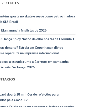
 RECENTES
antém aposta no skate e segue como patrocinadora
 da SLS Brasil
l Élan anuncia finalistas de 2026
S lança Spicy Nacho de olho nos fãs da Fórmula 1
as de salto? Estreia em Copenhagen divide
s e repercute na imprensa internacional
 pega a estrada rumo a Barretos em campanha
Circuito Sertanejo 2026
NTÁRIOS
ard doará 18 milhões de refeições para
ados pela Covid-19
ione e Criolo se unem e cantam clássicos do samba