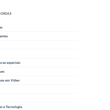
GORIAS
as
antes
ras especiais
ues
ues em Vídeo
o e Tecnologia