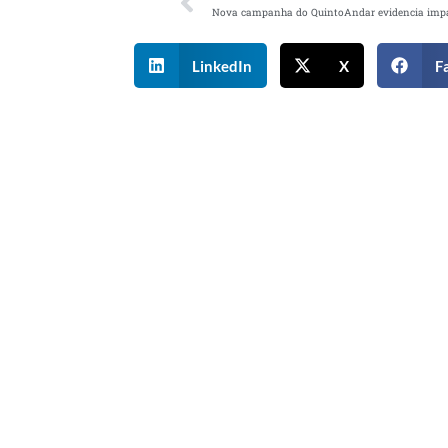
LinkedIn
X
F