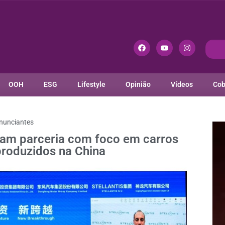
OOH
ESG
Lifestyle
Opinião
Vídeos
Cob
nunciantes
iam parceria com foco em carros
 produzidos na China