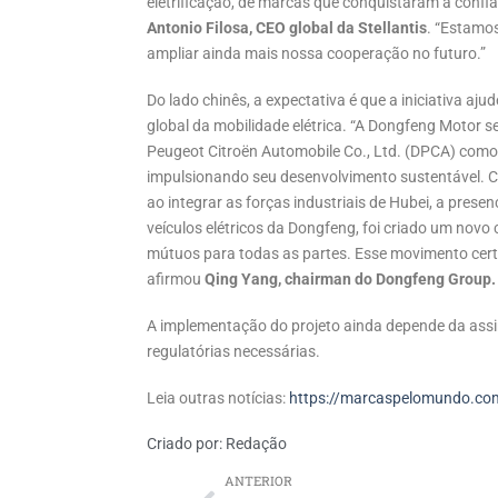
eletrificação, de marcas que conquistaram a confia
Antonio Filosa, CEO global da Stellantis
. “Estamo
ampliar ainda mais nossa cooperação no futuro.”
Do lado chinês, a expectativa é que a iniciativa aj
global da mobilidade elétrica. “A Dongfeng Motor 
Peugeot Citroën Automobile Co., Ltd. (DPCA) como 
impulsionando seu desenvolvimento sustentável. C
ao integrar as forças industriais de Hubei, a presenç
veículos elétricos da Dongfeng, foi criado um no
mútuos para todas as partes. Esse movimento cer
afirmou
Qing Yang, chairman do Dongfeng Group.
A implementação do projeto ainda depende da assi
regulatórias necessárias.
Leia outras notícias:
https://marcaspelomundo.com
Criado por:
Redação
ANTERIOR