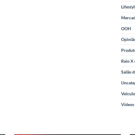
Lifesty
Merca
OOH
Opiniã
Produt
Raio X
Salão d
Uncate
Veícul
Vídeos