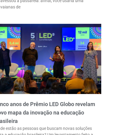
ravessou a passarela: afinal, você usaria uma
vaianas de
inco anos de Prêmio LED Globo revelam
ovo mapa da inovação na educação
asileira
de estão as pessoas que buscam novas soluções
ra a educação brasileira? Um levantamento feito a