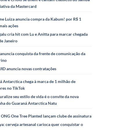
iativa da Mastercard
ne Luiza anuncia compra da Kabum! por R$ 1
mais ações
alu cria hit com Lu e Anitta para marcar chegada
de Janeiro
anuncia conquista da frente de comunicação da
rino
ID anuncia novas contratações
 Antarctica chega à marca de 1 milhão de
ores no TikTok
uralize seu estilo de vida é o convite da nova
ha do Guaraná Antarctica Natu
e ONG One Tree Planted lançam clube de assinatura
ya: cerveja artesanal carioca quer conquistar o