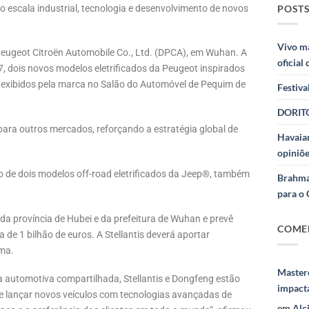
POSTS
 escala industrial, tecnologia e desenvolvimento de novos
Vivo m
Peugeot Citroën Automobile Co., Ltd. (DPCA), em Wuhan. A
oficial
7, dois novos modelos eletrificados da Peugeot inspirados
 exibidos pela marca no Salão do Automóvel de Pequim de
Festiva
DORITO
para outros mercados, reforçando a estratégia global de
Havaian
opiniõe
o de dois modelos off-road eletrificados da Jeep®, também
Brahma
para o 
 da província de Hubei e da prefeitura de Wuhan e prevê
COME
a de 1 bilhão de euros. A Stellantis deverá aportar
ma.
Masterc
 automotiva compartilhada, Stellantis e Dongfeng estão
impact
 e lançar novos veículos com tecnologias avançadas de
em
Alc