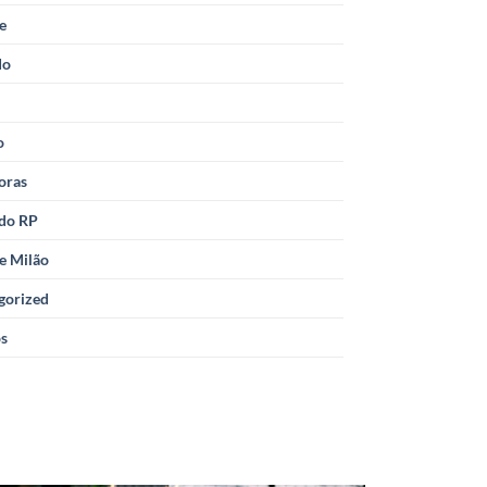
le
do
o
oras
 do RP
e Milão
gorized
os