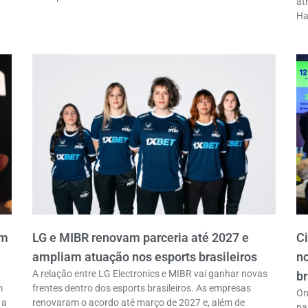
at
Ha
em
LG e MIBR renovam parceria até 2027 e
C
ampliam atuação nos esports brasileiros
n
A relação entre LG Electronics e MIBR vai ganhar novas
br
m
frentes dentro dos esports brasileiros. As empresas
On
 a
renovaram o acordo até março de 2027 e, além de
pa