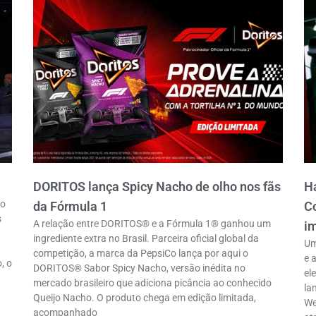
DORITOS lança Spicy Nacho de olho nos fãs
Ha
ro
da Fórmula 1
Co
s
A relação entre DORITOS® e a Fórmula 1® ganhou um
im
ingrediente extra no Brasil. Parceira oficial global da
Um
competição, a marca da PepsiCo lança por aqui o
e 
, o
DORITOS® Sabor Spicy Nacho, versão inédita no
el
mercado brasileiro que adiciona picância ao conhecido
la
Queijo Nacho. O produto chega em edição limitada,
We
acompanhado