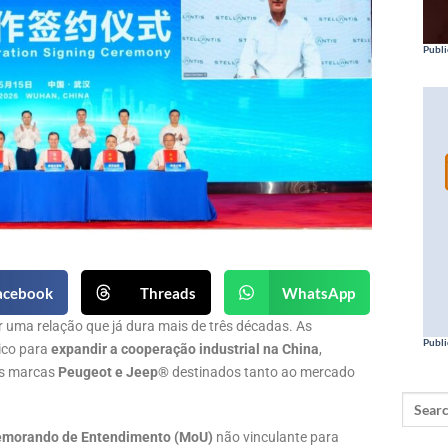
Publi
acebook
Threads
WhatsApp
r uma relação que já dura mais de três décadas. As
Publi
ico para
expandir a cooperação industrial na China
,
as marcas
Peugeot e Jeep®
destinados tanto ao mercado
morando de Entendimento (MoU)
não vinculante para