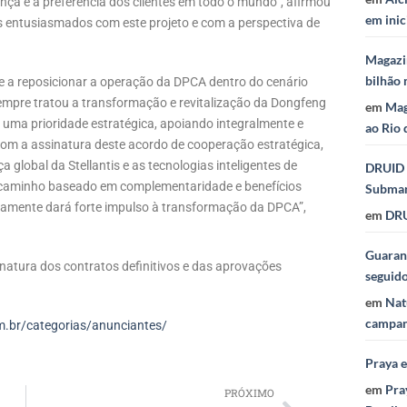
nça e a preferência dos clientes em todo o mundo”, afirmou
em inic
s entusiasmados com este projeto e com a perspectiva de
Magazi
bilhão 
ude a reposicionar a operação da DPCA dentro do cenário
sempre tratou a transformação e revitalização da Dongfeng
em
Mag
uma prioridade estratégica, apoiando integralmente e
ao Rio 
om a assinatura deste acordo de cooperação estratégica,
a global da Stellantis e as tecnologias inteligentes de
DRUID 
vo caminho baseado em complementaridade e benefícios
Subma
tamente dará forte impulso à transformação da DPCA”,
em
DRU
Guaraná
natura dos contratos definitivos e das aprovações
seguid
em
Nat
campan
.br/categorias/anunciantes/
Praya 
em
Pra
PRÓXIMO