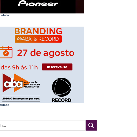
cidade
cidade