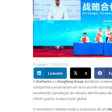
Postagem:
15/05/2026
LinkedIn
X
F
A
Stellantis
e o
Dongfeng Group
decidiram acelera
companhias anunciaram um novo acordo estratég
envolvendo a produção de veículos eletrificados d
chinês quanto à exportação global.
O movimento também inclui a assinatura de um
Me