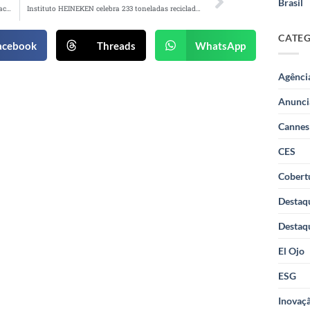
Brasil
Nova campanha do QuintoAndar evidencia impacto emocional da inadimplência
Instituto HEINEKEN celebra 233 toneladas recicladas e reforça apoio a catadores no Brasil
CATE
acebook
Threads
WhatsApp
Agênci
Anunci
Cannes
CES
Cobertu
Destaq
Destaq
El Ojo
ESG
Inovaçã