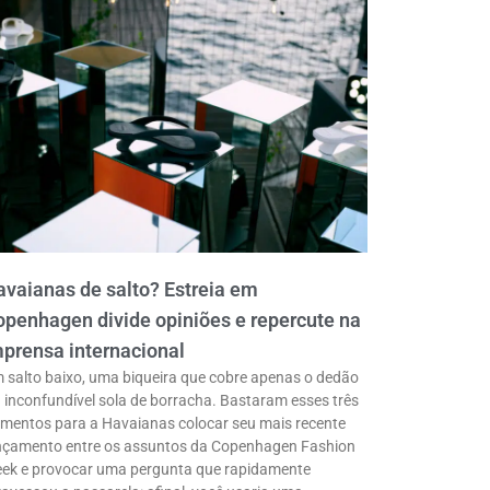
vaianas de salto? Estreia em
penhagen divide opiniões e repercute na
prensa internacional
 salto baixo, uma biqueira que cobre apenas o dedão
a inconfundível sola de borracha. Bastaram esses três
ementos para a Havaianas colocar seu mais recente
nçamento entre os assuntos da Copenhagen Fashion
ek e provocar uma pergunta que rapidamente