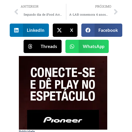
ANTERIOR
PRÓXIMO
Segundo dia de iFood Arraial Estrelado recebe grandes shows neste domingo
A-LAB comemora 4 anos de mercado
LinkedIn
X
Facebook
Threads
WhatsApp
Publicidade