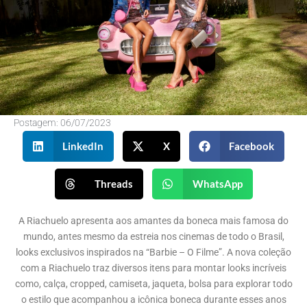
Postagem:
06/07/2023
LinkedIn
X
Facebook
Threads
WhatsApp
A Riachuelo apresenta aos amantes da boneca mais famosa do
mundo, antes mesmo da estreia nos cinemas de todo o Brasil,
looks exclusivos inspirados na “Barbie – O Filme”. A nova coleção
com a Riachuelo traz diversos itens para montar looks incríveis
como, calça, cropped, camiseta, jaqueta, bolsa para explorar todo
o estilo que acompanhou a icônica boneca durante esses anos