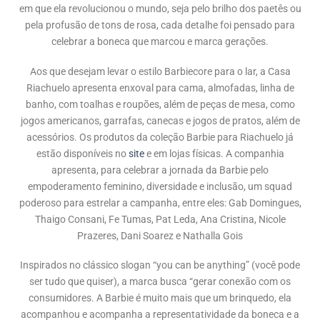
em que ela revolucionou o mundo, seja pelo brilho dos paetês ou
pela profusão de tons de rosa, cada detalhe foi pensado para
celebrar a boneca que marcou e marca gerações.
Aos que desejam levar o estilo Barbiecore para o lar, a Casa
Riachuelo apresenta enxoval para cama, almofadas, linha de
banho, com toalhas e roupões, além de peças de mesa, como
jogos americanos, garrafas, canecas e jogos de pratos, além de
acessórios. Os produtos da coleção Barbie para Riachuelo já
estão disponíveis no
site
e em lojas físicas. A companhia
apresenta, para celebrar a jornada da Barbie pelo
empoderamento feminino, diversidade e inclusão, um squad
poderoso para estrelar a campanha, entre eles: Gab Domingues,
Thaigo Consani, Fe Tumas, Pat Leda, Ana Cristina, Nicole
Prazeres, Dani Soarez e Nathalla Gois
Inspirados no clássico slogan “you can be anything” (você pode
ser tudo que quiser), a marca busca “gerar conexão com os
consumidores. A Barbie é muito mais que um brinquedo, ela
acompanhou e acompanha a representatividade da boneca e a