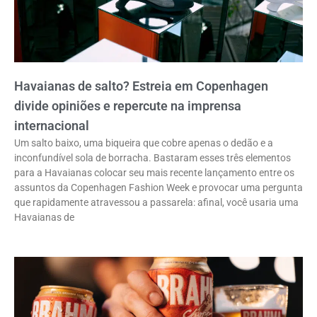
Havaianas de salto? Estreia em Copenhagen
divide opiniões e repercute na imprensa
internacional
Um salto baixo, uma biqueira que cobre apenas o dedão e a
inconfundível sola de borracha. Bastaram esses três elementos
para a Havaianas colocar seu mais recente lançamento entre os
assuntos da Copenhagen Fashion Week e provocar uma pergunta
que rapidamente atravessou a passarela: afinal, você usaria uma
Havaianas de