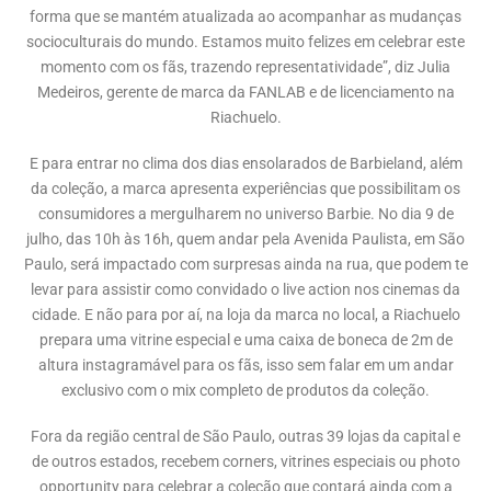
forma que se mantém atualizada ao acompanhar as mudanças
socioculturais do mundo. Estamos muito felizes em celebrar este
momento com os fãs, trazendo representatividade”, diz Julia
Medeiros, gerente de marca da FANLAB e de licenciamento na
Riachuelo.
E para entrar no clima dos dias ensolarados de Barbieland, além
da coleção, a marca apresenta experiências que possibilitam os
consumidores a mergulharem no universo Barbie. No dia 9 de
julho, das 10h às 16h, quem andar pela Avenida Paulista, em São
Paulo, será impactado com surpresas ainda na rua, que podem te
levar para assistir como convidado o live action nos cinemas da
cidade. E não para por aí, na loja da marca no local, a Riachuelo
prepara uma vitrine especial e uma caixa de boneca de 2m de
altura instagramável para os fãs, isso sem falar em um andar
exclusivo com o mix completo de produtos da coleção.
Fora da região central de São Paulo, outras 39 lojas da capital e
de outros estados, recebem corners, vitrines especiais ou photo
opportunity para celebrar a coleção que contará ainda com a