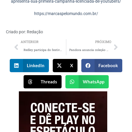
apresenta-sua-primeira-campanha-licenciada-de-youtubers/
https://marcaspelomundo.com.br/
Criado por:
Redação
ANTERIOR
PRÓXIMO
Redley participa do festival MITA com ativação inédita
Pandora anuncia coleção A Pequena Sereia em celebração à estreia do live-action
LinkedIn
X
Facebook
Threads
WhatsApp