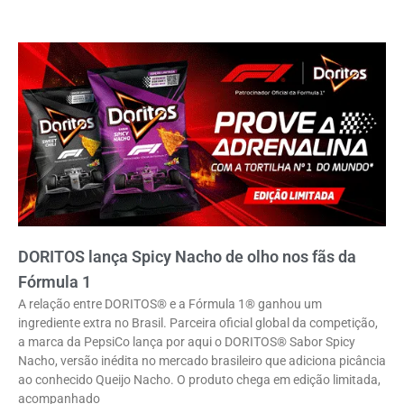
DORITOS lança Spicy Nacho de olho nos fãs da
Fórmula 1
A relação entre DORITOS® e a Fórmula 1® ganhou um
ingrediente extra no Brasil. Parceira oficial global da competição,
a marca da PepsiCo lança por aqui o DORITOS® Sabor Spicy
Nacho, versão inédita no mercado brasileiro que adiciona picância
ao conhecido Queijo Nacho. O produto chega em edição limitada,
acompanhado