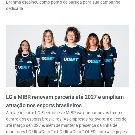
Brahma escolheu como ponto de partida para sua campanha
dedicada
LG e MIBR renovam parceria até 2027 e ampliam
atuação nos esports brasileiros
A relação entre LG Electronics e MIBR vai ganhar novas frentes
dentro dos esports brasileiros. As empresas renovaram o acordo
até março de 2027 e, além de manter a presença da linha de
monitores LG UltraGear™ e LG UltraGear™ OLED junto às equipes