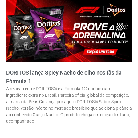
DORITOS lança Spicy Nacho de olho nos fãs da
Fórmula 1
A relação entre DORITOS® e a Fórmula 1® ganhou um
ingrediente extra no Brasil. Parceira oficial global da competição,
a marca da PepsiCo lança por aqui o DORITOS® Sabor Spicy
Nacho, versão inédita no mercado brasileiro que adiciona picância
ao conhecido Queijo Nacho. O produto chega em edição limitada,
acompanhado