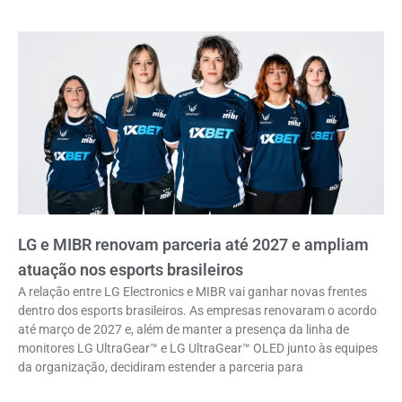
LG e MIBR renovam parceria até 2027 e ampliam
atuação nos esports brasileiros
A relação entre LG Electronics e MIBR vai ganhar novas frentes
dentro dos esports brasileiros. As empresas renovaram o acordo
até março de 2027 e, além de manter a presença da linha de
monitores LG UltraGear™ e LG UltraGear™ OLED junto às equipes
da organização, decidiram estender a parceria para