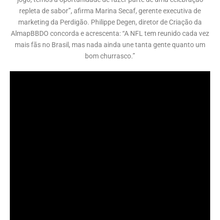
repleta de sabor”, afirma Marina Secaf, gerente executiva de
marketing da Perdigão. Philippe Degen, diretor de Criação da
AlmapBBDO concorda e acrescenta: “A NFL tem reunido cada vez
mais fãs no Brasil, mas nada ainda une tanta gente quanto um
bom churrasco.”