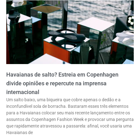
Havaianas de salto? Estreia em Copenhagen
divide opiniões e repercute na imprensa
internacional
Um salto baixo, uma biqueira que cobre apenas o dedão e a
inconfundível sola de borracha. Bastaram esses três elementos
para a Havaianas colocar seu mais recente lançamento entre os
assuntos da Copenhagen Fashion Week e provocar uma pergunta
que rapidamente atravessou a passarela: afinal, você usaria uma
Havaianas de