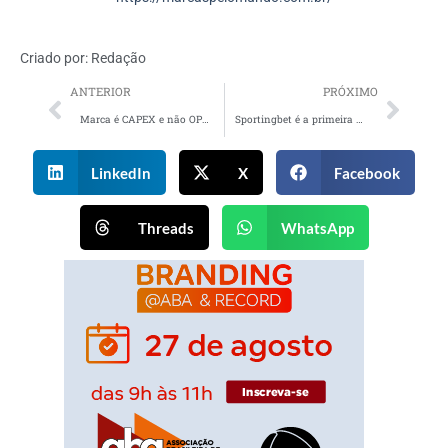
Criado por:
Redação
ANTERIOR
PRÓXIMO
Marca é CAPEX e não OPEX!
Sportingbet é a primeira patrocinadora oficial de apostas da NBA no Brasil
LinkedIn
X
Facebook
Threads
WhatsApp