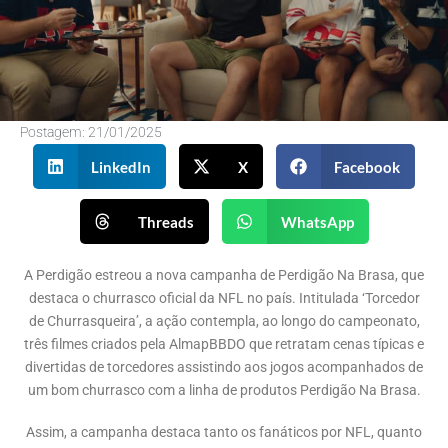
Postagem:
21/01/2025
LinkedIn
X
Facebook
Threads
WhatsApp
A Perdigão estreou a nova campanha de Perdigão Na Brasa, que
destaca o churrasco oficial da NFL no país. Intitulada ‘Torcedor
de Churrasqueira’, a ação contempla, ao longo do campeonato,
três filmes criados pela AlmapBBDO que retratam cenas típicas e
divertidas de torcedores assistindo aos jogos acompanhados de
um bom churrasco com a linha de produtos Perdigão Na Brasa.
Assim, a campanha destaca tanto os fanáticos por NFL, quanto