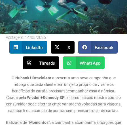
Postagem:
14/05/2026
LinkedIn
X
Facebook
Threads
WhatsApp
O
Nubank Ultravioleta
apresenta uma nova campanha que
reforça que cada cliente tem um jeito próprio de viver e os
benefícios do cartão precisam acompanhar essa dinâmica.
Criada pela
Wieden+Kennedy SP
, a comunicação mostra como o
consumidor pode alternar entre vantagens voltadas para viagens,
cashback ou acúmulo de pontos sem precisar trocar de cartão.
Batizada de “
Momentos
”, a campanha acompanha situações que