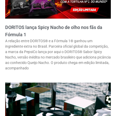
DORITOS lança Spicy Nacho de olho nos fãs da
Fórmula 1
A relação entre DORITOS® e a Fórmula 1® ganhou um
ingrediente extra no Brasil. Parceira oficial global da competição,
a marca da PepsiCo lança por aqui o DORITOS® Sabor Spicy
Nacho, versão inédita no mercado brasileiro que adiciona picância
ao conhecido Queijo Nacho. O produto chega em edição limitada,
acompanhado