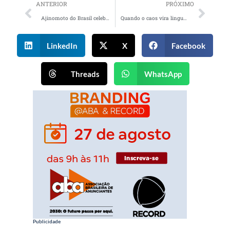
ANTERIOR
PRÓXIMO
Ajinomoto do Brasil celebra 70 anos com promoção que une brindes colecionáveis e prêmio milionário
Quando o caos vira linguagem: o novo humor das redes
LinkedIn
X
Facebook
Threads
WhatsApp
Publicidade