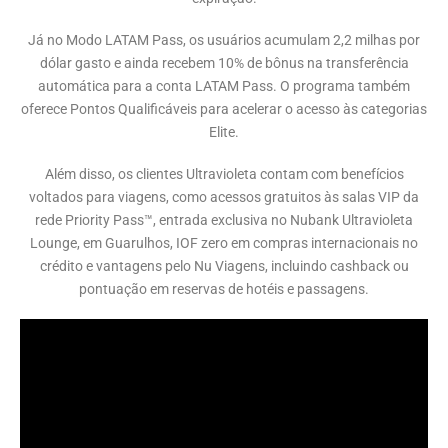
Já no Modo LATAM Pass, os usuários acumulam 2,2 milhas por
dólar gasto e ainda recebem 10% de bônus na transferência
automática para a conta LATAM Pass. O programa também
oferece Pontos Qualificáveis para acelerar o acesso às categorias
Elite.
Além disso, os clientes Ultravioleta contam com benefícios
voltados para viagens, como acessos gratuitos às salas VIP da
rede Priority Pass™, entrada exclusiva no Nubank Ultravioleta
Lounge, em Guarulhos, IOF zero em compras internacionais no
crédito e vantagens pelo Nu Viagens, incluindo cashback ou
pontuação em reservas de hotéis e passagens.