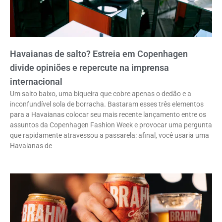
Havaianas de salto? Estreia em Copenhagen
divide opiniões e repercute na imprensa
internacional
Um salto baixo, uma biqueira que cobre apenas o dedão e a
inconfundível sola de borracha. Bastaram esses três elementos
para a Havaianas colocar seu mais recente lançamento entre os
assuntos da Copenhagen Fashion Week e provocar uma pergunta
que rapidamente atravessou a passarela: afinal, você usaria uma
Havaianas de