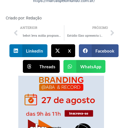
https://marcaspelomundo.com.br/
Criado por:
Redação
ANTERIOR
PRÓXIMO
bebot leva mídia programática à carros de aplicativos
Estúdio Eixo apresenta importantes contratações em negócios e operações
LinkedIn
X
Facebook
Threads
WhatsApp