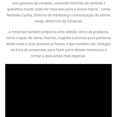
com pessoas de verdade, contando histórias de verdade e
queremos trazer cada vez mais isso para a nossa marca”, conta
Nathalia Cunha, Diretora de marketing e comunicação da ammo
varejo, detentora da mmartan.
A mmartan também preparou uma seleção única de produtos,
como roupas de cama, mantas, roupões e aromas para perfumar
ainda mais a casa durante as festas, e que também são coringas
na hora de presentear, para fazer parte desses momentos e
tornar a data ainda mais especial.