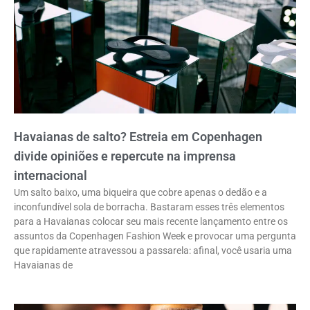
Havaianas de salto? Estreia em Copenhagen
divide opiniões e repercute na imprensa
internacional
Um salto baixo, uma biqueira que cobre apenas o dedão e a
inconfundível sola de borracha. Bastaram esses três elementos
para a Havaianas colocar seu mais recente lançamento entre os
assuntos da Copenhagen Fashion Week e provocar uma pergunta
que rapidamente atravessou a passarela: afinal, você usaria uma
Havaianas de