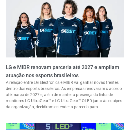
LG e MIBR renovam parceria até 2027 e ampliam
atuação nos esports brasileiros
A relação entre LG Electronics e MIBR vai ganhar novas frentes
dentro dos esports brasileiros. As empresas renovaram o acordo
até março de 2027 e, além de manter a presença da linha de
monitores LG UltraGear™ e LG UltraGear™ OLED junto às equipes
da organização, decidiram estender a parceria para