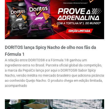
DORITOS lança Spicy Nacho de olho nos fãs da
Fórmula 1
A relação entre DORITOS® e a Fórmula 1® ganhou um
ingrediente extra no Brasil. Parceira oficial global da competição,
a marca da PepsiCo lança por aqui o DORITOS® Sabor Spicy
Nacho, versão inédita no mercado brasileiro que adiciona picância
ao conhecido Queijo Nacho. O produto chega em edição limitada,
acompanhado