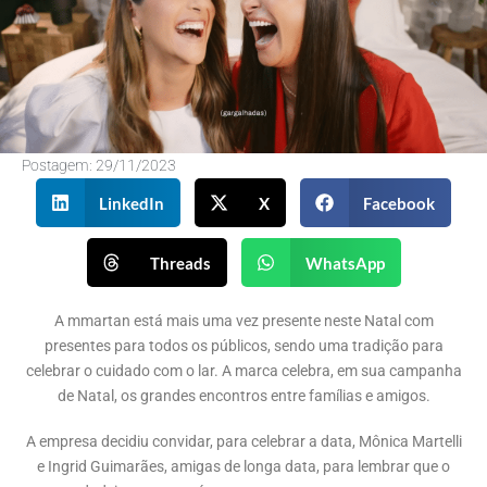
Postagem:
29/11/2023
LinkedIn
X
Facebook
Threads
WhatsApp
A mmartan está mais uma vez presente neste Natal com
presentes para todos os públicos, sendo uma tradição para
celebrar o cuidado com o lar. A marca celebra, em sua campanha
de Natal, os grandes encontros entre famílias e amigos.
A empresa decidiu convidar, para celebrar a data, Mônica Martelli
e Ingrid Guimarães, amigas de longa data, para lembrar que o