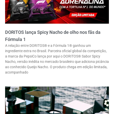
DORITOS lança Spicy Nacho de olho nos fãs da
Fórmula 1
A relação entre DORITOS® e a Fórmula 1® ganhou um
ingrediente extra no Brasil. Parceira oficial global da competição,
a marca da PepsiCo lança por aqui o DORITOS® Sabor Spicy
Nacho, versão inédita no mercado brasileiro que adiciona picância
ao conhecido Queijo Nacho. O produto chega em edição limitada,
acompanhado