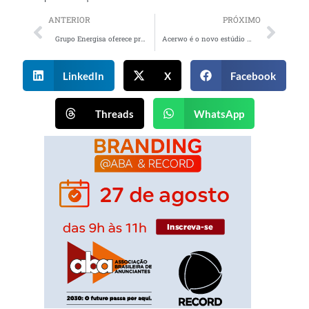
ANTERIOR
PRÓXIMO
Grupo Energisa oferece promoção que dará um ano de conta de luz grátis
Acerwo é o novo estúdio de Aline Druda e Klaus Westphalen
LinkedIn
X
Facebook
Threads
WhatsApp