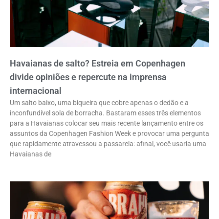
Havaianas de salto? Estreia em Copenhagen
divide opiniões e repercute na imprensa
internacional
Um salto baixo, uma biqueira que cobre apenas o dedão e a
inconfundível sola de borracha. Bastaram esses três elementos
para a Havaianas colocar seu mais recente lançamento entre os
assuntos da Copenhagen Fashion Week e provocar uma pergunta
que rapidamente atravessou a passarela: afinal, você usaria uma
Havaianas de