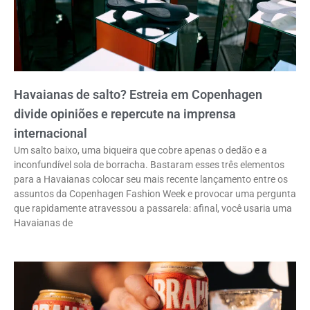
Havaianas de salto? Estreia em Copenhagen
divide opiniões e repercute na imprensa
internacional
Um salto baixo, uma biqueira que cobre apenas o dedão e a
inconfundível sola de borracha. Bastaram esses três elementos
para a Havaianas colocar seu mais recente lançamento entre os
assuntos da Copenhagen Fashion Week e provocar uma pergunta
que rapidamente atravessou a passarela: afinal, você usaria uma
Havaianas de