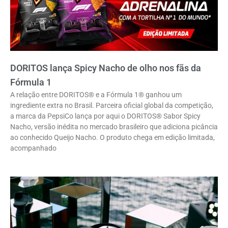
DORITOS lança Spicy Nacho de olho nos fãs da
Fórmula 1
A relação entre DORITOS® e a Fórmula 1® ganhou um
ingrediente extra no Brasil. Parceira oficial global da competição,
a marca da PepsiCo lança por aqui o DORITOS® Sabor Spicy
Nacho, versão inédita no mercado brasileiro que adiciona picância
ao conhecido Queijo Nacho. O produto chega em edição limitada,
acompanhado