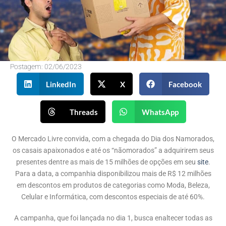
Postagem:
02/06/2023
LinkedIn
X
Facebook
Threads
WhatsApp
O Mercado Livre convida, com a chegada do Dia dos Namorados,
os casais apaixonados e até os “nãomorados” a adquirirem seus
presentes dentre as mais de 15 milhões de opções em seu
site
.
Para a data, a companhia disponibilizou mais de R$ 12 milhões
em descontos em produtos de categorias como Moda, Beleza,
Celular e Informática, com descontos especiais de até 60%.
A campanha, que foi lançada no dia 1, busca enaltecer todas as