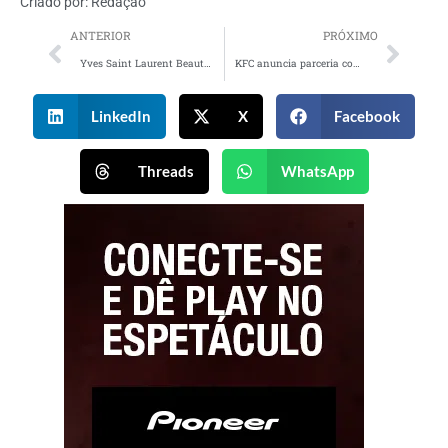
Criado por:
Redação
ANTERIOR
PRÓXIMO
Yves Saint Laurent Beauté convoca celebridades para celebrar a liberdade nas relações
KFC anuncia parceria com Diablo IV e reforça campanha no digital
LinkedIn
X
Facebook
Threads
WhatsApp