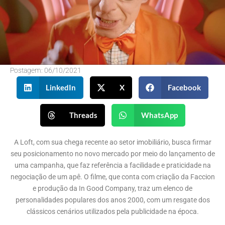
Postagem:
06/10/2021
LinkedIn
X
Facebook
Threads
WhatsApp
A Loft, com sua chega recente ao setor imobiliário, busca firmar
seu posicionamento no novo mercado por meio do lançamento de
uma campanha, que faz referência a facilidade e praticidade na
negociação de um apê. O filme, que conta com criação da Faccion
e produção da In Good Company, traz um elenco de
personalidades populares dos anos 2000, com um resgate dos
clássicos cenários utilizados pela publicidade na época.