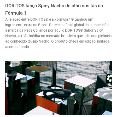
DORITOS lança Spicy Nacho de olho nos fãs da
Fórmula 1
A relação entre DORITOS® e a Fórmula 1® ganhou um
ingrediente extra no Brasil. Parceira oficial global da competição,
a marca da PepsiCo lança por aqui o DORITOS® Sabor Spicy
Nacho, versão inédita no mercado brasileiro que adiciona picância
ao conhecido Queijo Nacho. O produto chega em edição limitada,
acompanhado