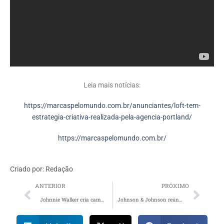
Leia mais notícias:
https://marcaspelomundo.com.br/anunciantes/loft-tem-
estrategia-criativa-realizada-pela-agencia-portland/
https://marcaspelomundo.com.br/
Criado por:
Redação
ANTERIOR
PRÓXIMO
Johnnie Walker cria campanha global e incentiva a “Seguir em Frente”
Johnson & Johnson reúne marcas de proteção solar em promoção inédita