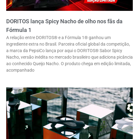
DORITOS lança Spicy Nacho de olho nos fãs da
Fórmula 1
A relação entre DORITOS® e a Fórmula 1® ganhou um
ingrediente extra no Brasil. Parceira oficial global da competição,
a marca da PepsiCo lança por aqui o DORITOS® Sabor Spicy
Nacho, versão inédita no mercado brasileiro que adiciona picância
ao conhecido Queijo Nacho. O produto chega em edição limitada,
acompanhado