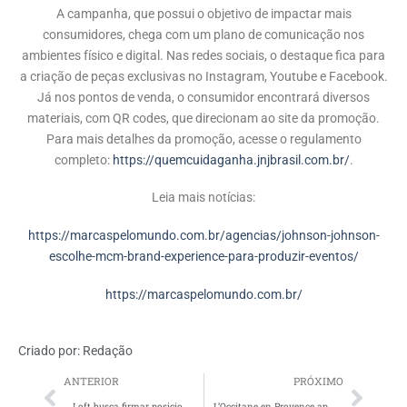
A campanha, que possui o objetivo de impactar mais
consumidores, chega com um plano de comunicação nos
ambientes físico e digital. Nas redes sociais, o destaque fica para
a criação de peças exclusivas no Instagram, Youtube e Facebook.
Já nos pontos de venda, o consumidor encontrará diversos
materiais, com QR codes, que direcionam ao site da promoção.
Para mais detalhes da promoção, acesse o regulamento
completo:
https://quemcuidaganha.jnjbrasil.com.br/
.
Leia mais notícias:
https://marcaspelomundo.com.br/agencias/johnson-johnson-
escolhe-mcm-brand-experience-para-produzir-eventos/
https://marcaspelomundo.com.br/
Criado por:
Redação
ANTERIOR
PRÓXIMO
Loft busca firmar posicionamento no setor imobiliário com nova campanha
L’Occitane en Provence apresenta campanha de sua linha Amêndoa