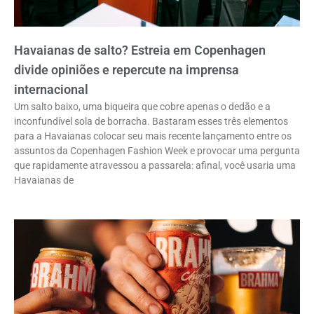
Havaianas de salto? Estreia em Copenhagen
divide opiniões e repercute na imprensa
internacional
Um salto baixo, uma biqueira que cobre apenas o dedão e a
inconfundível sola de borracha. Bastaram esses três elementos
para a Havaianas colocar seu mais recente lançamento entre os
assuntos da Copenhagen Fashion Week e provocar uma pergunta
que rapidamente atravessou a passarela: afinal, você usaria uma
Havaianas de